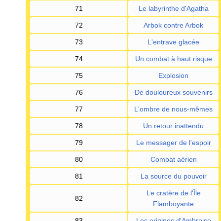
71
Le labyrinthe d'Agatha
72
Arbok contre Arbok
73
L'entrave glacée
74
Un combat à haut risque
75
Explosion
76
De douloureux souvenirs
77
L'ombre de nous-mêmes
78
Un retour inattendu
79
Le messager de l'espoir
80
Combat aérien
81
La source du pouvoir
Le cratère de l'Île
82
Flamboyante
83
Les origines d'Ambroise