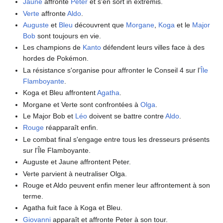
Jaune
affronte
Peter
et s'en sort in extremis.
Verte
affronte
Aldo
.
Auguste
et
Bleu
découvrent que
Morgane
,
Koga
et le
Major
Bob
sont toujours en vie.
Les champions de
Kanto
défendent leurs villes face à des
hordes de Pokémon.
La résistance s'organise pour affronter le Conseil 4 sur l’
Île
Flamboyante
.
Koga et Bleu affrontent
Agatha
.
Morgane et Verte sont confrontées à
Olga
.
Le Major Bob et
Léo
doivent se battre contre
Aldo
.
Rouge
réapparaît enfin.
Le combat final s'engage entre tous les dresseurs présents
sur l'Île Flamboyante.
Auguste et Jaune affrontent Peter.
Verte parvient à neutraliser Olga.
Rouge et Aldo peuvent enfin mener leur affrontement à son
terme.
Agatha fuit face à Koga et Bleu.
Giovanni
apparaît et affronte Peter à son tour.