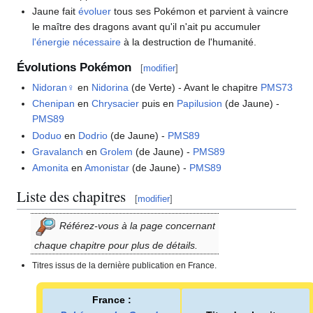
Jaune fait
évoluer
tous ses Pokémon et parvient à vaincre
le maître des dragons avant qu'il n'ait pu accumuler
l'énergie nécessaire
à la destruction de l'humanité.
Évolutions Pokémon
[
modifier
]
Nidoran♀
en
Nidorina
(de Verte) - Avant le chapitre
PMS73
Chenipan
en
Chrysacier
puis en
Papilusion
(de Jaune) -
PMS89
Doduo
en
Dodrio
(de Jaune) -
PMS89
Gravalanch
en
Grolem
(de Jaune) -
PMS89
Amonita
en
Amonistar
(de Jaune) -
PMS89
Liste des chapitres
[
modifier
]
Référez-vous à la page concernant
chaque chapitre pour plus de détails.
Titres issus de la dernière publication en France.
France
: