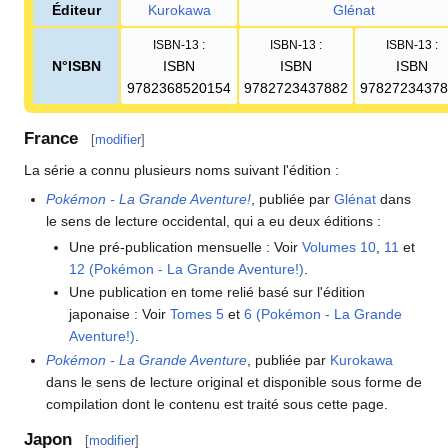
Éditeur
Kurokawa
Glénat
ISBN-13
:
ISBN-13
:
ISBN-13
:
N°ISBN
ISBN
ISBN
ISBN
9782368520154
9782723437882
97827234378
France
[
modifier
]
La série a connu plusieurs noms suivant l'édition
:
Pokémon - La Grande Aventure!
, publiée par
Glénat
dans
le sens de lecture occidental, qui a eu deux éditions
:
Une pré-publication mensuelle
: Voir
Volumes 10
,
11
et
12 (Pokémon - La Grande Aventure!)
.
Une publication en tome relié basé sur l'édition
japonaise
: Voir
Tomes 5
et
6 (Pokémon - La Grande
Aventure!)
.
Pokémon - La Grande Aventure
, publiée par
Kurokawa
dans le sens de lecture original et disponible sous forme de
compilation dont le contenu est traité sous cette page.
Japon
[
modifier
]