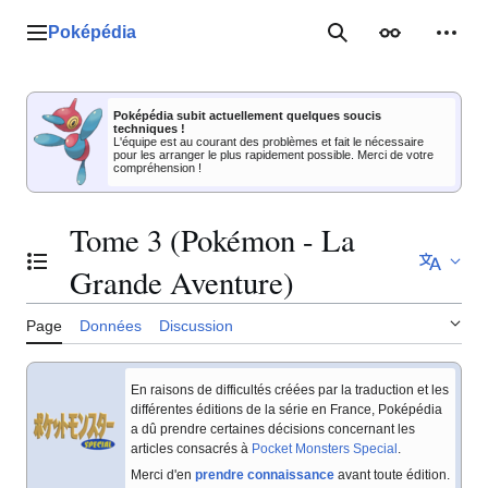
Aller
au
Poképédia
Menu principal
Rechercher
Apparence
Outil
contenu
Poképédia subit actuellement quelques soucis
techniques !
L'équipe est au courant des problèmes et fait le nécessaire
pour les arranger le plus rapidement possible. Merci de votre
compréhension !
Tome 3 (Pokémon - La
Basculer la table des matières
Grande Aventure)
Page
Données
Discussion
En raisons de difficultés créées par la traduction et les
différentes éditions de la série en France, Poképédia
a dû prendre certaines décisions concernant les
articles consacrés à
Pocket Monsters Special
.
Merci d'en
prendre connaissance
avant toute édition.