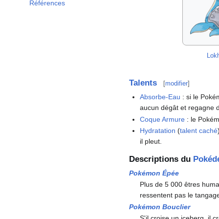
Références
Lok
Talents
[
modifier
]
Absorbe-Eau
: si le Pok
aucun dégât et regagne d
Coque Armure
: le Pokém
Hydratation
(
talent caché
il pleut.
Descriptions du
Pokéd
Pokémon Épée
Plus de 5 000 êtres humai
ressentent pas le tangage 
Pokémon Bouclier
S'il croise un iceberg, i