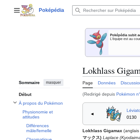
Aller
au
Poképédia
Menu principal
contenu
Poképédia subit a
L'équipe est au cou
Lokhlass Giga
Sommaire
masquer
Page
Données
Discussio
(Redirigé depuis
Pokémon n
Début
À propos du Pokémon
Afficher / masquer la sous-section À propos du Pokémon
Léviat
Physionomie et
◄
attitudes
0130
Différences
Lokhlass Gigamax
(anglais
mâle/femelle
マックス)
Laplace (Kyodaim
Chromatique