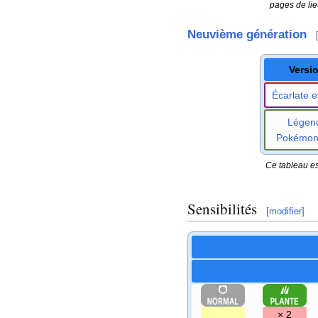
pages de lie
Neuvième génération
Versi
Écarlate et
Légen
Pokémo
Ce tableau es
Sensibilités
[
modifier
]
× 2