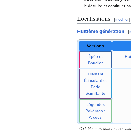
le détruire et continuer s
Localisations
[
modifier
]
Huitième génération
[
m
Versions
Épée et
Ra
Bouclier
Diamant
Étincelant et
Perle
Scintillante
Légendes
Pokémon
:
Arceus
Ce tableau est généré automatiqu