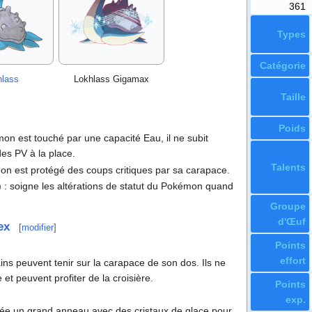
361
Types
Catégorie
hlass
Lokhlass Gigamax
Taille
Poids
émon est touché par une capacité Eau, il ne subit
es PV à la place.
Talents
on est protégé des coups critiques par sa carapace.
)
: soigne les altérations de statut du Pokémon quand
Groupe
d'Œuf
ex
[
modifier
]
Points
effort
ns peuvent tenir sur la carapace de son dos. Ils ne
et peuvent profiter de la croisière.
Points
exp.
l crée un grand anneau avec des cristaux de glace pour