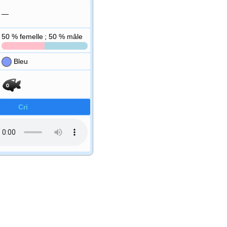
—
50
% femelle ; 50
% mâle
Bleu
Cri