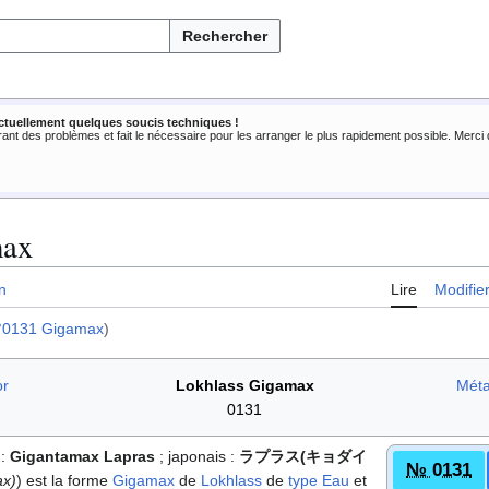
Rechercher
ctuellement quelques soucis techniques !
rant des problèmes et fait le nécessaire pour les arranger le plus rapidement possible. Merc
max
n
Lire
Modifie
°0131 Gigamax
)
or
Lokhlass Gigamax
Mét
0131
:
Gigantamax Lapras
; japonais
:
ラプラス(キョダイ
№ 0131
ax)
) est la forme
Gigamax
de
Lokhlass
de
type
Eau
et