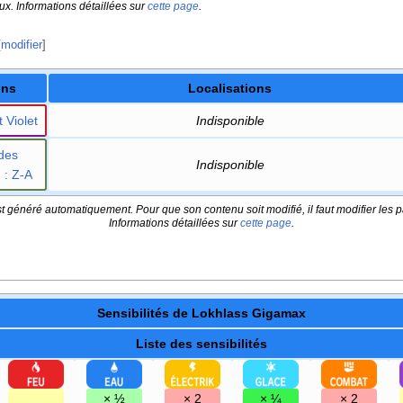
ux. Informations détaillées sur
cette page
.
[
modifier
]
ons
Localisations
 Violet
Indisponible
des
Indisponible
n
: Z-A
t généré automatiquement. Pour que son contenu soit modifié, il faut modifier les p
Informations détaillées sur
cette page
.
Sensibilités de Lokhlass Gigamax
Liste des sensibilités
× ½
× 2
× ¼
× 2