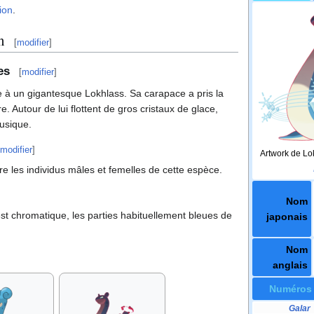
ion
.
n
[
modifier
]
es
[
modifier
]
à un gigantesque Lokhlass. Sa carapace a pris la
. Autour de lui flottent de gros cristaux de glace,
usique.
modifier
]
Artwork de L
tre les individus mâles et femelles de cette espèce.
Nom
t chromatique, les parties habituellement bleues de
japonais
Nom
anglais
Numéros
Galar