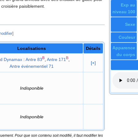
Exp au
a croisière paisiblement.
niveau 100
Sexe
odifier
]
Couleur
Apparence
Localisations
Détails
du corps
B
B
id Dynamax
:
Antre 83
,
Antre 171
,
[+]
Antre événementiel 71
Indisponible
Indisponible
ement. Pour que son contenu soit modifié, il faut modifier les