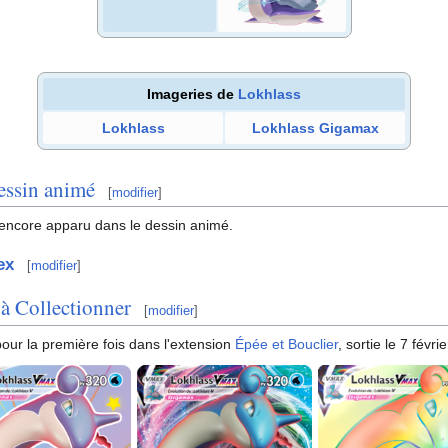
Imageries de
Lokhlass
Lokhlass
Lokhlass Gigamax
essin animé
[
modifier
]
encore apparu dans le dessin animé.
ex
[
modifier
]
 à Collectionner
[
modifier
]
ur la première fois dans l'extension
Épée et Bouclier
, sortie le 7 févr