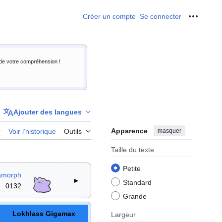
Créer un compte
Se connecter
Outils p
i de votre compréhension !
Ajouter des langues
Apparence
masquer
r
Voir l’historique
Outils
Taille du texte
Petite
amorph
►
Standard
0132
Grande
Lokhlass Gigamax
Largeur