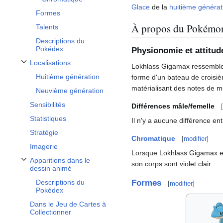
Glace
de la
huitième générat
Formes
À propos du Pokémo
Talents
Descriptions du
Pokédex
Physionomie et attitud
Localisations
Lokhlass Gigamax ressemble 
Afficher / masquer la sous-section Localisations
Huitième génération
forme d'un bateau de croisière
matérialisant des notes de m
Neuvième génération
Sensibilités
Différences mâle/femelle
[
Statistiques
Il n'y a aucune différence en
Stratégie
Chromatique
[
modifier
]
Imagerie
Lorsque Lokhlass Gigamax es
Apparitions dans le
son corps sont violet clair.
Afficher / masquer la sous-section Apparitions dans le dessin animé
dessin animé
Descriptions du
Formes
[
modifier
]
Pokédex
Dans le Jeu de Cartes à
Collectionner