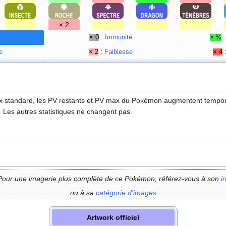
× 2
× 0
:
Immunité
× ¼
e
× 2
:
Faiblesse
× 4
 standard, les PV restants et PV max du Pokémon augmentent temp
Les autres statistiques ne changent pas.
Pour une imagerie plus complète de ce Pokémon, référez-vous à son
i
ou à sa
catégorie d'images
.
Artwork officiel