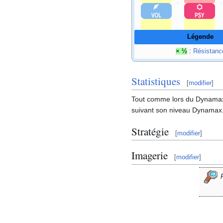
Légende
× ½
:
Résistanc
Statistiques
[
modifier
]
Tout comme lors du Dynamax
suivant son niveau Dynamax. 
Stratégie
[
modifier
]
Imagerie
[
modifier
]