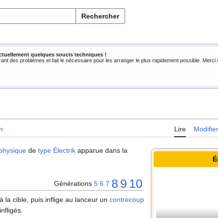
Rechercher
ctuellement quelques soucis techniques !
rant des problèmes et fait le nécessaire pour les arranger le plus rapidement possible. Merc
n
Lire
Modifie
physique
de
type
Électrik
apparue dans la
É
8
9
10
Générations
5
6
7
à la cible, puis inflige au lanceur un
contrecoup
nfligés.