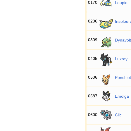
0170
Loupio
0206
Insolour
0309
Dynavolt
0405
Luxray
0506
Ponchiot
0587
Emolga
0600
Clic