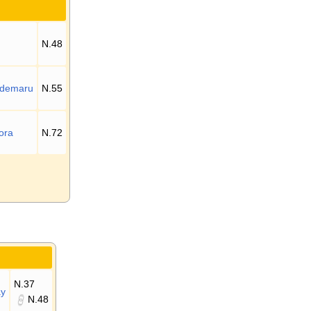
N.48
demaru
N.55
ora
N.72
N.37
ay
N.48