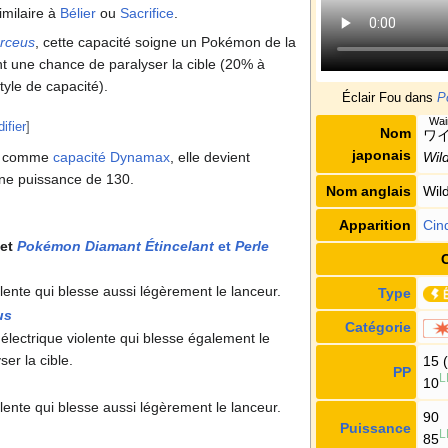
imilaire à
Bélier
ou
Sacrifice
.
Arceus
, cette capacité soigne un Pokémon de la
t une chance de paralyser la cible (20% à
tyle de capacité).
Éclair Fou dans
P
Wai
ifier
]
Nom
ワ
japonais
ée comme
capacité Dynamax
, elle devient
Wild
 une puissance de 130.
Nom anglais
Wil
Apparition
Cin
et
Pokémon Diamant Étincelant
et
Perle
lente qui blesse aussi légèrement le lanceur.
Type
us
Catégorie
lectrique violente qui blesse également le
ser la cible.
15 (
PP
L
10
lente qui blesse aussi légèrement le lanceur.
90
Puissance
L
85