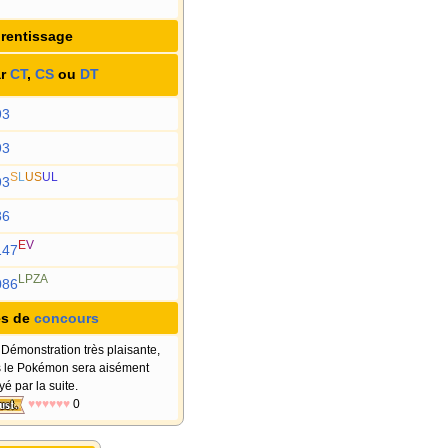
rentissage
r
CT
,
CS
ou
DT
93
93
S
L
US
UL
93
86
E
V
147
LPZA
086
s de
concours
Démonstration très plaisante,
 le Pokémon sera aisément
yé par la suite.
♥♥♥♥♥♥
0