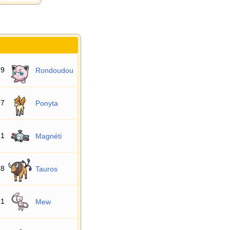
39
Rondoudou
77
Ponyta
81
Magnéti
28
Tauros
51
Mew