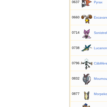
0637
Pyrax
0660
Excavar
0714
Sonistrel
0738
Lucanon
0796
Câblifèr
0832
Moumou
0877
Morpek