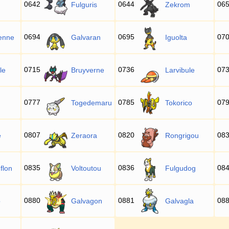
0642
0644
06
Fulguris
Zekrom
0694
0695
07
enne
Galvaran
Iguolta
0715
0736
07
le
Bruyverne
Larvibule
0777
0785
07
Togedemaru
Tokorico
0807
0820
08
e
Zeraora
Rongrigou
0835
0836
08
flon
Voltoutou
Fulgudog
0880
0881
08
o
Galvagon
Galvagla