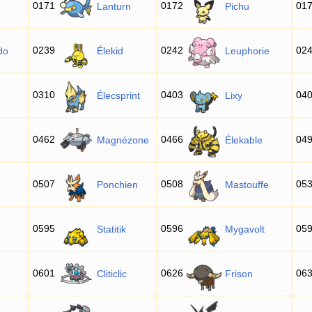
0171
0172
01
Lanturn
Pichu
0239
0242
02
do
Élekid
Leuphorie
0310
0403
04
Élecsprint
Lixy
0462
0466
04
Magnézone
Élekable
0507
0508
05
Ponchien
Mastouffe
0595
0596
05
Statitik
Mygavolt
0601
0626
06
Cliticlic
Frison