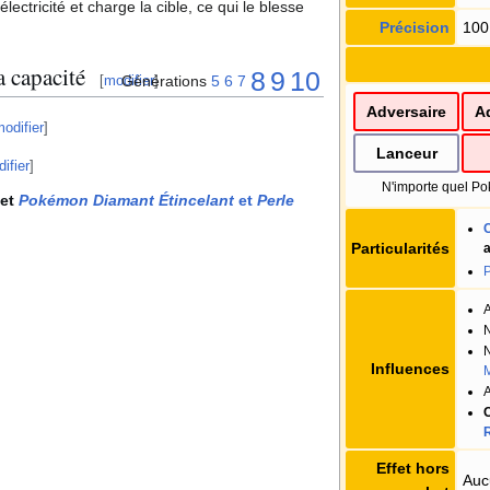
lectricité et charge la cible, ce qui le blesse
Précision
100
 capacité
8
9
10
Générations
5
6
7
[
modifier
]
Adversaire
A
odifier
]
Lanceur
ifier
]
N'importe quel Po
et
Pokémon Diamant Étincelant
et
Perle
Particularités
P
A
N
N
Influences
M
A
C
Effet hors
Auc