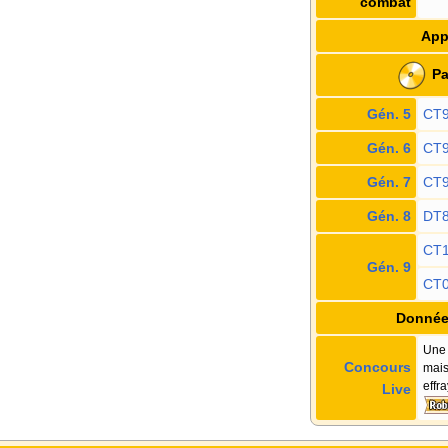
combat
App
Pa
Gén. 5
CT
Gén. 6
CT
Gén. 7
CT
Gén. 8
DT
CT
Gén. 9
CT
Donnée
Une 
Concours
mais
effra
Live