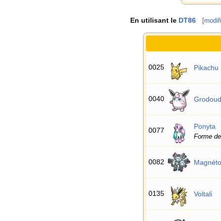
En utilisant le
DT86
[
modif
0025
Pikachu
0040
Grodou
Ponyta
0077
Forme de
0082
Magnét
0135
Voltali