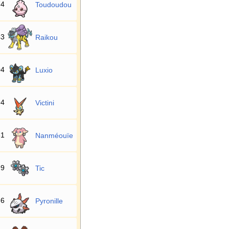
74
Toudoudou
43
Raikou
04
Luxio
94
Victini
31
Nanméouïe
99
Tic
36
Pyronille