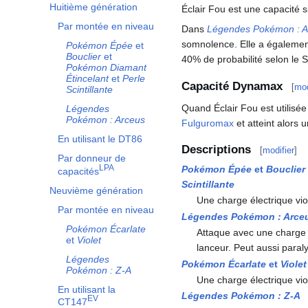
Huitième génération
Éclair Fou est une capacité s
Par montée en niveau
Dans
Légendes Pokémon
: 
somnolence. Elle a égalemen
Pokémon Épée
et
Bouclier
et
40% de probabilité selon le S
Pokémon Diamant
Étincelant
et
Perle
Capacité Dynamax
[
mod
Scintillante
Quand Éclair Fou est utilis
Légendes
Pokémon
: Arceus
Fulguromax
et atteint alors
En utilisant le DT86
Descriptions
[
modifier
]
Par donneur de
LPA
Pokémon Épée
et
Bouclier
capacités
Scintillante
Neuvième génération
Une charge électrique vio
Par montée en niveau
Légendes Pokémon
: Arce
Pokémon Écarlate
Attaque avec une charge é
et
Violet
lanceur. Peut aussi paraly
Légendes
Pokémon Écarlate
et
Violet
Pokémon
:
Z-A
Une charge électrique vio
En utilisant la
Légendes Pokémon
:
Z-A
E
V
CT147