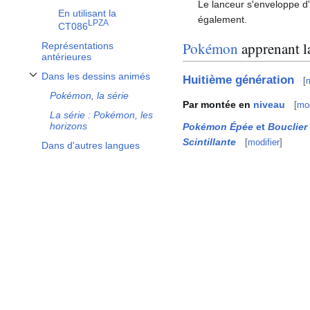
Le lanceur s'enveloppe d'é
En utilisant la
également.
LPZA
CT086
Pokémon
apprenant la
Représentations
antérieures
Dans les dessins animés
Huitième génération
[
m
Afficher / masquer la sous-section Dans les dessins animés
Pokémon, la série
Par montée en
niveau
[
mod
La série
: Pokémon, les
horizons
Pokémon Épée
et
Bouclier
Scintillante
[
modifier
]
Dans d'autres langues