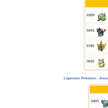
0309
0404
0785
0835
Légendes Pokémon
: Arce
0403