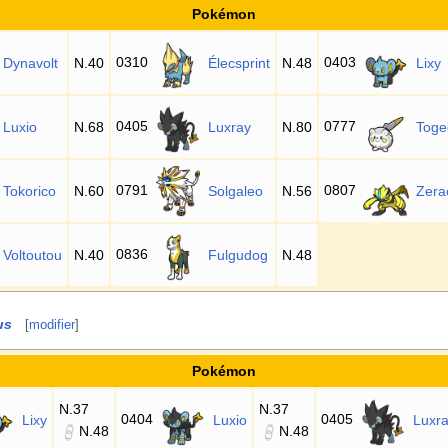
Pokémon
0310
0403
Dynavolt
N.40
Élecsprint
N.48
Lixy
0405
0777
Luxio
N.68
Luxray
N.80
Toge
0791
0807
Tokorico
N.60
Solgaleo
N.56
Zera
0836
Voltoutou
N.40
Fulgudog
N.48
us
[
modifier
]
Pokémon
N.37
N.37
0404
0405
Lixy
Luxio
Luxr
N.48
N.48