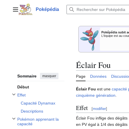
Aller
au
Poképédia
Menu principal
contenu
Poképédia subit a
L'équipe est au cou
Éclair Fou
Sommaire
masquer
Page
Données
Discussio
Début
Éclair Fou
est une
capacité
Effet
cinquième génération
.
Afficher / masquer la sous-section Effet
Capacité Dynamax
Effet
[
modifier
]
Descriptions
Éclair Fou inflige des dégâts 
Pokémon apprenant la
Afficher / masquer la sous-section Pokémon apprenant la capacité
capacité
en PV égal à 1/4 des dégâts i