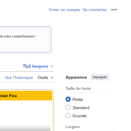
Créer un compte
Se connecter
Outils p
i de votre compréhension !
6 langues
Apparence
masquer
r
Voir l’historique
Outils
Taille du texte
clair Fou
Petite
Standard
Grande
Largeur