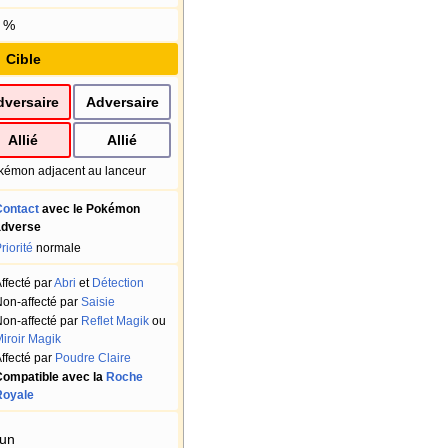
%
Cible
dversaire
Adversaire
Allié
Allié
kémon adjacent au lanceur
Contact
avec le Pokémon
adverse
riorité
normale
ffecté par
Abri
et
Détection
on-affecté par
Saisie
on-affecté par
Reflet Magik
ou
iroir Magik
ffecté par
Poudre Claire
ompatible avec la
Roche
Royale
un