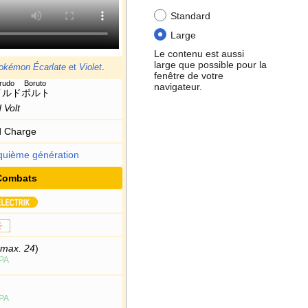
Standard
Large
Le contenu est aussi
large que possible pour la
okémon Écarlate
et
Violet
.
fenêtre de votre
rudo Boruto
navigateur.
イルドボルト
 Volt
d Charge
quième génération
Combats
max. 24
)
PA
PA