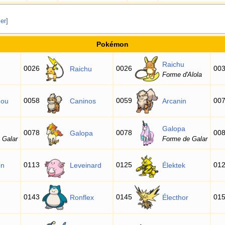
ier
]
Pokémon
Raichu
0026
0026
00
Raichu
Forme d'Alola
0058
0059
00
dou
Caninos
Arcanin
Galopa
0078
0078
00
Galopa
 Galar
Forme de Galar
0113
0125
01
on
Leveinard
Élektek
0143
0145
01
Ronflex
Électhor