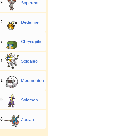
59
Sapereau
02
Dedenne
37
Chrysapile
91
Solgaleo
31
Moumouton
49
Salarsen
88
Zacian