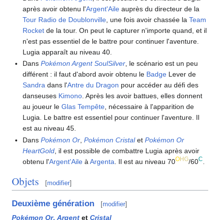
après avoir obtenu l'
Argent'Aile
auprès du directeur de la
Tour Radio de Doublonville
, une fois avoir chassée la
Team
Rocket
de la tour. On peut le capturer n'importe quand, et il
n'est pas essentiel de le battre pour continuer l'aventure.
Lugia apparaît au niveau 40.
Dans
Pokémon Argent SoulSilver
, le scénario est un peu
différent
: il faut d'abord avoir obtenu le
Badge
Lever de
Sandra
dans l'
Antre du Dragon
pour accéder au défi des
danseuses
Kimono
. Après les avoir battues, elles donnent
au joueur le
Glas Tempête
, nécessaire à l'apparition de
Lugia. Le battre est essentiel pour continuer l'aventure. Il
est au niveau 45.
Dans
Pokémon Or
,
Pokémon Cristal
et
Pokémon Or
HeartGold
, il est possible de combattre Lugia après avoir
O
HG
C
obtenu l'
Argent'Aile
à
Argenta
. Il est au niveau 70
/60
.
Objets
[
modifier
]
Deuxième génération
[
modifier
]
Pokémon Or
,
Argent
et
Cristal