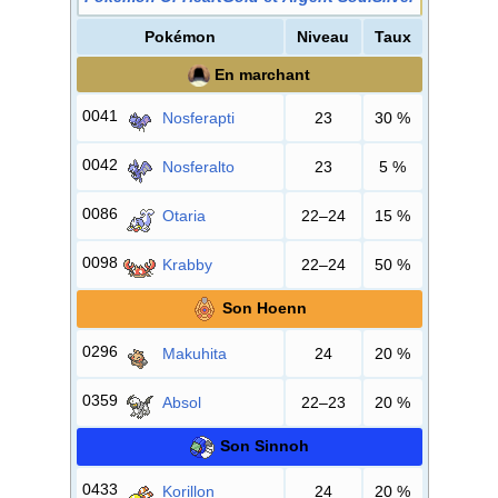
Pokémon
Niveau
Taux
En marchant
0041
Nosferapti
23
30
%
0042
Nosferalto
23
5
%
0086
Otaria
22–24
15
%
0098
Krabby
22–24
50
%
Son Hoenn
0296
Makuhita
24
20
%
0359
Absol
22–23
20
%
Son Sinnoh
0433
Korillon
24
20
%