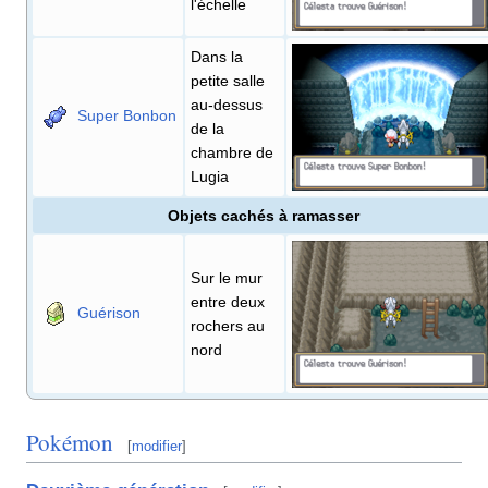
l'échelle
Dans la
petite salle
au-dessus
Super Bonbon
de la
chambre de
Lugia
Objets cachés à ramasser
Sur le mur
entre deux
Guérison
rochers au
nord
Pokémon
[
modifier
]