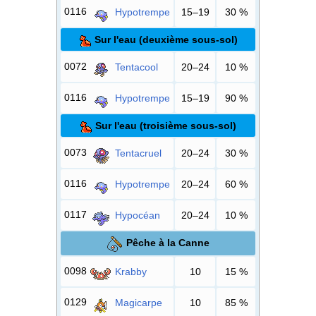
0116
Hypotrempe
15–19
30
%
Sur l'eau (deuxième sous-sol)
0072
Tentacool
20–24
10
%
0116
Hypotrempe
15–19
90
%
Sur l'eau (troisième sous-sol)
0073
Tentacruel
20–24
30
%
0116
Hypotrempe
20–24
60
%
0117
Hypocéan
20–24
10
%
Pêche à la Canne
0098
Krabby
10
15
%
0129
Magicarpe
10
85
%