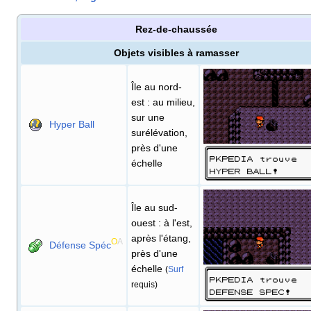
Rez-de-chaussée
Objets visibles à ramasser
Île au nord-
est
: au milieu,
sur une
Hyper Ball
surélévation,
près d'une
échelle
Île au sud-
ouest
: à l'est,
après l'étang,
O
A
Défense Spéc
près d'une
échelle
(
Surf
requis)