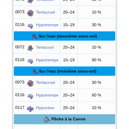
0073
Tentacruel
20–24
10
%
0116
Hypotrempe
15–19
30
%
Sur l'eau (deuxième sous-sol)
0072
Tentacool
20–24
10
%
0116
Hypotrempe
15–19
90
%
Sur l'eau (troisième sous-sol)
0073
Tentacruel
20–24
30
%
0116
Hypotrempe
20–24
60
%
0117
Hypocéan
20–24
10
%
Pêche à la Canne