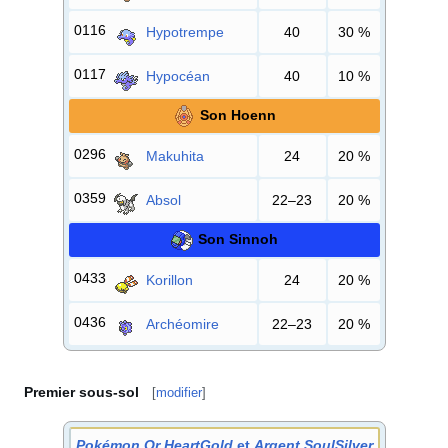
0116
Hypotrempe
40
30
%
0117
Hypocéan
40
10
%
Son Hoenn
0296
Makuhita
24
20
%
0359
Absol
22–23
20
%
Son Sinnoh
0433
Korillon
24
20
%
0436
Archéomire
22–23
20
%
Premier sous-sol
[
modifier
]
Pokémon Or HeartGold
et
Argent SoulSilver