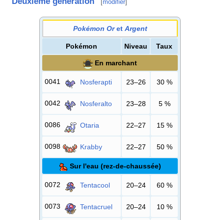
Deuxième génération
[
modifier
]
Pokémon Or
et
Argent
Pokémon
Niveau
Taux
En marchant
0041
Nosferapti
23–26
30
%
0042
Nosferalto
23–28
5
%
0086
Otaria
22–27
15
%
0098
Krabby
22–27
50
%
Sur l'eau (rez-de-chaussée)
0072
Tentacool
20–24
60
%
0073
Tentacruel
20–24
10
%