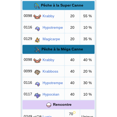
Pêche à la Super Canne
0098
Krabby
20
55
%
0116
Hypotrempe
20
10
%
0129
Magicarpe
20
35
%
Pêche à la Méga Canne
0098
Krabby
40
40
%
0099
Krabboss
40
20
%
0116
Hypotrempe
40
30
%
0117
Hypocéan
40
10
%
Rencontre
O
70
0249
Lugia
Unique