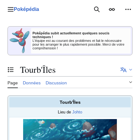
Aller
au
Poképédia
Menu principal
Rechercher
Apparence
Outil
contenu
Poképédia subit actuellement quelques soucis
techniques !
L'équipe est au courant des problèmes et fait le nécessaire
pour les arranger le plus rapidement possible. Merci de votre
compréhension !
Tourb'Îles
Basculer la table des matières
Page
Données
Discussion
Tourb'Îles
Lieu de
Johto