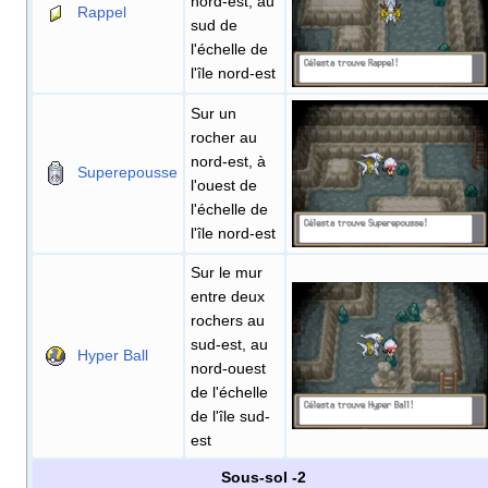
nord-est, au
Rappel
sud de
l'échelle de
l'île nord-est
Sur un
rocher au
nord-est, à
Superepousse
l'ouest de
l'échelle de
l'île nord-est
Sur le mur
entre deux
rochers au
sud-est, au
Hyper Ball
nord-ouest
de l'échelle
de l'île sud-
est
Sous-sol -2