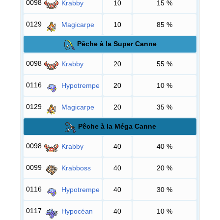
0098
Krabby
10
15
%
0129
Magicarpe
10
85
%
Pêche à la Super Canne
0098
Krabby
20
55
%
0116
Hypotrempe
20
10
%
0129
Magicarpe
20
35
%
Pêche à la Méga Canne
0098
Krabby
40
40
%
0099
Krabboss
40
20
%
0116
Hypotrempe
40
30
%
0117
Hypocéan
40
10
%