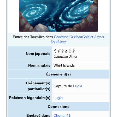
Entrée des Tourb'Îles dans
Pokémon Or HeartGold
et
Argent
SoulSilver
.
うずまきじま
Nom japonais
Uzumaki Jima
Nom anglais
Whirl Islands
Événement(s)
Événement(s)
Capture de
Lugia
particulier(s)
Pokémon légendaire(s)
Lugia
Connexions
Enclavé dans
Chenal 41