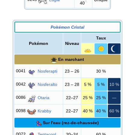
A
40
Pokémon Cristal
Taux
Pokémon
Niveau
En marchant
0041
Nosferapti
23 – 26
30
%
0042
Nosferalto
23 – 28
5
%
5
%
10
%
0086
Otaria
22–27
25
%
25
%
—
0098
Krabby
22–27
40
%
40
%
60
%
Sur l'eau (rez-de-chaussée)
0072
Tentacool
20–24
60
%