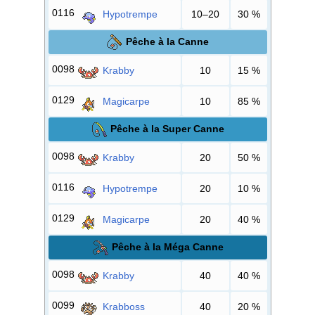
0116
Hypotrempe
10–20
30
%
Pêche à la Canne
0098
Krabby
10
15
%
0129
Magicarpe
10
85
%
Pêche à la Super Canne
0098
Krabby
20
50
%
0116
Hypotrempe
20
10
%
0129
Magicarpe
20
40
%
Pêche à la Méga Canne
0098
Krabby
40
40
%
0099
Krabboss
40
20
%