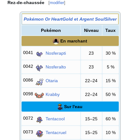
Rez-de-chaussée
[
modifier
]
Pokémon Or HeartGold
et
Argent SoulSilver
Pokémon
Niveau
Taux
En marchant
0041
Nosferapti
23
30
%
0042
Nosferalto
23
5
%
0086
Otaria
22–24
15
%
0098
Krabby
22–24
50
%
Sur l'eau
0072
Tentacool
15–25
60
%
0073
Tentacruel
15–25
10
%