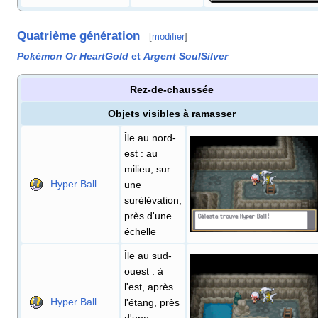
Quatrième génération
[
modifier
]
Pokémon Or HeartGold
et
Argent SoulSilver
Rez-de-chaussée
Objets visibles à ramasser
Île au nord-
est
: au
milieu, sur
Hyper Ball
une
surélévation,
près d'une
échelle
Île au sud-
ouest
: à
l'est, après
Hyper Ball
l'étang, près