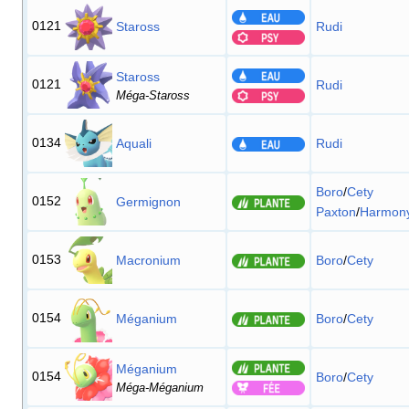
0121
Staross
Rudi
Staross
0121
Rudi
Méga-Staross
0134
Aquali
Rudi
Boro
/
Cety
0152
Germignon
Paxton
/
Harmon
0153
Macronium
Boro
/
Cety
0154
Méganium
Boro
/
Cety
Méganium
0154
Boro
/
Cety
Méga-Méganium