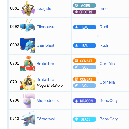
0681
Exagide
Inno
0692
Flingouste
Rudi
0693
Gamblast
Rudi
0701
Brutalibré
Cornélia
Brutalibré
0701
Cornélia
Méga-Brutalibré
0706
Muplodocus
Boro
/
Cety
0713
Séracrawl
Boro
/
Cety