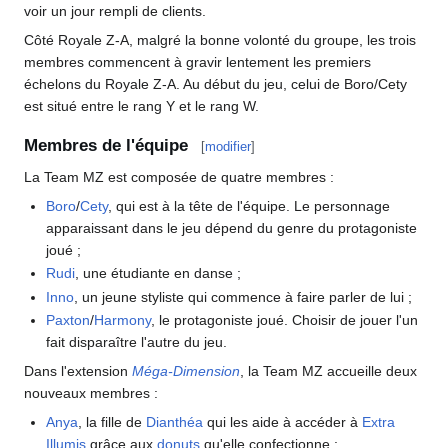
voir un jour rempli de clients.
Côté Royale Z-A, malgré la bonne volonté du groupe, les trois
membres commencent à gravir lentement les premiers
échelons du Royale Z-A. Au début du jeu, celui de Boro/Cety
est situé entre le rang Y et le rang W.
Membres de l'équipe
[
modifier
]
La Team MZ est composée de quatre membres
:
Boro
/
Cety
, qui est à la tête de l'équipe. Le personnage
apparaissant dans le jeu dépend du genre du protagoniste
joué
;
Rudi
, une étudiante en danse
;
Inno
, un jeune styliste qui commence à faire parler de lui
;
Paxton
/
Harmony
, le protagoniste joué. Choisir de jouer l'un
fait disparaître l'autre du jeu.
Dans l'extension
Méga-Dimension
, la Team MZ accueille deux
nouveaux membres
:
Anya
, la fille de
Dianthéa
qui les aide à accéder à
Extra
Illumis
grâce aux
donuts
qu'elle confectionne
;