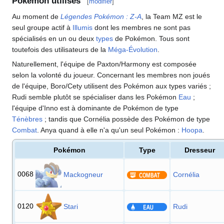
Pokémon utilisés
[
modifier
]
Au moment de
Légendes Pokémon
:
Z-A
, la Team MZ est le
seul groupe actif à
Illumis
dont les membres ne sont pas
spécialisés en un ou deux
types
de Pokémon. Tous sont
toutefois des utilisateurs de la
Méga-Évolution
.
Naturellement, l'équipe de Paxton/Harmony est composée
selon la volonté du joueur. Concernant les membres non joués
de l'équipe, Boro/Cety utilisent des Pokémon aux types variés
;
Rudi semble plutôt se spécialiser dans les Pokémon
Eau
;
l'équipe d'Inno est à dominante de Pokémon de type
Ténèbres
; tandis que Cornélia possède des Pokémon de type
Combat
. Anya quand à elle n'a qu'un seul Pokémon
:
Hoopa
.
Pokémon
Type
Dresseur
0068
Mackogneur
Cornélia
0120
Stari
Rudi