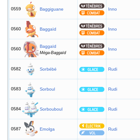
0559
Baggiguane
Inno
0560
Baggaïd
Inno
Baggaïd
0560
Inno
Méga-Baggaïd
0582
Sorbébé
Rudi
0583
Sorboul
Rudi
0584
Sorbouboul
Rudi
0587
Emolga
Rudi