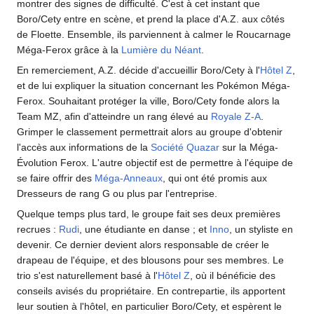
montrer des signes de difficulté. C'est à cet instant que
Boro/Cety entre en scène, et prend la place d'A.Z. aux côtés
de Floette. Ensemble, ils parviennent à calmer le Roucarnage
Méga-Ferox grâce à la
Lumière du Néant
.
En remerciement, A.Z. décide d'accueillir Boro/Cety à l'
Hôtel Z
,
et de lui expliquer la situation concernant les Pokémon Méga-
Ferox. Souhaitant protéger la ville, Boro/Cety fonde alors la
Team MZ, afin d'atteindre un rang élevé au
Royale Z-A
.
Grimper le classement permettrait alors au groupe d'obtenir
l'accès aux informations de la
Société Quazar
sur la Méga-
Évolution Ferox. L'autre objectif est de permettre à l'équipe de
se faire offrir des
Méga-Anneaux
, qui ont été promis aux
Dresseurs de rang G ou plus par l'entreprise.
Quelque temps plus tard, le groupe fait ses deux premières
recrues
:
Rudi
, une étudiante en danse
; et
Inno
, un styliste en
devenir. Ce dernier devient alors responsable de créer le
drapeau de l'équipe, et des blousons pour ses membres. Le
trio s'est naturellement basé à l'
Hôtel Z
, où il bénéficie des
conseils avisés du propriétaire. En contrepartie, ils apportent
leur soutien à l'hôtel, en particulier Boro/Cety, et espèrent le