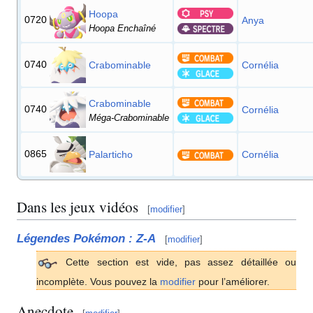
Hoopa
0720
Anya
Hoopa Enchaîné
0740
Crabominable
Cornélia
Crabominable
0740
Cornélia
Méga-Crabominable
0865
Palarticho
Cornélia
Dans les jeux vidéos
[
modifier
]
Légendes Pokémon
:
Z-A
[
modifier
]
Cette section est vide, pas assez détaillée ou
incomplète. Vous pouvez la
modifier
pour l’améliorer.
Anecdote