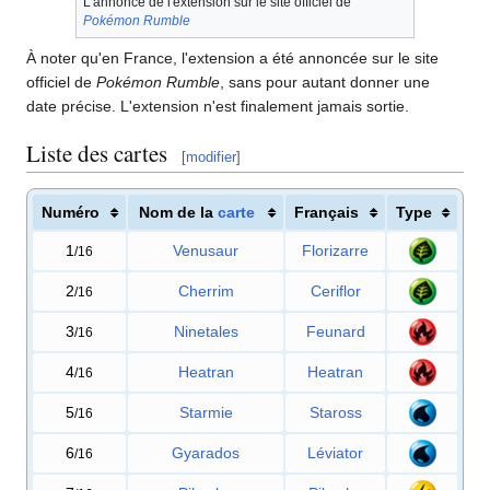
L'annonce de l'extension sur le site officiel de
Pokémon Rumble
À noter qu'en France, l'extension a été annoncée sur le site
officiel de
Pokémon Rumble
, sans pour autant donner une
date précise. L'extension n'est finalement jamais sortie.
Liste des cartes
[
modifier
]
Numéro
Nom de la
carte
Français
Type
1
Venusaur
Florizarre
/16
2
Cherrim
Ceriflor
/16
3
Ninetales
Feunard
/16
4
Heatran
Heatran
/16
5
Starmie
Staross
/16
6
Gyarados
Léviator
/16