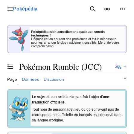
Aller
au
Poképédia
Menu principal
Rechercher
Apparence
Outil
contenu
Poképédia subit actuellement quelques soucis
techniques !
L'équipe est au courant des problèmes et fait le nécessaire
pour les arranger le plus rapidement possible. Merci de votre
compréhension !
Pokémon Rumble (JCC)
Basculer la table des matières
Page
Données
Discussion
Le sujet de cet article n'a pas fait l'objet d'une
traduction officielle.
Tout nom de personnage, lieu ou objet n'ayant pas de
correspondance officielle en français est conservé dans
sa langue d'origine.