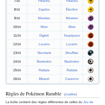
7
Pikachu
Pikachu
/16
8
Zapdos
Électhor
/16
9
Mewtwo
Mewtwo
/16
10
Mew
Mew
/16
11
Diglett
Taupiqueur
/16
12
Lucario
Lucario
/16
13
Skuntank
Moufflair
/16
14
Bastiodon
Bastiodon
/16
15
Rattata
Rattata
/16
16
Bibarel
Castorno
/16
Règles de Pokémon Rumble
[
modifier
]
La boîte contient des règles différentes de celles du
Jeu de