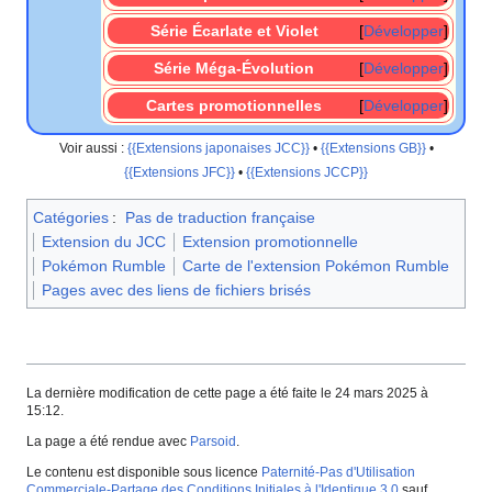
Série Écarlate et Violet
Développer
Série Méga-Évolution
Développer
Cartes promotionnelles
Développer
Voir aussi
:
{{Extensions japonaises JCC}}
•
{{Extensions GB}}
•
{{Extensions JFC}}
•
{{Extensions JCCP}}
Catégories
:
Pas de traduction française
Extension du JCC
Extension promotionnelle
Pokémon Rumble
Carte de l'extension Pokémon Rumble
Pages avec des liens de fichiers brisés
La dernière modification de cette page a été faite le 24 mars 2025 à
15:12.
La page a été rendue avec
Parsoid
.
Le contenu est disponible sous licence
Paternité-Pas d'Utilisation
Commerciale-Partage des Conditions Initiales à l'Identique 3.0
sauf