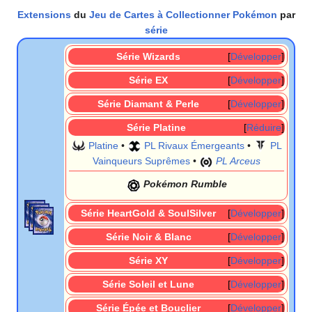
Extensions
du
Jeu de Cartes à Collectionner Pokémon
par
série
Série Wizards
Développer
Série EX
Développer
Série Diamant & Perle
Développer
Série Platine
Réduire
Platine
•
PL Rivaux Émergeants
•
PL
Vainqueurs Suprêmes
•
PL Arceus
Pokémon Rumble
Série HeartGold & SoulSilver
Développer
Série Noir & Blanc
Développer
Série XY
Développer
Série Soleil et Lune
Développer
Série Épée et Bouclier
Développer