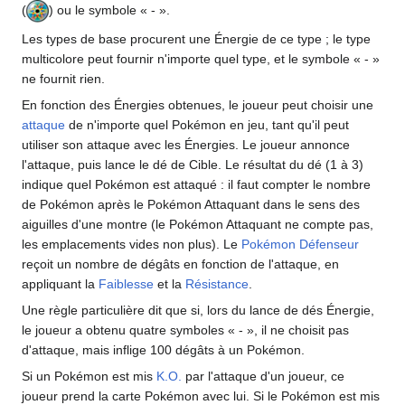
(
) ou le symbole «
-
».
Les types de base procurent une Énergie de ce type
; le type
multicolore peut fournir n'importe quel type, et le symbole «
-
»
ne fournit rien.
En fonction des Énergies obtenues, le joueur peut choisir une
attaque
de n'importe quel Pokémon en jeu, tant qu'il peut
utiliser son attaque avec les Énergies. Le joueur annonce
l'attaque, puis lance le dé de Cible. Le résultat du dé (1 à 3)
indique quel Pokémon est attaqué
: il faut compter le nombre
de Pokémon après le Pokémon Attaquant dans le sens des
aiguilles d'une montre (le Pokémon Attaquant ne compte pas,
les emplacements vides non plus). Le
Pokémon Défenseur
reçoit un nombre de dégâts en fonction de l'attaque, en
appliquant la
Faiblesse
et la
Résistance
.
Une règle particulière dit que si, lors du lance de dés Énergie,
le joueur a obtenu quatre symboles «
-
», il ne choisit pas
d'attaque, mais inflige 100 dégâts à un Pokémon.
Si un Pokémon est mis
K.O.
par l'attaque d'un joueur, ce
joueur prend la carte Pokémon avec lui. Si le Pokémon est mis