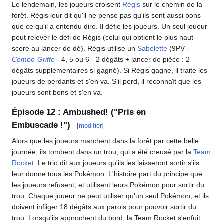
Le lendemain, les joueurs croisent
Régis
sur le chemin de la
forêt. Régis leur dit qu'il ne pense pas qu'ils sont aussi bons
que ce qu'il a entendu dire. Il défie les joueurs. Un seul joueur
peut relever le défi de Régis (celui qui obtient le plus haut
score au lancer de dé). Régis utilise un
Sabelette
(9PV -
Combo-Griffe
- 4, 5 ou 6 - 2 dégâts + lancer de pièce
: 2
dégâts supplémentaires si gagné). Si Régis gagne, il traite les
joueurs de perdants et s'en va. S'il perd, il reconnaît que les
joueurs sont bons et s'en va.
Épisode 12
: Ambushed! ("Pris en
Embuscade
!")
[
modifier
]
Alors que les joueurs marchent dans la forêt par cette belle
journée, ils tombent dans un trou, qui a été creusé par la
Team
Rocket
. Le trio dit aux joueurs qu'ils les laisseront sortir s'ils
leur donne tous les Pokémon. L'histoire part du principe que
les joueurs refusent, et utilisent leurs Pokémon pour sortir du
trou. Chaque joueur ne peut utiliser qu'un seul Pokémon, et ils
doivent infliger 18 dégâts aux parois pour pouvoir sortir du
trou. Lorsqu'ils approchent du bord, la Team Rocket s'enfuit.