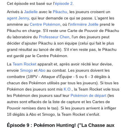
Cet épisode est basé sur l'
épisode 2
.
Arrivés à
Jadielle
avec le
Pikachu
, les joueurs croisent un
agent Jenny
, qui leur demande ce qui se passe. L'agent les
ammène au
Centre Pokémon
, où l'
infirmière Joëlle
prend le
Pikachu en charge. S'il reste une Carte de Pouvoir de Pikachu
du laboratoire du
Professeur Chen
, l'un des joueurs peut
décider d'ajouter Pikachu à son équipe (celui qui fait le plus
grand résultat au lancé de dé). S'il n'en reste pas, le Pikachu
est gardé par le Centre Pokémon.
La
Team Rocket
apparaît et, après avoir récité leur devise,
envoie
Smogo
et
Abo
au combat. Les joueurs doivent les
combattre (18PV -
Attaque d'Équipe
- 5 ou 6 - 3 dégâts à
chacun des Pokémon utilisés par tous les joueurs). Si tous les
Pokémon des joueurs sont mis
K.O.
, la Team Rocket vole tous
les Pokémon des joueurs sauf leur
Pokémon de départ
(les
autres sont effacés de la liste de capture et les Cartes de
Pouvoir remises dans le tas). Si les joueurs arrivent à infliger
18 dégâts à Abo et Smogo, la Team Rocket s'enfuit.
Épisode 9
: Pokémon Hunting! ("La Chasse aux