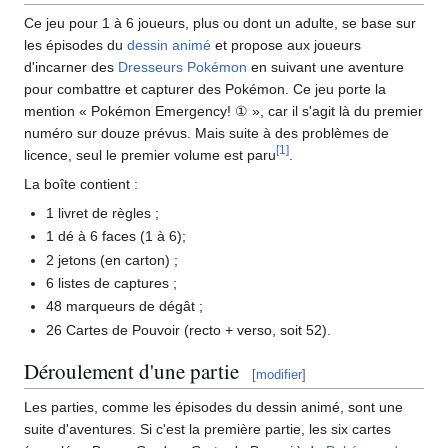
Ce jeu pour 1 à 6 joueurs, plus ou dont un adulte, se base sur
les épisodes du
dessin animé
et propose aux joueurs
d'incarner des
Dresseurs Pokémon
en suivant une aventure
pour combattre et capturer des Pokémon. Ce jeu porte la
mention «
Pokémon Emergency!
①
», car il s'agit là du premier
numéro sur douze prévus. Mais suite à des problèmes de
[
1
]
licence, seul le premier volume est paru
.
La boîte contient
:
1 livret de règles
;
1 dé à 6 faces (1 à 6);
2 jetons (en carton)
;
6 listes de captures
;
48 marqueurs de dégât
;
26 Cartes de Pouvoir (recto + verso, soit 52).
Déroulement d'une partie
[
modifier
]
Les parties, comme les épisodes du dessin animé, sont une
suite d'aventures. Si c'est la première partie, les six cartes