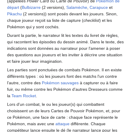
(appelées
Power Card
ou
Carte de Pouvoir
) de
Pokémon de
départ
(
Bulbizarre
(2 versions),
Salamèche
,
Carapuce
et
Pikachu
(2 versions)) sont posés devant les joueurs. Sinon,
chaque joueur reçoit sa liste de capture (
checklist
) et les
Pokémon qui y sont cochés.
Durant la partie, le narrateur lit les textes du livret de règles,
qui racontent les épisodes du dessin animé. Dans le texte, des
indications sont données au narrateur pour l'amener à poser
des questions aux joueurs et les inviter à décrire une situation
et faire jouer leur imagination.
Les parties sont ponctuées de combats Pokémon. Il en existe
différents types
: où les joueurs font des matchs l'un contre
l'autre, contre des
Pokémon sauvages
à capturer ou à faire
fuir, ou même contre les Pokémon d'autres Dresseurs comme
la
Team Rocket
.
Lors d'un combat, le ou les joueur(s) qui combattent
choisissent un de leurs Cartes de Pouvoir Pokémon, et, pour
ce Pokémon, une face de carte
: chaque face représente le
Pokémon, mais avec une
attaque
différente. Chaque
compétiteur lance ensuite le dé (le narrateur lance pour les