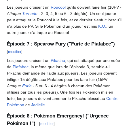
Les joueurs croisent un
Roucool
qu'ils doivent faire fuir (10PV -
Attaque
Tornade
- 2, 3, 4, 5 ou 6 - 3 dégâts). Un seul joueur
peut attaquer le Roucool à la fois, et ce dernier s'enfuit lorsqu'il
n'a plus de PV. Si le Pokémon d'un joueur est mis
K.O.
, un
autre joueur s'attaque au Roucool.
Épisode 7
: Spearow Fury ("Furie de Piafabec")
[
modifier
]
Les joueurs croisent un
Pikachu
, qui est attaqué par une nuée
de
Piafabec
, la même que lors de l'épisode 3, semble-t-il.
Pikachu demande de l'aide aux joueurs. Les joueurs doivent
infliger 15 dégâts aux Piafabec pour les faire fuir (15PV -
Attaque
Furie
- 5 ou 6 - 4 dégâts à chacun des Pokémon
utilisés par tous les joueurs). Une fois les Pokémon mis en
fuite, les joueurs doivent amener le Pikachu blessé au
Centre
Pokémon
de
Jadielle
.
Épisode 8
: Pokémon Emergency! ("Urgence
Pokémon
!")
[
modifier
]