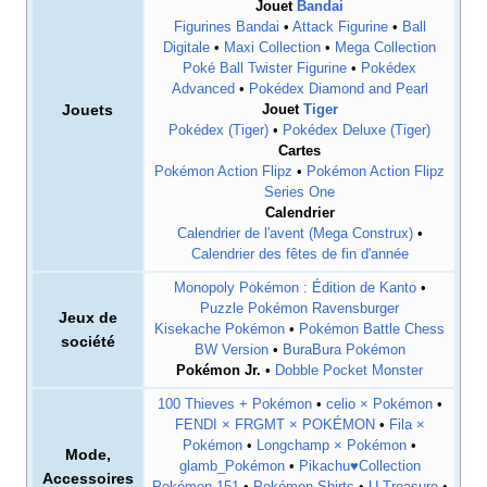
Jouet
Bandai
Figurines Bandai
•
Attack Figurine
•
Ball
Digitale
•
Maxi Collection
•
Mega Collection
Poké Ball Twister Figurine
•
Pokédex
Advanced
•
Pokédex Diamond and Pearl
Jouets
Jouet
Tiger
Pokédex (Tiger)
•
Pokédex Deluxe (Tiger)
Cartes
Pokémon Action Flipz
•
Pokémon Action Flipz
Series One
Calendrier
Calendrier de l'avent (Mega Construx)
•
Calendrier des fêtes de fin d'année
Monopoly Pokémon
: Édition de Kanto
•
Puzzle Pokémon Ravensburger
Jeux de
Kisekache Pokémon
•
Pokémon Battle Chess
société
BW Version
•
BuraBura Pokémon
Pokémon Jr.
•
Dobble Pocket Monster
100 Thieves + Pokémon
•
celio × Pokémon
•
FENDI × FRGMT × POKÉMON
•
Fila ×
Pokémon
•
Longchamp × Pokémon
•
Mode,
glamb_Pokémon
•
Pikachu♥Collection
Accessoires
Pokémon 151
•
Pokémon Shirts
•
U-Treasure
•