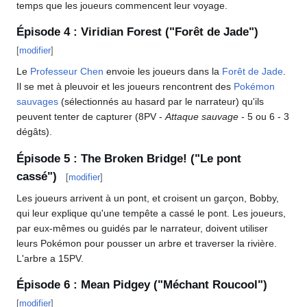
temps que les joueurs commencent leur voyage.
Épisode 4
: Viridian Forest ("Forêt de Jade")
[
modifier
]
Le
Professeur Chen
envoie les joueurs dans la
Forêt de Jade
.
Il se met à pleuvoir et les joueurs rencontrent des
Pokémon
sauvages
(sélectionnés au hasard par le narrateur) qu'ils
peuvent tenter de capturer (8PV -
Attaque sauvage
- 5 ou 6 - 3
dégâts).
Épisode 5
: The Broken Bridge! ("Le pont
cassé")
[
modifier
]
Les joueurs arrivent à un pont, et croisent un garçon, Bobby,
qui leur explique qu'une tempête a cassé le pont. Les joueurs,
par eux-mêmes ou guidés par le narrateur, doivent utiliser
leurs Pokémon pour pousser un arbre et traverser la rivière.
L'arbre a 15PV.
Épisode 6
: Mean Pidgey ("Méchant Roucool")
[
modifier
]