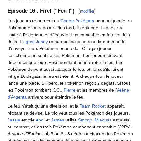
Épisode 16
: Fire! ("Feu
!")
[
modifier
]
Les joueurs retournent au
Centre Pokémon
pour soigner leurs
Pokémon et se reposer. Plus tard, ils entendent appeler à
l'aide à l'extérieur, et découvrent un immeuble en feu non loin
de là. L'
agent Jenny
remarque les joueurs et leur demande
d'envoyer leurs Pokémon pour aider. Chaque joueur
sélectionne un seul de ses Pokémon. Les joueurs doivent
décrire ce que leurs Pokémon font pour arrêter le feu. Les
Pokémon doivent aussi attaquer le feu, et, lorsqu'ils lui ont
infligé 16 dégâts, le feu est éteint. À chaque tour, le joueur
lance une pièce. S'il perd, le Pokémon reçoit 2 dégâts. Si tous
les Pokémon tombent K.O.,
Pierre
et les membres de l'
Arène
d'Argenta
arrivent pour éteindre le feu.
Le feu n'était qu'une diversion, et la
Team Rocket
apparaît,
récitant sa devise. Le trio veut tous les Pokémon des joueurs.
Jessie
envoie
Abo
, et
James
utilise
Smogo
.
Miaouss
est aussi
au combat, et les trois Pokémon combattent ensemble (22PV -
Attaque d'Équipe
- 4, 5 ou 6 - 3 dégâts à chacun des Pokémon
utilisés par tous les joueurs). Si tous les Pokémon des joueurs