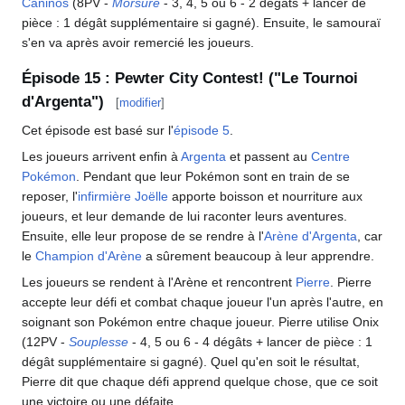
Caninos
(8PV -
Morsure
- 3, 4, 5 ou 6 - 2 dégâts + lancer de
pièce
: 1 dégât supplémentaire si gagné). Ensuite, le samouraï
s'en va après avoir remercié les joueurs.
Épisode 15
: Pewter City Contest! ("Le Tournoi
d'Argenta")
[
modifier
]
Cet épisode est basé sur l'
épisode 5
.
Les joueurs arrivent enfin à
Argenta
et passent au
Centre
Pokémon
. Pendant que leur Pokémon sont en train de se
reposer, l'
infirmière Joëlle
apporte boisson et nourriture aux
joueurs, et leur demande de lui raconter leurs aventures.
Ensuite, elle leur propose de se rendre à l'
Arène d'Argenta
, car
le
Champion d'Arène
a sûrement beaucoup à leur apprendre.
Les joueurs se rendent à l'Arène et rencontrent
Pierre
. Pierre
accepte leur défi et combat chaque joueur l'un après l'autre, en
soignant son Pokémon entre chaque joueur. Pierre utilise Onix
(12PV -
Souplesse
- 4, 5 ou 6 - 4 dégâts + lancer de pièce
: 1
dégât supplémentaire si gagné). Quel qu'en soit le résultat,
Pierre dit que chaque défi apprend quelque chose, que ce soit
une victoire ou une défaite.