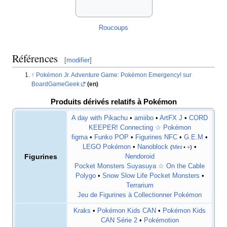
Roucoups
Références
[
modifier
]
Pokémon Jr. Adventure Game: Pokémon Emergency! sur
BoardGameGeek
(en)
Produits dérivés relatifs à Pokémon
A day with Pikachu
•
amiibo
•
ArtFX J
•
CORD
KEEPER! Connecting ☆ Pokémon
figma
•
Funko POP
•
Figurines NFC
•
G.E.M
•
LEGO Pokémon
•
Nanoblock
•
(
Mini
•
+
)
Figurines
Nendoroid
Pocket Monsters Suyasuya ☆ On the Cable
Polygo
•
Snow Slow Life Pocket Monsters
•
Terrarium
Jeu de Figurines à Collectionner Pokémon
Kraks
•
Pokémon Kids CAN
•
Pokémon Kids
CAN Série 2
•
Pokémotion