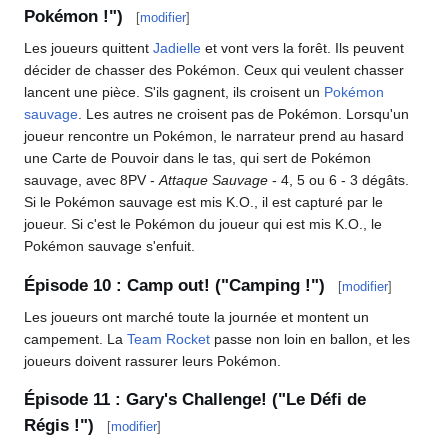
Pokémon
!")
[
modifier
]
Les joueurs quittent
Jadielle
et vont vers la forêt. Ils peuvent
décider de chasser des Pokémon. Ceux qui veulent chasser
lancent une pièce. S'ils gagnent, ils croisent un
Pokémon
sauvage
. Les autres ne croisent pas de Pokémon. Lorsqu'un
joueur rencontre un Pokémon, le narrateur prend au hasard
une Carte de Pouvoir dans le tas, qui sert de Pokémon
sauvage, avec 8PV -
Attaque Sauvage
- 4, 5 ou 6 - 3 dégâts.
Si le Pokémon sauvage est mis K.O., il est capturé par le
joueur. Si c'est le Pokémon du joueur qui est mis K.O., le
Pokémon sauvage s'enfuit.
Épisode 10
: Camp out! ("Camping
!")
[
modifier
]
Les joueurs ont marché toute la journée et montent un
campement. La
Team Rocket
passe non loin en ballon, et les
joueurs doivent rassurer leurs Pokémon.
Épisode 11
: Gary's Challenge! ("Le Défi de
Régis
!")
[
modifier
]