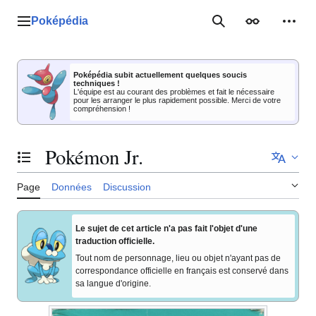
Aller
au
Poképédia
Menu principal
Rechercher
Apparence
Outil
contenu
Poképédia subit actuellement quelques soucis
techniques !
L'équipe est au courant des problèmes et fait le nécessaire
pour les arranger le plus rapidement possible. Merci de votre
compréhension !
Pokémon Jr.
Basculer la table des matières
Page
Données
Discussion
Le sujet de cet article n'a pas fait l'objet d'une
traduction officielle.
Tout nom de personnage, lieu ou objet n'ayant pas de
correspondance officielle en français est conservé dans
sa langue d'origine.