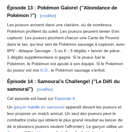
Épisode 13
: Pokémon Galore! ("Abondance de
Pokémon
!")
[
modifier
]
Les joueurs arrivent dans une clairière, où de nombreux
Pokémon profitent du soleil. Les joueurs peuvent tenter d'en
capturer. Les joueurs piochent chacun une Carte de Pouvoir
dans le tas, qui leur sert de Pokémon sauvage à capturer, avec
8PV -
Attaque Sauvage
- 5 ou 6 - 3 dégâts + lancer de pièce
:
1 dégâts supplémentaire si gagné. Si le joueur bat le
Pokémon, le Pokémon est ajouté à son équipe. Si le Pokémon
du joueur est mis
K.O.
, le Pokémon sauvage s'enfuit.
Épisode 14
: Samourai's Challenge! ("Le Défi du
samouraï")
[
modifier
]
Cet épisode est basé sur l'
épisode 4
.
Un
garçon habillé en samouraï
apparaît devant les joueurs et
leur propose un match amical. Un seul des joueurs peut le
combattre (celui qui obtient le plus grand résultat au lancer de
dé si plusieurs joueurs veulent l'affronter). Le garçon utilise un