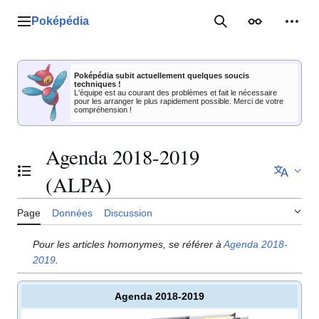
Aller
au
Poképédia
Menu principal
Rechercher
Apparence
Outil
contenu
Poképédia subit actuellement quelques soucis
techniques !
L'équipe est au courant des problèmes et fait le nécessaire
pour les arranger le plus rapidement possible. Merci de votre
compréhension !
Agenda 2018-2019
Basculer la table des matières
(ALPA)
Page
Données
Discussion
Pour les articles homonymes, se référer à
Agenda 2018-
2019
.
Agenda 2018-2019