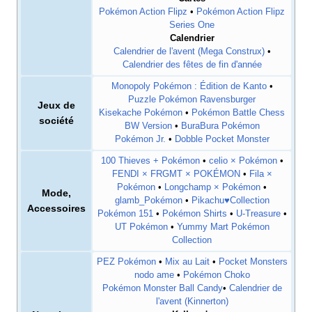
Pokémon Action Flipz
•
Pokémon Action Flipz
Series One
Calendrier
Calendrier de l'avent (Mega Construx)
•
Calendrier des fêtes de fin d'année
Monopoly Pokémon
: Édition de Kanto
•
Puzzle Pokémon Ravensburger
Jeux de
Kisekache Pokémon
•
Pokémon Battle Chess
société
BW Version
•
BuraBura Pokémon
Pokémon Jr.
•
Dobble Pocket Monster
100 Thieves + Pokémon
•
celio × Pokémon
•
FENDI × FRGMT × POKÉMON
•
Fila ×
Pokémon
•
Longchamp × Pokémon
•
Mode,
glamb_Pokémon
•
Pikachu♥Collection
Accessoires
Pokémon 151
•
Pokémon Shirts
•
U-Treasure
•
UT Pokémon
•
Yummy Mart Pokémon
Collection
PEZ Pokémon
•
Mix au Lait
•
Pocket Monsters
nodo ame
•
Pokémon Choko
Pokémon Monster Ball Candy
•
Calendrier de
l'avent (Kinnerton)