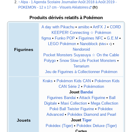
Alpa - 1 Agenda Scolaire Journalier Août 2018 à Août 2019 -
POKEMON - 12 x 17 cm - Visuels Aléatoires
(fr)
Produits dérivés relatifs à Pokémon
A day with Pikachu
•
amiibo
•
ArtFX J
•
CORD
KEEPER! Connecting ☆ Pokémon
figma
•
Funko POP
•
Figurines NFC
•
G.E.M
•
LEGO Pokémon
•
Nanoblock
•
(
Mini
•
+
)
Figurines
Nendoroid
Pocket Monsters Suyasuya ☆ On the Cable
Polygo
•
Snow Slow Life Pocket Monsters
•
Terrarium
Jeu de Figurines à Collectionner Pokémon
Kraks
•
Pokémon Kids CAN
•
Pokémon Kids
CAN Série 2
•
Pokémotion
Jouet
Bandai
Figurines Bandai
•
Attack Figurine
•
Ball
Digitale
•
Maxi Collection
•
Mega Collection
Poké Ball Twister Figurine
•
Pokédex
Advanced
•
Pokédex Diamond and Pearl
Jouets
Jouet
Tiger
Pokédex (Tiger)
•
Pokédex Deluxe (Tiger)
Cartes