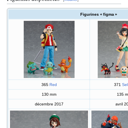
Figurines « figma »
365
Red
371
Se
130
mm
135
décembre 2017
avril 2