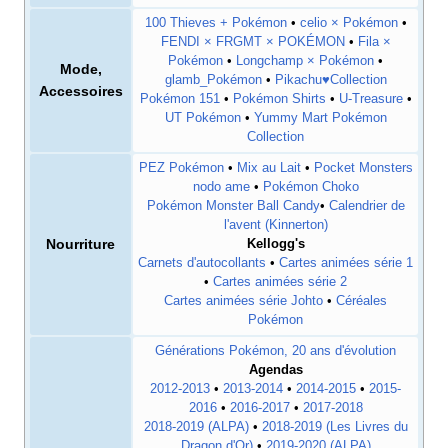
100 Thieves + Pokémon
•
celio × Pokémon
•
FENDI × FRGMT × POKÉMON
•
Fila ×
Pokémon
•
Longchamp × Pokémon
•
Mode,
glamb_Pokémon
•
Pikachu♥Collection
Accessoires
Pokémon 151
•
Pokémon Shirts
•
U-Treasure
•
UT Pokémon
•
Yummy Mart Pokémon
Collection
PEZ Pokémon
•
Mix au Lait
•
Pocket Monsters
nodo ame
•
Pokémon Choko
Pokémon Monster Ball Candy
•
Calendrier de
l'avent (Kinnerton)
Nourriture
Kellogg's
Carnets d'autocollants
•
Cartes animées série 1
•
Cartes animées série 2
Cartes animées série Johto
•
Céréales
Pokémon
Générations Pokémon, 20 ans d'évolution
Agendas
2012-2013
•
2013-2014
•
2014-2015
•
2015-
2016
•
2016-2017
•
2017-2018
2018-2019 (ALPA)
•
2018-2019 (Les Livres du
Dragon d'Or)
•
2019-2020 (ALPA)