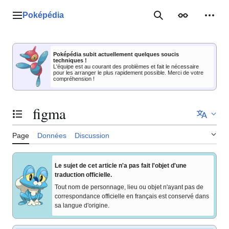
Aller
au
Poképédia
Menu principal
Rechercher
Apparence
Outil
contenu
Poképédia subit actuellement quelques soucis
techniques !
L'équipe est au courant des problèmes et fait le nécessaire
pour les arranger le plus rapidement possible. Merci de votre
compréhension !
figma
Basculer la table des matières
Page
Données
Discussion
Le sujet de cet article n'a pas fait l'objet d'une
traduction officielle.
Tout nom de personnage, lieu ou objet n'ayant pas de
correspondance officielle en français est conservé dans
sa langue d'origine.