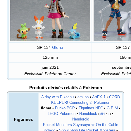
SP-134
Gloria
SP-137
125
mm
150
juin 2021
septembr
Exclusivité Pokémon Center
Exclusivité Po
Produits dérivés relatifs à Pokémon
A day with Pikachu
•
amiibo
•
ArtFX J
•
CORD
KEEPER! Connecting ☆ Pokémon
figma
•
Funko POP
•
Figurines NFC
•
G.E.M
•
LEGO Pokémon
•
Nanoblock
•
(
Mini
•
+
)
Figurines
Nendoroid
Pocket Monsters Suyasuya ☆ On the Cable
Polygo
•
Snow Slow Life Pocket Monsters
•