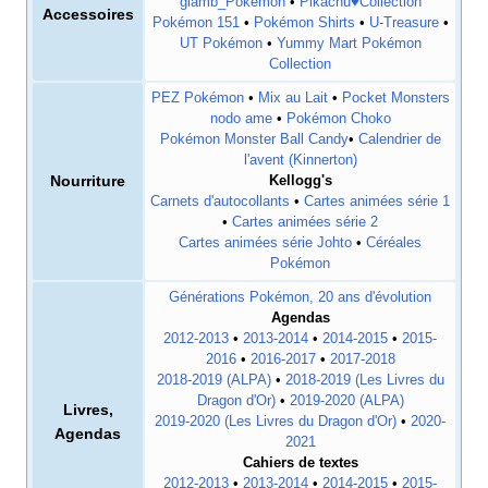
glamb_Pokémon
•
Pikachu♥Collection
Accessoires
Pokémon 151
•
Pokémon Shirts
•
U-Treasure
•
UT Pokémon
•
Yummy Mart Pokémon
Collection
PEZ Pokémon
•
Mix au Lait
•
Pocket Monsters
nodo ame
•
Pokémon Choko
Pokémon Monster Ball Candy
•
Calendrier de
l'avent (Kinnerton)
Nourriture
Kellogg's
Carnets d'autocollants
•
Cartes animées série 1
•
Cartes animées série 2
Cartes animées série Johto
•
Céréales
Pokémon
Générations Pokémon, 20 ans d'évolution
Agendas
2012-2013
•
2013-2014
•
2014-2015
•
2015-
2016
•
2016-2017
•
2017-2018
2018-2019 (ALPA)
•
2018-2019 (Les Livres du
Dragon d'Or)
•
2019-2020 (ALPA)
Livres,
2019-2020 (Les Livres du Dragon d'Or)
•
2020-
Agendas
2021
Cahiers de textes
2012-2013
•
2013-2014
•
2014-2015
•
2015-