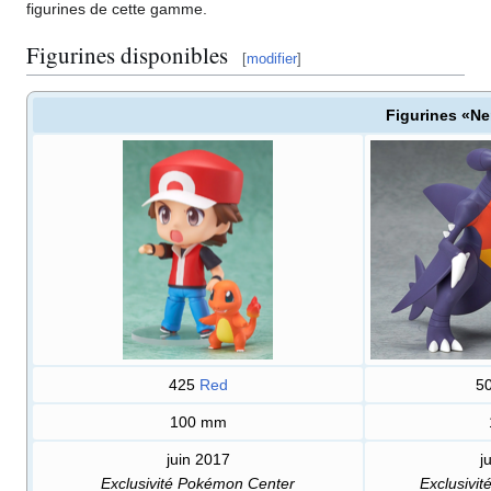
figurines de cette gamme.
Figurines disponibles
[
modifier
]
Figurines «N
425
Red
5
100
mm
juin 2017
j
Exclusivité Pokémon Center
Exclusivi