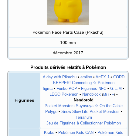
Pokémon Face Parts Case (Pikachu)
100
mm
décembre 2017
Produits dérivés relatifs à Pokémon
A day with Pikachu
•
amiibo
•
ArtFX J
•
CORD
KEEPER! Connecting ☆ Pokémon
figma
•
Funko POP
•
Figurines NFC
•
G.E.M
•
LEGO Pokémon
•
Nanoblock
•
(
Mini
•
+
)
Figurines
Nendoroid
Pocket Monsters Suyasuya ☆ On the Cable
Polygo
•
Snow Slow Life Pocket Monsters
•
Terrarium
Jeu de Figurines à Collectionner Pokémon
Kraks
•
Pokémon Kids CAN
•
Pokémon Kids