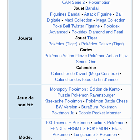
CAN Série 2
•
Pokémotion
Jouet
Bandai
Figurines Bandai
•
Attack Figurine
•
Ball
Digitale
•
Maxi Collection
•
Mega Collection
Poké Ball Twister Figurine
•
Pokédex
Advanced
•
Pokédex Diamond and Pearl
Jouets
Jouet
Tiger
Pokédex (Tiger)
•
Pokédex Deluxe (Tiger)
Cartes
Pokémon Action Flipz
•
Pokémon Action Flipz
Series One
Calendrier
Calendrier de l'avent (Mega Construx)
•
Calendrier des fêtes de fin d'année
Monopoly Pokémon
: Édition de Kanto
•
Puzzle Pokémon Ravensburger
Jeux de
Kisekache Pokémon
•
Pokémon Battle Chess
société
BW Version
•
BuraBura Pokémon
Pokémon Jr.
•
Dobble Pocket Monster
100 Thieves + Pokémon
•
celio × Pokémon
•
FENDI × FRGMT × POKÉMON
•
Fila ×
Pokémon
•
Longchamp × Pokémon
•
Mode,