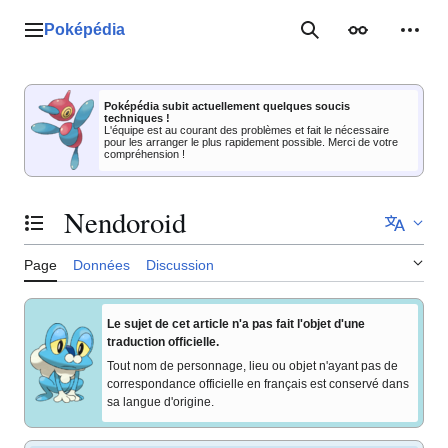
Aller
au
Poképédia
Menu principal
Rechercher
Apparence
Outil
contenu
Poképédia subit actuellement quelques soucis
techniques !
L'équipe est au courant des problèmes et fait le nécessaire
pour les arranger le plus rapidement possible. Merci de votre
compréhension !
Nendoroid
Basculer la table des matières
Page
Données
Discussion
Le sujet de cet article n'a pas fait l'objet d'une
traduction officielle.
Tout nom de personnage, lieu ou objet n'ayant pas de
correspondance officielle en français est conservé dans
sa langue d'origine.