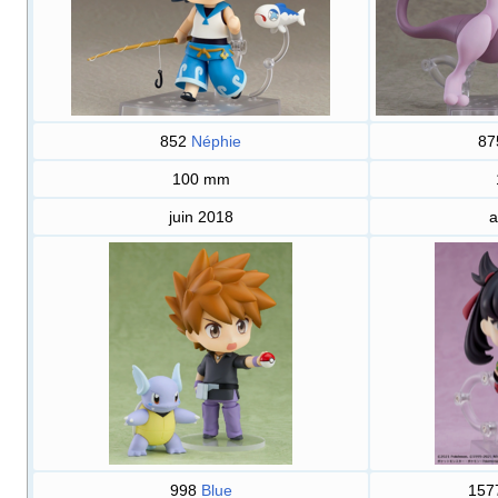
852
Néphie
8
100
mm
juin 2018
a
998
Blue
157