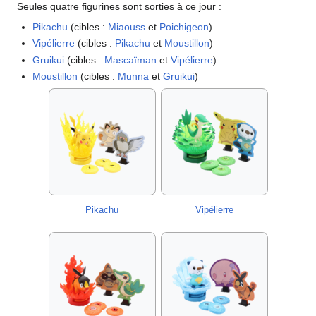
Seules quatre figurines sont sorties à ce jour
:
Pikachu
(cibles
:
Miaouss
et
Poichigeon
)
Vipélierre
(cibles
:
Pikachu
et
Moustillon
)
Gruikui
(cibles
:
Mascaïman
et
Vipélierre
)
Moustillon
(cibles
:
Munna
et
Gruikui
)
Pikachu
Vipélierre