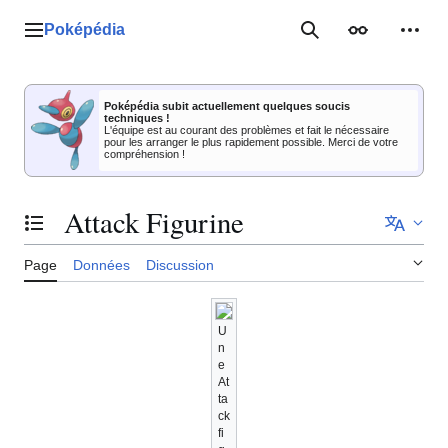
Aller
au
Poképédia
Menu principal
Rechercher
Apparence
Outil
contenu
Poképédia subit actuellement quelques soucis
techniques !
L'équipe est au courant des problèmes et fait le nécessaire
pour les arranger le plus rapidement possible. Merci de votre
compréhension !
Attack Figurine
Basculer la table des matières
Page
Données
Discussion
U
n
e
At
ta
ck
fi