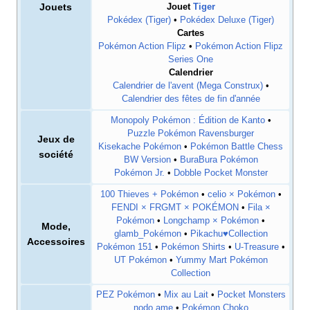
Jouets
Jouet
Tiger
Pokédex (Tiger)
•
Pokédex Deluxe (Tiger)
Cartes
Pokémon Action Flipz
•
Pokémon Action Flipz
Series One
Calendrier
Calendrier de l'avent (Mega Construx)
•
Calendrier des fêtes de fin d'année
Monopoly Pokémon
: Édition de Kanto
•
Puzzle Pokémon Ravensburger
Jeux de
Kisekache Pokémon
•
Pokémon Battle Chess
société
BW Version
•
BuraBura Pokémon
Pokémon Jr.
•
Dobble Pocket Monster
100 Thieves + Pokémon
•
celio × Pokémon
•
FENDI × FRGMT × POKÉMON
•
Fila ×
Pokémon
•
Longchamp × Pokémon
•
Mode,
glamb_Pokémon
•
Pikachu♥Collection
Accessoires
Pokémon 151
•
Pokémon Shirts
•
U-Treasure
•
UT Pokémon
•
Yummy Mart Pokémon
Collection
PEZ Pokémon
•
Mix au Lait
•
Pocket Monsters
nodo ame
•
Pokémon Choko