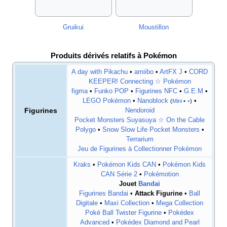
Gruikui
Moustillon
Produits dérivés relatifs à Pokémon
A day with Pikachu
•
amiibo
•
ArtFX J
•
CORD
KEEPER! Connecting ☆ Pokémon
figma
•
Funko POP
•
Figurines NFC
•
G.E.M
•
LEGO Pokémon
•
Nanoblock
•
(
Mini
•
+
)
Figurines
Nendoroid
Pocket Monsters Suyasuya ☆ On the Cable
Polygo
•
Snow Slow Life Pocket Monsters
•
Terrarium
Jeu de Figurines à Collectionner Pokémon
Kraks
•
Pokémon Kids CAN
•
Pokémon Kids
CAN Série 2
•
Pokémotion
Jouet
Bandai
Figurines Bandai
•
Attack Figurine
•
Ball
Digitale
•
Maxi Collection
•
Mega Collection
Poké Ball Twister Figurine
•
Pokédex
Advanced
•
Pokédex Diamond and Pearl