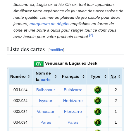
Suicune-ex, Lugia-ex et Ho-Oh-ex, font leur apparition.
Améliorez votre expérience de jeu avec des accessoires de
haute qualité, comme un plateau de jeu pliable pour deux
joueurs,
marqueurs de dégâts
empilables en forme de
cône et une boîte à outils pour ranger tout ce dont vous
[
2
]
avez besoin pour votre prochain combat.
Liste des cartes
[
modifier
]
Venusaur & Lugia ex Deck
Nom de
Numéro
Français
Type
Nb
la
carte
001
Bulbasaur
Bulbizarre
2
/034
002
Ivysaur
Herbizarre
2
/034
003
Venusaur
Florizarre
1
/034
004
Paras
Paras
1
/034