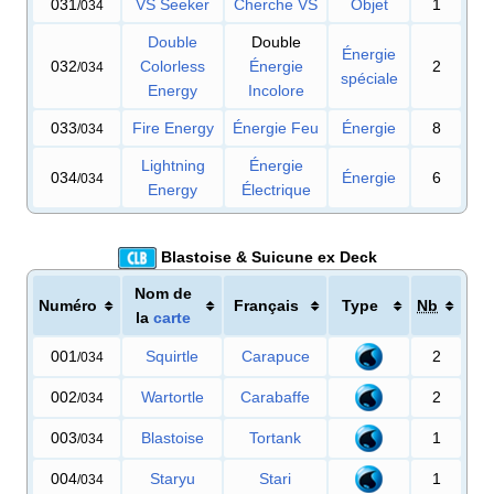
031
VS Seeker
Cherche VS
Objet
1
/034
Double
Double
Énergie
032
Colorless
Énergie
2
/034
spéciale
Energy
Incolore
033
Fire Energy
Énergie Feu
Énergie
8
/034
Lightning
Énergie
034
Énergie
6
/034
Energy
Électrique
Blastoise & Suicune ex Deck
Nom de
Numéro
Français
Type
Nb
la
carte
001
Squirtle
Carapuce
2
/034
002
Wartortle
Carabaffe
2
/034
003
Blastoise
Tortank
1
/034
004
Staryu
Stari
1
/034