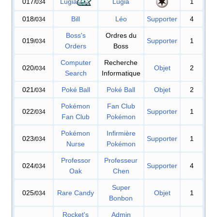
017
Lugia
Lugia
1
/034
018
Bill
Léo
Supporter
4
/034
Boss's
Ordres du
019
Supporter
1
/034
Orders
Boss
Computer
Recherche
020
Objet
2
/034
Search
Informatique
021
Poké Ball
Poké Ball
Objet
2
/034
Pokémon
Fan Club
022
Supporter
1
/034
Fan Club
Pokémon
Pokémon
Infirmière
023
Supporter
1
/034
Nurse
Pokémon
Professor
Professeur
024
Supporter
4
/034
Oak
Chen
Super
025
Rare Candy
Objet
1
/034
Bonbon
Rocket's
Admin