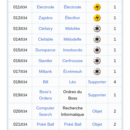
011
Electrode
Électrode
1
/034
012
Zapdos
Électhor
1
/034
013
Clefairy
Mélofée
1
/034
014
Clefable
Mélodelfe
1
/034
015
Dunsparce
Insolourdo
1
/034
016
Stantler
Cerfrousse
1
/034
017
Miltank
Écrémeuh
1
/034
018
Bill
Léo
Supporter
4
/034
Boss's
Ordres du
019
Supporter
1
/034
Orders
Boss
Computer
Recherche
020
Objet
2
/034
Search
Informatique
021
Poké Ball
Poké Ball
Objet
2
/034