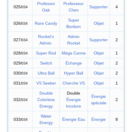
Professor
Professeur
025
Supporter
4
/034
Oak
Chen
Super
026
Rare Candy
Objet
1
/034
Bonbon
Rocket's
Admin
027
Supporter
2
/034
Admin.
Rocket
028
Super Rod
Méga Canne
Objet
1
/034
029
Switch
Échange
Objet
2
/034
030
Ultra Ball
Hyper Ball
Objet
2
/034
031
VS Seeker
Cherche VS
Objet
1
/034
Double
Double
Énergie
032
Colorless
Énergie
2
/034
spéciale
Energy
Incolore
Water
033
Énergie Eau
Énergie
8
/034
Energy