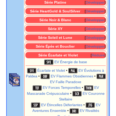
Série Platine
Développer
Série HeartGold & SoulSilver
Développer
Série Noir & Blanc
Développer
Série XY
Développer
Série Soleil et Lune
Développer
Série Épée et Bouclier
Développer
Série Écarlate et Violet
Réduire
EV Énergie de base
Écarlate et Violet
•
EV Évolutions à
Paldea
•
EV Flammes Obsidiennes
•
EV Faille Paradoxe
EV Forces Temporelles
•
EV
Mascarade Crépusculaire
•
EV Couronne
Stellaire
EV Étincelles Déferlantes
•
EV
Aventures Ensemble
•
EV Rivalités