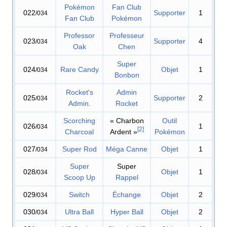
Pokémon
Fan Club
022
Supporter
1
/034
Fan Club
Pokémon
Professor
Professeur
023
Supporter
4
/034
Oak
Chen
Super
024
Rare Candy
Objet
1
/034
Bonbon
Rocket's
Admin
025
Supporter
2
/034
Admin.
Rocket
Scorching
«
Charbon
Outil
026
1
/034
[
2
]
Charcoal
Ardent
»
Pokémon
027
Super Rod
Méga Canne
Objet
1
/034
Super
Super
028
Objet
1
/034
Scoop Up
Rappel
029
Switch
Échange
Objet
2
/034
030
Ultra Ball
Hyper Ball
Objet
2
/034