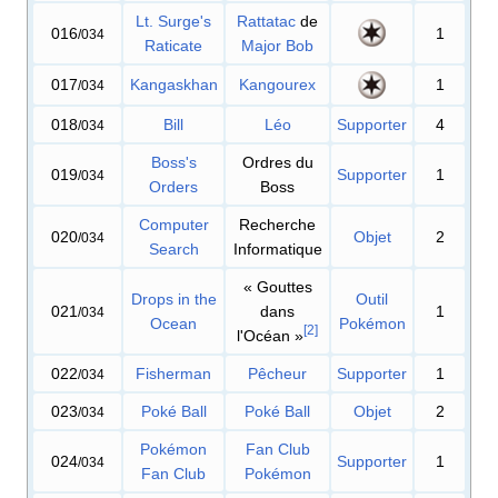
Lt. Surge's
Rattatac
de
016
1
/034
Raticate
Major Bob
017
Kangaskhan
Kangourex
1
/034
018
Bill
Léo
Supporter
4
/034
Boss's
Ordres du
019
Supporter
1
/034
Orders
Boss
Computer
Recherche
020
Objet
2
/034
Search
Informatique
«
Gouttes
Drops in the
Outil
021
dans
1
/034
Ocean
Pokémon
[
2
]
l'Océan
»
022
Fisherman
Pêcheur
Supporter
1
/034
023
Poké Ball
Poké Ball
Objet
2
/034
Pokémon
Fan Club
024
Supporter
1
/034
Fan Club
Pokémon