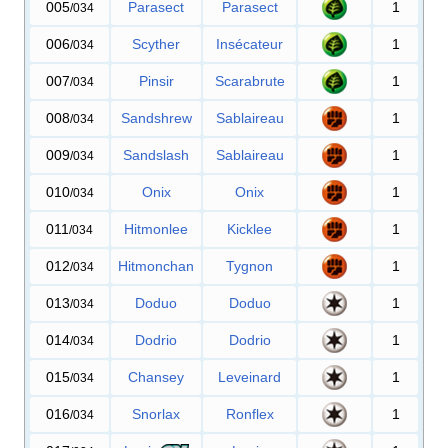
005
Parasect
Parasect
1
/034
006
Scyther
Insécateur
1
/034
007
Pinsir
Scarabrute
1
/034
008
Sandshrew
Sablaireau
1
/034
009
Sandslash
Sablaireau
1
/034
010
Onix
Onix
1
/034
011
Hitmonlee
Kicklee
1
/034
012
Hitmonchan
Tygnon
1
/034
013
Doduo
Doduo
1
/034
014
Dodrio
Dodrio
1
/034
015
Chansey
Leveinard
1
/034
016
Snorlax
Ronflex
1
/034