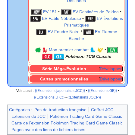
Destinées
EV 151
•
EV Destinées de Paldea
•
EV Fable Nébuleuse
•
EV Évolutions
Prismatiques
EV Foudre Noire
/
EV Flamme
Blanche
Mon premier combat
•
Pokémon TCG Classic
Série Méga-Évolution
Développer
Cartes promotionnelles
Développer
Voir aussi
:
{{Extensions japonaises JCC}}
•
{{Extensions GB}}
•
{{Extensions JFC}}
•
{{Extensions JCCP}}
Catégories
:
Pas de traduction française
Coffret JCC
Extension du JCC
Pokémon Trading Card Game Classic
Carte de l'extension Pokémon Trading Card Game Classic
Pages avec des liens de fichiers brisés