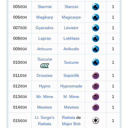
005
Starmie
Staross
1
/034
006
Magikarp
Magicarpe
1
/034
007
Gyarados
Léviator
1
/035
008
Lapras
Lokhlass
1
/034
009
Articuno
Artikodin
1
/034
Suicune
010
Suicune
1
/034
011
Drowzee
Soporifik
1
/034
012
Hypno
Hypnomade
1
/034
013
Mr. Mime
M. Mime
1
/034
014
Mewtwo
Mewtwo
1
/034
Lt. Surge's
Rattata
de
015
1
/034
Rattata
Major Bob