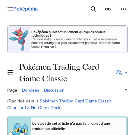
Aller
au
Poképédia
Menu principal
Rechercher
Apparence
Outil
contenu
Poképédia subit actuellement quelques soucis
techniques !
L'équipe est au courant des problèmes et fait le nécessaire
pour les arranger le plus rapidement possible. Merci de votre
compréhension !
Pokémon Trading Card
Basculer la table des matières
Game Classic
Page
Données
Discussion
(Redirigé depuis
Pokémon Trading Card Game Classic
Charizard & Ho-Oh ex Deck
)
Le sujet de cet article n'a pas fait l'objet d'une
traduction officielle.