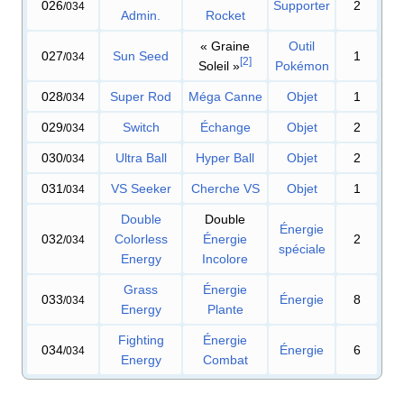
026
Supporter
2
/034
Admin.
Rocket
«
Graine
Outil
027
Sun Seed
1
/034
[
2
]
Soleil
»
Pokémon
028
Super Rod
Méga Canne
Objet
1
/034
029
Switch
Échange
Objet
2
/034
030
Ultra Ball
Hyper Ball
Objet
2
/034
031
VS Seeker
Cherche VS
Objet
1
/034
Double
Double
Énergie
032
Colorless
Énergie
2
/034
spéciale
Energy
Incolore
Grass
Énergie
033
Énergie
8
/034
Energy
Plante
Fighting
Énergie
034
Énergie
6
/034
Energy
Combat