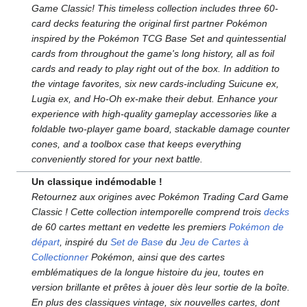
Game Classic! This timeless collection includes three 60-
card decks featuring the original first partner Pokémon
inspired by the Pokémon TCG Base Set and quintessential
cards from throughout the game's long history, all as foil
cards and ready to play right out of the box. In addition to
the vintage favorites, six new cards-including Suicune ex,
Lugia ex, and Ho-Oh ex-make their debut. Enhance your
experience with high-quality gameplay accessories like a
foldable two-player game board, stackable damage counter
cones, and a toolbox case that keeps everything
conveniently stored for your next battle.
Un classique indémodable
!
Retournez aux origines avec Pokémon Trading Card Game
Classic
! Cette collection intemporelle comprend trois
decks
de 60 cartes mettant en vedette les premiers
Pokémon de
départ
, inspiré du
Set de Base
du
Jeu de Cartes à
Collectionner
Pokémon, ainsi que des cartes
emblématiques de la longue histoire du jeu, toutes en
version brillante et prêtes à jouer dès leur sortie de la boîte.
En plus des classiques vintage, six nouvelles cartes, dont