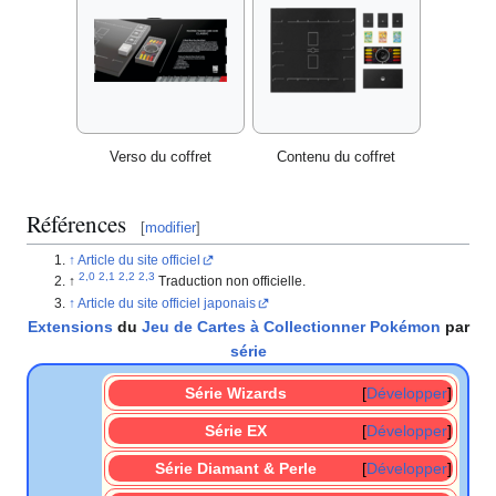
Verso du coffret
Contenu du coffret
Références
[
modifier
]
Article du site officiel
Traduction non officielle.
Article du site officiel japonais
Extensions
du
Jeu de Cartes à Collectionner Pokémon
par
série
Série Wizards
Développer
Série EX
Développer
Série Diamant & Perle
Développer