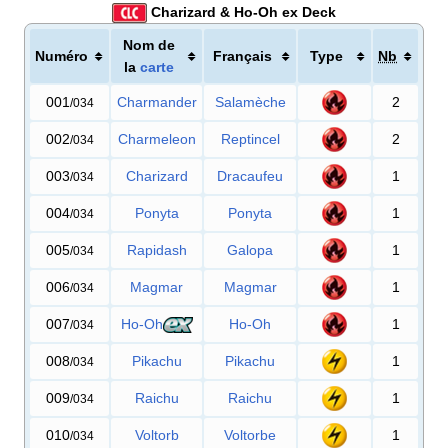
Charizard & Ho-Oh ex Deck
Nom de
Numéro
Français
Type
Nb
la
carte
001
Charmander
Salamèche
2
/034
002
Charmeleon
Reptincel
2
/034
003
Charizard
Dracaufeu
1
/034
004
Ponyta
Ponyta
1
/034
005
Rapidash
Galopa
1
/034
006
Magmar
Magmar
1
/034
007
Ho-Oh
Ho-Oh
1
/034
008
Pikachu
Pikachu
1
/034
009
Raichu
Raichu
1
/034
010
Voltorb
Voltorbe
1
/034