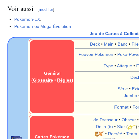
Voir aussi
[
modifier
]
Pokémon-EX
.
Pokémon-ex Méga-Évolution
Jeu de Cartes à Colle
Deck
•
Main
•
Banc
•
Pil
Pouvoir Pokémon
•
Poké-Powe
Type
•
Attaque
•
F
Général
Dec
(
Glossaire
•
Règles
)
Série
•
Ext
Jumbo
Format
•
Fo
de Dresseur
•
Obscur
Delta (δ)
•
Star
(
)
•
Recréé
•
Team 
Cartes Pokémon