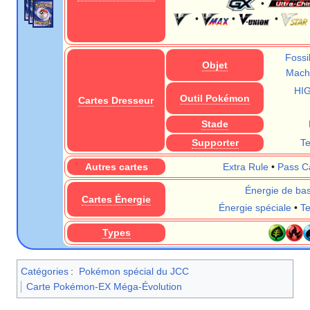
•
•
•
•
Fossi
Objet
Machi
HI
Outil Pokémon
Cartes Dresseur
Stade
Supporter
T
Autres cartes
Extra Rule
•
Pass C
Énergie de ba
Cartes Énergie
Énergie spéciale
•
T
Types
Catégories
:
Pokémon spécial du JCC
Carte Pokémon-EX Méga-Évolution