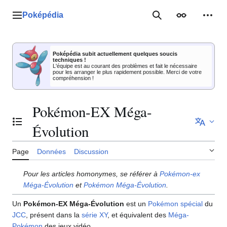
Aller
au
Poképédia
Menu principal
Rechercher
Apparence
Outil
contenu
Poképédia subit actuellement quelques soucis
techniques !
L'équipe est au courant des problèmes et fait le nécessaire
pour les arranger le plus rapidement possible. Merci de votre
compréhension !
Pokémon-EX Méga-
Basculer la table des matières
Évolution
Page
Données
Discussion
Pour les articles homonymes, se référer à
Pokémon-ex
Méga-Évolution
et
Pokémon Méga-Évolution
.
Un
Pokémon-EX Méga-Évolution
est un
Pokémon spécial
du
JCC
, présent dans la
série XY
, et équivalent des
Méga-
Pokémon
des jeux vidéo.