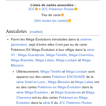
Listes de cartes associées
:
JCC
•
JCC Pokémon Pocket
Pas de carte
[Voir toutes les cartes]
Anecdotes
[
modifier
]
Parmi les Méga-Évolutions introduites dans la
sixième
génération
, sept d'entre elles n'ont pas eu de carte
Pokémon-EX Méga-Évolution à leur effigie dans la
série
XY
:
Méga-Scarabrute
,
Méga-Ténéfix
,
Méga-Charmina
,
Méga-Branette
,
Méga-Latias
,
Méga-Lockpin
et
Méga-
Blizzaroi
.
Ultérieurement,
Méga-Ténéfix
et
Méga-Lockpin
sont
apparus sur des cartes
Pokémon ESCOUADE
de la
série Soleil et Lune
;
Méga-Blizzaroi
et
Méga-Latias
ont
eu des cartes
Pokémon-ex Méga-Évolution
dans la
série Méga-Évolution
; et
Méga-Scarabrute
et
Méga-
Charmina
ont eu des cartes
Pokémon-ex Méga-
Évolution
dans la
série B
du
JCC Pokémon Pocket
.