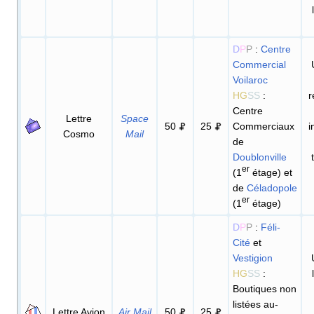
D
P
P
:
Centre
Commercial
Voilaroc
HG
SS
:
r
Centre
Lettre
Space
50
25
Commerciaux
i
Cosmo
Mail
de
Doublonville
er
(1
étage) et
de
Céladopole
er
(1
étage)
D
P
P
:
Féli-
Cité
et
Vestigion
HG
SS
:
Boutiques non
listées au-
Lettre Avion
Air Mail
50
25