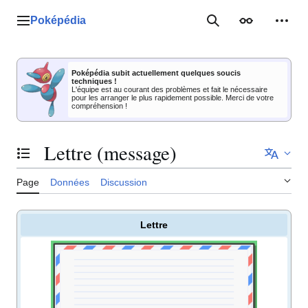
Aller
au
Poképédia
Menu principal
Rechercher
Apparence
Outil
contenu
Poképédia subit actuellement quelques soucis
techniques !
L'équipe est au courant des problèmes et fait le nécessaire
pour les arranger le plus rapidement possible. Merci de votre
compréhension !
Lettre (message)
Basculer la table des matières
Page
Données
Discussion
Lettre