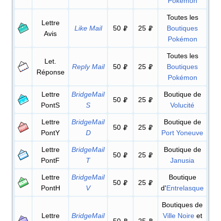
Pokémon
Toutes les
Lettre
Like Mail
50
25
Boutiques
Avis
Pokémon
Toutes les
Let.
Reply Mail
50
25
Boutiques
Réponse
Pokémon
Lettre
BridgeMail
Boutique de
50
25
PontS
S
Volucité
Lettre
BridgeMail
Boutique de
50
25
PontY
D
Port Yoneuve
Lettre
BridgeMail
Boutique de
50
25
PontF
T
Janusia
Lettre
BridgeMail
Boutique
50
25
PontH
V
d'
Entrelasque
Boutiques de
Lettre
BridgeMail
Ville Noire
et
50
25