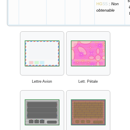
s
HG
SS
:
Non
obtenable
Lettre Avion
Lett. Pétale