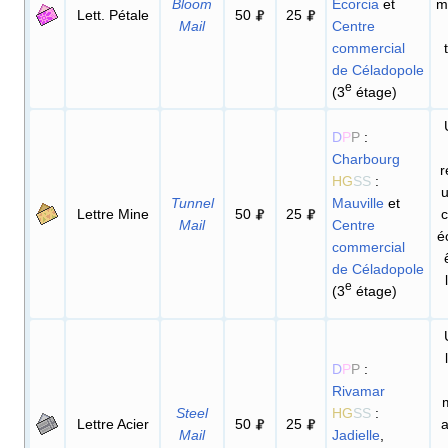
Bloom
Écorcia
et
mo
Lett. Pétale
50
25
Mail
Centre
commercial
de Céladopole
e
(3
étage)
D
P
P
:
Charbourg
r
HG
SS
:
Tunnel
Mauville
et
Lettre Mine
50
25
c
Mail
Centre
é
commercial
de Céladopole
e
(3
étage)
D
P
P
:
Rivamar
Steel
HG
SS
:
Lettre Acier
50
25
a
Mail
Jadielle
,