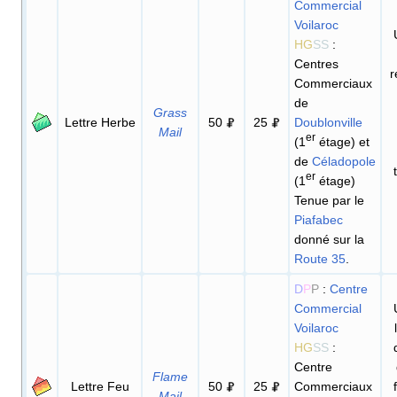
Commercial
Voilaroc
HG
SS
:
Centres
r
Commerciaux
de
Grass
Lettre Herbe
50
25
Doublonville
Mail
er
(1
étage) et
de
Céladopole
er
(1
étage)
Tenue par le
Piafabec
donné sur la
Route 35
.
D
P
P
:
Centre
Commercial
Voilaroc
HG
SS
:
Centre
Flame
Lettre Feu
50
25
Commerciaux
Mail