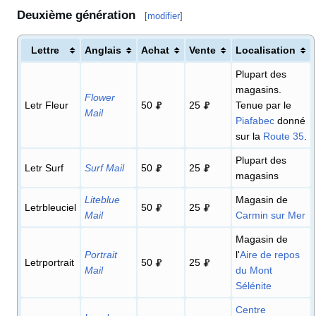
Deuxième génération
[
modifier
]
Lettre
Anglais
Achat
Vente
Localisation
Plupart des
magasins.
Flower
Letr Fleur
50
25
Tenue par le
Mail
Piafabec
donné
sur la
Route 35
.
Plupart des
Letr Surf
Surf Mail
50
25
magasins
Liteblue
Magasin de
Letrbleuciel
50
25
Mail
Carmin sur Mer
Magasin de
Portrait
l'
Aire de repos
Letrportrait
50
25
Mail
du Mont
Sélénite
Centre