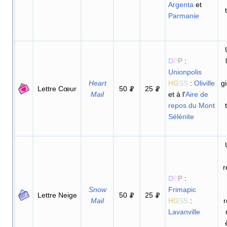
Argenta
et
Parmanie
D
P
P
:
Unionpolis
Heart
HG
SS
:
Oliville
g
Lettre Cœur
50
25
Mail
et à l'
Aire de
repos du Mont
Sélénite
r
D
P
P
:
Snow
Frimapic
Lettre Neige
50
25
Mail
HG
SS
:
r
Lavanville