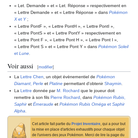
«
Let. Demande
» et «
Let. Réponse
» respectivement en
«
Lettre Demande
» et «
Lettre Réponse
» dans
Pokémon
X
et
Y
;
«
Lettre PontF
», «
Lettre PontH
», «
Lettre PontI
»,
«
Lettre PontS
» et «
Lettre PontY
» respectivement en
«
Lettre Pont F
», «
Lettre Pont H
», «
Lettre Pont I
»,
«
Lettre Pont S
» et «
Lettre Pont Y
» dans
Pokémon Soleil
et
Lune
.
Voir aussi
[
modifier
]
La
Lettre Chen
, un objet évènementiel de
Pokémon
Diamant
,
Perle
et
Platine
permettant d'obtenir
Shaymin
.
La
Lettre
donnée par
M. Rochard
que le joueur doit
remettre à son fils
Pierre Rochard
, dans
Pokémon Rubis
,
Saphir
et
Émeraude
et
Pokémon Rubis Oméga
et
Saphir
Alpha
.
Cet article fait partie du
Projet Inventaire
, qui a pour but
la mise en place d'articles exhaustifs pour chaque objet
de l'univers des jeux Pokémon. Merci de lire la page du