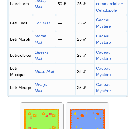
Lovely
Letrcharm.
50
25
commercial de
Mail
Céladopole
Cadeau
Letr Évoli
Eon Mail
—
25
Mystère
Morph
Cadeau
Letr Morph
—
25
Mail
Mystère
Bluesky
Cadeau
Letrcielbleu
—
25
Mail
Mystère
Letr
Cadeau
Music Mail
—
25
Musique
Mystère
Mirage
Cadeau
Letr Mirage
—
25
Mail
Mystère