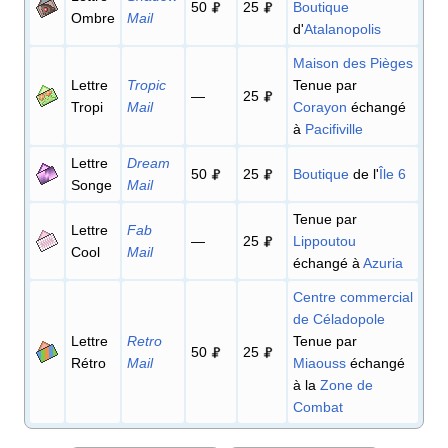
50
25
Boutique
Ombre
Mail
d'
Atalanopolis
Maison des Pièges
Lettre
Tropic
Tenue par
—
25
Tropi
Mail
Corayon
échangé
à
Pacifiville
Lettre
Dream
50
25
Boutique
de l'
Île 6
Songe
Mail
Tenue par
Lettre
Fab
—
25
Lippoutou
Cool
Mail
échangé à
Azuria
Centre commercial
de Céladopole
Lettre
Retro
Tenue par
50
25
Rétro
Mail
Miaouss
échangé
à la
Zone de
Combat