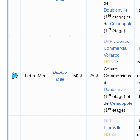
de
Doublonville
er
(1
étage) et
de
Céladopole
er
(1
étage)
D
P
P
:
Centre
Commercial
Voilaroc
HG
SS
:
r
Centre
Bubble
Lettre Mer
50
25
Commerciaux
m
Mail
de
Doublonville
er
(1
étage) et
de
Céladopole
er
(1
étage)
D
P
P
:
Floraville
HG
SS
:
d