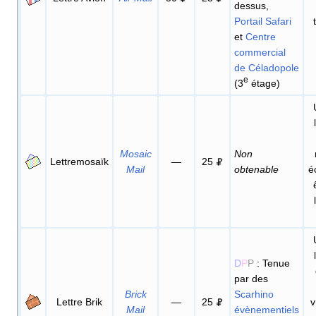
dessus,
Portail Safari
et
Centre
commercial
de Céladopole
e
(3
étage)
Mosaic
Non
Lettremosaïk
—
25
Mail
obtenable
é
D
P
P
: Tenue
par des
Brick
Scarhino
Lettre Brik
—
25
v
Mail
évènementiels