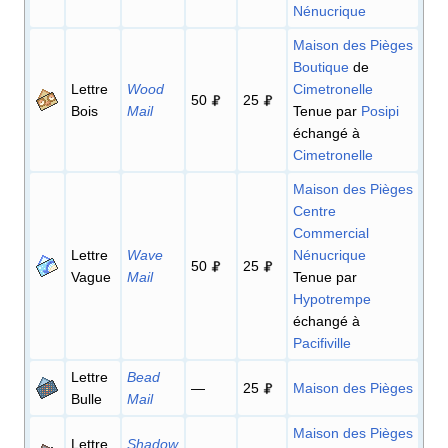
Nénucrique
Maison des Pièges
Boutique
de
Lettre
Wood
Cimetronelle
50
25
Bois
Mail
Tenue par
Posipi
échangé à
Cimetronelle
Maison des Pièges
Centre
Commercial
Lettre
Wave
Nénucrique
50
25
Vague
Mail
Tenue par
Hypotrempe
échangé à
Pacifiville
Lettre
Bead
—
25
Maison des Pièges
Bulle
Mail
Maison des Pièges
Lettre
Shadow