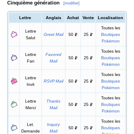
Cinquième génération
[
modifier
]
Lettre
Anglais
Achat
Vente
Localisation
Toutes les
Lettre
Greet Mail
50
25
Boutiques
Salut
Pokémon
Toutes les
Lettre
Favored
50
25
Boutiques
Fan
Mail
Pokémon
Toutes les
Lettre
RSVP Mail
50
25
Boutiques
Invit
Pokémon
Toutes les
Lettre
Thanks
50
25
Boutiques
Merci
Mail
Pokémon
Toutes les
Let.
Inquiry
50
25
Boutiques
Demande
Mail