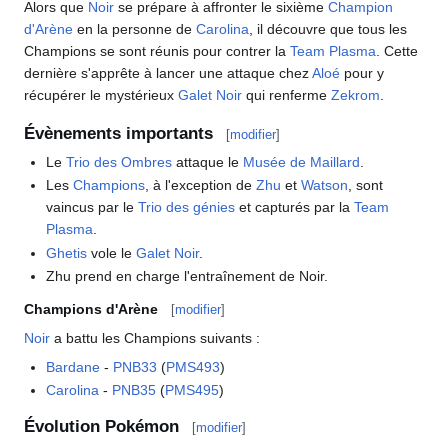
Alors que
Noir
se prépare à affronter le sixième
Champion
d'Arène
en la personne de
Carolina
, il découvre que tous les
Champions se sont réunis pour contrer la
Team Plasma
. Cette
dernière s'apprête à lancer une attaque chez
Aloé
pour y
récupérer le mystérieux
Galet Noir
qui renferme
Zekrom
.
Évènements importants
[
modifier
]
Le
Trio des Ombres
attaque le
Musée de Maillard
.
Les
Champions
, à l'exception de
Zhu
et
Watson
, sont
vaincus par le
Trio des génies
et capturés par la
Team
Plasma
.
Ghetis
vole le
Galet Noir
.
Zhu prend en charge l'entraînement de Noir.
Champions d'Arène
[
modifier
]
Noir
a battu les Champions suivants
:
Bardane
-
PNB33
(
PMS493
)
Carolina
-
PNB35
(
PMS495
)
Évolution Pokémon
[
modifier
]