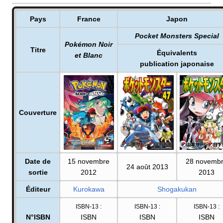
Pays
France
Japon
Pocket Monsters Special
Pokémon Noir
Titre
Équivalents
et Blanc
publication japonaise
Couverture
Date de
15 novembre
28 novemb
24 août 2013
sortie
2012
2013
Éditeur
Kurokawa
Shogakukan
ISBN-13
:
ISBN-13
:
ISBN-13
:
N°ISBN
ISBN
ISBN
ISBN