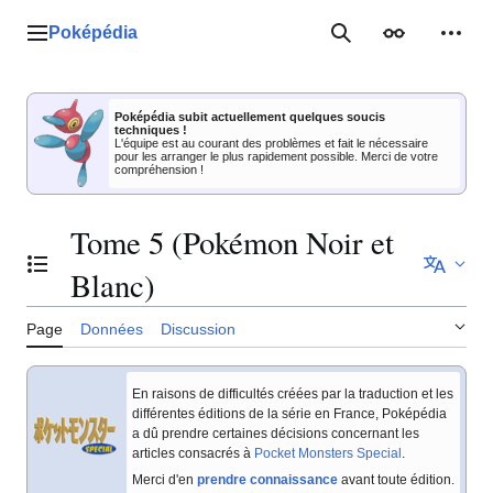
Aller
au
Poképédia
Menu principal
Rechercher
Apparence
Outil
contenu
Poképédia subit actuellement quelques soucis
techniques !
L'équipe est au courant des problèmes et fait le nécessaire
pour les arranger le plus rapidement possible. Merci de votre
compréhension !
Tome 5 (Pokémon Noir et
Basculer la table des matières
Blanc)
Page
Données
Discussion
En raisons de difficultés créées par la traduction et les
différentes éditions de la série en France, Poképédia
a dû prendre certaines décisions concernant les
articles consacrés à
Pocket Monsters Special
.
Merci d'en
prendre connaissance
avant toute édition.