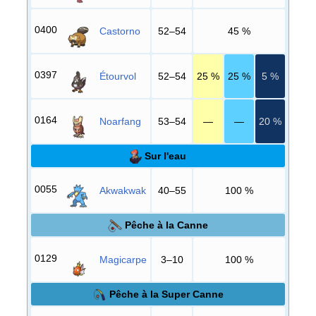
0400
Castorno
52–54
45
%
0397
Étourvol
52–54
25
%
25
%
5
%
0164
Noarfang
53–54
—
—
20
%
Sur l'eau
0055
Akwakwak
40–55
100
%
Pêche à la Canne
0129
Magicarpe
3–10
100
%
Pêche à la Super Canne