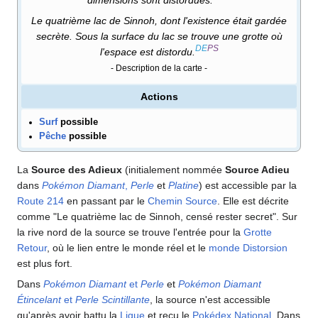
Le quatrième lac de Sinnoh, dont l'existence était gardée
secrète. Sous la surface du lac se trouve une grotte où
DE
PS
l'espace est distordu.
- Description de la carte -
Actions
Surf
possible
Pêche
possible
La
Source des Adieux
(initialement nommée
Source Adieu
dans
Pokémon Diamant
,
Perle
et
Platine
) est accessible par la
Route 214
en passant par le
Chemin Source
. Elle est décrite
comme "Le quatrième lac de Sinnoh, censé rester secret". Sur
la rive nord de la source se trouve l'entrée pour la
Grotte
Retour
, où le lien entre le monde réel et le
monde Distorsion
est plus fort.
Dans
Pokémon Diamant
et
Perle
et
Pokémon Diamant
Étincelant
et
Perle Scintillante
, la source n'est accessible
qu'après avoir battu la
Ligue
et reçu le
Pokédex National
. Dans