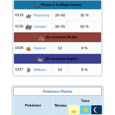
Pêche à la Méga Canne
0119
Poissoroy
20–50
35
%
0130
Léviator
30–55
65
%
En insérant
Rubis
0338
Solaroc
52
8
%
En insérant
Saphir
0337
Séléroc
52
8
%
Pokémon Platine
Taux
Pokémon
Niveau