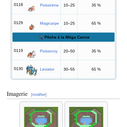
0118
Poissirène
10–25
35
%
0129
Magicarpe
10–25
65
%
Pêche à la Méga Canne
0119
Poissoroy
20–50
35
%
0130
Léviator
30–55
65
%
Imagerie
[
modifier
]