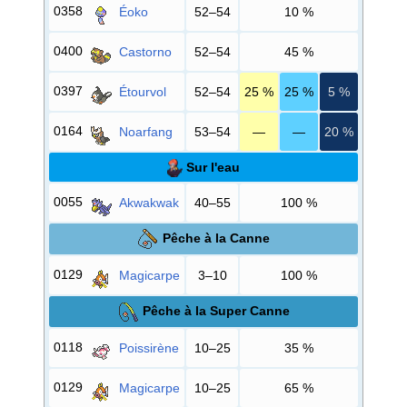
0358
Éoko
52–54
10
%
0400
Castorno
52–54
45
%
0397
Étourvol
52–54
25
%
25
%
5
%
0164
Noarfang
53–54
—
—
20
%
Sur l'eau
0055
Akwakwak
40–55
100
%
Pêche à la Canne
0129
Magicarpe
3–10
100
%
Pêche à la Super Canne
0118
Poissirène
10–25
35
%
0129
Magicarpe
10–25
65
%