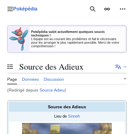
Aller
au
Poképédia
Menu principal
Rechercher
Apparence
Outil
contenu
Poképédia subit actuellement quelques soucis
techniques !
L'équipe est au courant des problèmes et fait le nécessaire
pour les arranger le plus rapidement possible. Merci de votre
compréhension !
Source des Adieux
Basculer la table des matières
Page
Données
Discussion
(Redirigé depuis
Source Adieu
)
Source des Adieux
Lieu de
Sinnoh