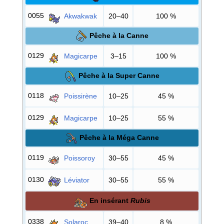
0055
Akwakwak
20–40
100
%
Pêche à la Canne
0129
Magicarpe
3–15
100
%
Pêche à la Super Canne
0118
Poissirène
10–25
45
%
0129
Magicarpe
10–25
55
%
Pêche à la Méga Canne
0119
Poissoroy
30–55
45
%
0130
Léviator
30–55
55
%
En insérant
Rubis
0338
Solaroc
39–40
8
%