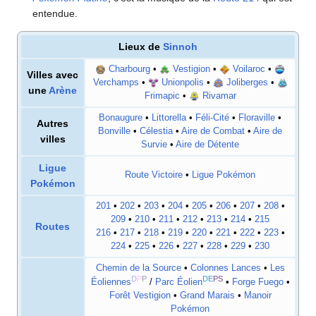
entendue.
Lieux de
Sinnoh
Charbourg
•
Vestigion
•
Voilaroc
•
Villes avec
Verchamps
•
Unionpolis
•
Joliberges
•
une
Arène
Frimapic
•
Rivamar
Bonaugure
•
Littorella
•
Féli-Cité
•
Floraville
•
Autres
Bonville
•
Célestia
•
Aire de Combat
•
Aire de
villes
Survie
•
Aire de Détente
Ligue
Route Victoire
•
Ligue Pokémon
Pokémon
201
•
202
•
203
•
204
•
205
•
206
•
207
•
208
•
209
•
210
•
211
•
212
•
213
•
214
•
215
Routes
216
•
217
•
218
•
219
•
220
•
221
•
222
•
223
•
224
•
225
•
226
•
227
•
228
•
229
•
230
Chemin de la Source
•
Colonnes Lances
•
Les
D
P
P
DE
PS
Éoliennes
/
Parc Éolien
•
Forge Fuego
•
Forêt Vestigion
•
Grand Marais
•
Manoir
Pokémon