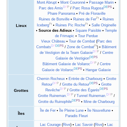
Mont Abrupt
•
Mont Couronné
•
Passage Marin
•
D
P
P
DE
PS
Parc des Amis
/
Parc Rosa Rugosa
•
Phare Panorama
•
Pré de Floraville
Pt
Ruines de Bonville
•
Ruines de Fer
•
Ruines
Pt
Pt
Iceberg
•
Ruines Pic Roche
•
Salle Originelle
Lieux
•
Source des Adieux
•
Square Paisible
•
Temple
de Frimapic
•
Tour Perdue
Vieux Château
•
Tour de Combat
(
Parc des
D
P
DE
PS
Pt
Combats
/
Zone de Combat
) •
Bâtiment
D
P
P
de Vestigion de la Team Galaxie
/
Centre
DE
PS
Galaxie de Vestigion
D
P
P
Bâtiment Galaxie de Voilaroc
/
Centre
DE
PS
Galaxie de Voilaroc
•
Hangar Galaxie
Chemin Rocheux
•
Entrée de Charbourg
•
Grotte
D
P
P
DE
PS
Retour
/
Grotte du Retour
•
Grotte
D
P
P
DE
PS
Grottes
Revêche
/
Grotte des Égarés
D
P
P
D
P
P
Grotte Ruineman.
/
Tunnel Ruineman.
/
DE
PS
Grotte du Ruinophile
•
Mine de Charbourg
Île de Fer
•
Île Pleine Lune
•
Île Nouvellune
•
Îles
Paradis Fleuri
Lac Courage
(
Rive
) •
Lac Savoir
(
Rive
) •
Lac