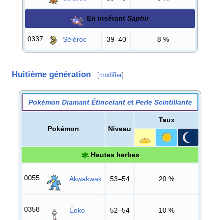
En insérant
Saphir
0337
Séléroc
39–40
8
%
Huitième génération
[
modifier
]
Pokémon Diamant Étincelant
et
Perle Scintillante
Taux
Pokémon
Niveau
Hautes herbes
0055
Akwakwak
53–54
20
%
0358
Éoko
52–54
10
%