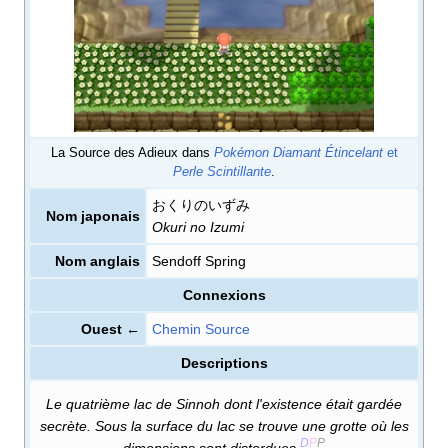
La Source des Adieux dans
Pokémon Diamant Étincelant
et
Perle Scintillante
.
おくりのいずみ
Nom japonais
Okuri no Izumi
Nom anglais
Sendoff Spring
Connexions
Ouest ←
Chemin Source
Descriptions
Le quatrième lac de Sinnoh dont l'existence était gardée
secrète. Sous la surface du lac se trouve une grotte où les
D
P
P
dimensions sont distordues.