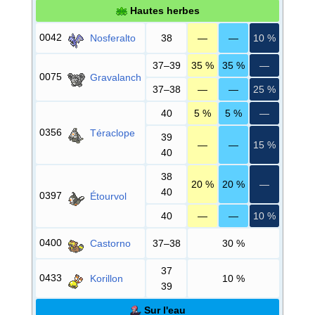
Hautes herbes
0042
Nosferalto
38
—
—
10
%
37–39
35
%
35
%
—
0075
Gravalanch
37–38
—
—
25
%
40
5
%
5
%
—
0356
Téraclope
39
—
—
15
%
40
38
20
%
20
%
—
40
0397
Étourvol
40
—
—
10
%
0400
Castorno
37–38
30
%
37
0433
Korillon
10
%
39
Sur l'eau