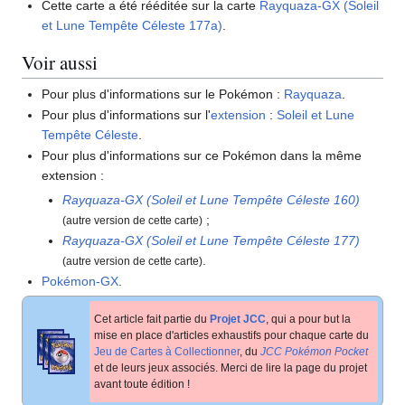
Cette carte a été rééditée sur la carte
Rayquaza-GX (Soleil
et Lune Tempête Céleste 177a)
.
Voir aussi
Pour plus d'informations sur le Pokémon
:
Rayquaza
.
Pour plus d'informations sur l'
extension
:
Soleil et Lune
Tempête Céleste
.
Pour plus d'informations sur ce Pokémon dans la même
extension
:
Rayquaza-GX (Soleil et Lune Tempête Céleste 160)
;
(autre version de cette carte)
Rayquaza-GX (Soleil et Lune Tempête Céleste 177)
.
(autre version de cette carte)
Pokémon-GX
.
Cet article fait partie du
Projet JCC
, qui a pour but la
mise en place d'articles exhaustifs pour chaque carte du
Jeu de Cartes à Collectionner
, du
JCC Pokémon Pocket
et de leurs jeux associés. Merci de lire la page du projet
avant toute édition
!