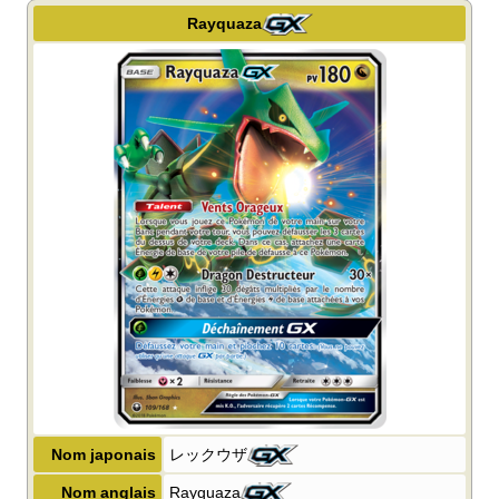
Rayquaza
Nom japonais
レックウザ
Nom anglais
Rayquaza