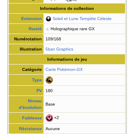
Informations de collection
Extension
Soleil et Lune Tempête Céleste
Rareté
Holographique rare GX
Numérotation
109/168
Illustration
5ban Graphics
Informations de jeu
Catégorie
Carte Pokémon
-
GX
Type
PV
180
Niveau
Base
d'évolution
×2
Faiblesse
Résistance
Aucune