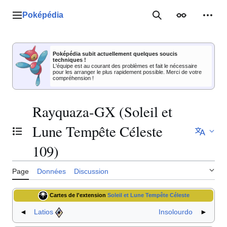
Aller
au
Poképédia
Menu principal
Rechercher
Apparence
Outil
contenu
Poképédia subit actuellement quelques soucis
techniques !
L'équipe est au courant des problèmes et fait le nécessaire
pour les arranger le plus rapidement possible. Merci de votre
compréhension !
Rayquaza-GX (Soleil et
Lune Tempête Céleste
Basculer la table des matières
109)
Page
Données
Discussion
Cartes de l'extension
Soleil et Lune Tempête Céleste
◄
Latios
Insolourdo
►