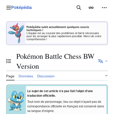
Aller
au
Poképédia
Menu principal
Rechercher
Apparence
Outil
contenu
Poképédia subit actuellement quelques soucis
techniques !
L'équipe est au courant des problèmes et fait le nécessaire
pour les arranger le plus rapidement possible. Merci de votre
compréhension !
Pokémon Battle Chess BW
Basculer la table des matières
Version
Page
Données
Discussion
Le sujet de cet article n'a pas fait l'objet d'une
traduction officielle.
Tout nom de personnage, lieu ou objet n'ayant pas de
correspondance officielle en français est conservé dans
sa langue d'origine.