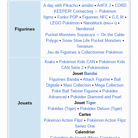
A day with Pikachu
•
amiibo
•
ArtFX J
•
CORD
KEEPER! Connecting ☆ Pokémon
figma
•
Funko POP
•
Figurines NFC
•
G.E.M
•
LEGO Pokémon
•
Nanoblock
•
(
Mini
•
+
)
Figurines
Nendoroid
Pocket Monsters Suyasuya ☆ On the Cable
Polygo
•
Snow Slow Life Pocket Monsters
•
Terrarium
Jeu de Figurines à Collectionner Pokémon
Kraks
•
Pokémon Kids CAN
•
Pokémon Kids
CAN Série 2
•
Pokémotion
Jouet
Bandai
Figurines Bandai
•
Attack Figurine
•
Ball
Digitale
•
Maxi Collection
•
Mega Collection
Poké Ball Twister Figurine
•
Pokédex
Advanced
•
Pokédex Diamond and Pearl
Jouets
Jouet
Tiger
Pokédex (Tiger)
•
Pokédex Deluxe (Tiger)
Cartes
Pokémon Action Flipz
•
Pokémon Action Flipz
Series One
Calendrier