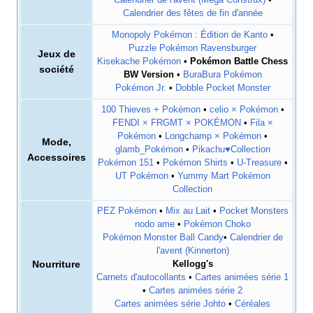
Calendrier de l'avent (Mega Construx)
•
Calendrier des fêtes de fin d'année
Monopoly Pokémon
: Édition de Kanto
•
Puzzle Pokémon Ravensburger
Jeux de
Kisekache Pokémon
•
Pokémon Battle Chess
société
BW Version
•
BuraBura Pokémon
Pokémon Jr.
•
Dobble Pocket Monster
100 Thieves + Pokémon
•
celio × Pokémon
•
FENDI × FRGMT × POKÉMON
•
Fila ×
Pokémon
•
Longchamp × Pokémon
•
Mode,
glamb_Pokémon
•
Pikachu♥Collection
Accessoires
Pokémon 151
•
Pokémon Shirts
•
U-Treasure
•
UT Pokémon
•
Yummy Mart Pokémon
Collection
PEZ Pokémon
•
Mix au Lait
•
Pocket Monsters
nodo ame
•
Pokémon Choko
Pokémon Monster Ball Candy
•
Calendrier de
l'avent (Kinnerton)
Nourriture
Kellogg's
Carnets d'autocollants
•
Cartes animées série 1
•
Cartes animées série 2
Cartes animées série Johto
•
Céréales