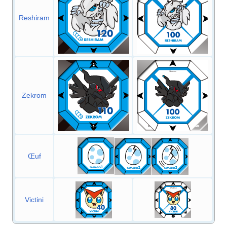
Reshiram
Zekrom
Œuf
Victini