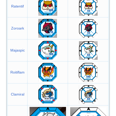
Ratentif
Zoroark
Majaspic
Roitiflam
Clamiral