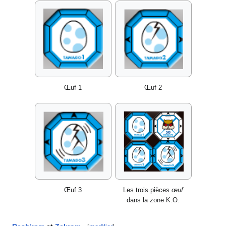
Œuf 1
Œuf 2
Œuf 3
Les trois pièces
œuf
dans la zone K.O.