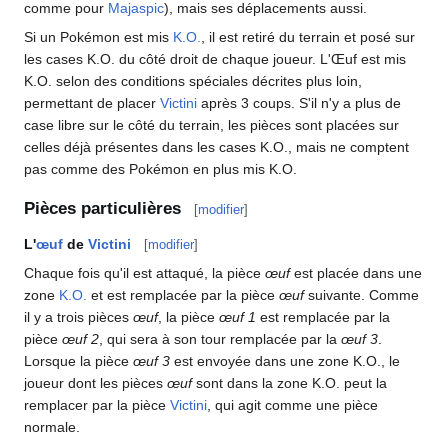
comme pour
Majaspic
), mais ses déplacements aussi.
Si un Pokémon est mis
K.O.
, il est retiré du terrain et posé sur
les cases K.O. du côté droit de chaque joueur. L'Œuf est mis
K.O. selon des conditions spéciales décrites plus loin,
permettant de placer
Victini
après 3 coups. S'il n'y a plus de
case libre sur le côté du terrain, les pièces sont placées sur
celles déjà présentes dans les cases K.O., mais ne comptent
pas comme des Pokémon en plus mis K.O.
Pièces particulières
[
modifier
]
L'
œuf
de
Victini
[
modifier
]
Chaque fois qu'il est attaqué, la pièce
œuf
est placée dans une
zone
K.O.
et est remplacée par la pièce
œuf
suivante. Comme
il y a trois pièces
œuf
, la pièce
œuf 1
est remplacée par la
pièce
œuf 2
, qui sera à son tour remplacée par la
œuf 3
.
Lorsque la pièce
œuf 3
est envoyée dans une zone K.O., le
joueur dont les pièces
œuf
sont dans la zone K.O. peut la
remplacer par la pièce
Victini
, qui agit comme une pièce
normale.