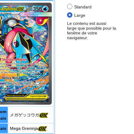
Standard
Large
Le contenu est aussi
large que possible pour la
fenêtre de votre
navigateur.
Nom
メガゲッコウガ
ais
ais
Mega Greninja