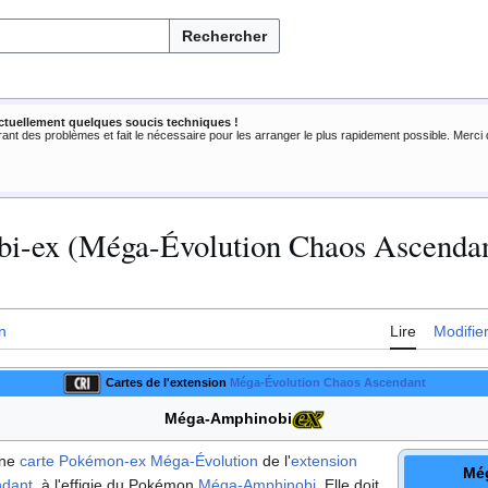
Rechercher
ctuellement quelques soucis techniques !
rant des problèmes et fait le nécessaire pour les arranger le plus rapidement possible. Merc
i-ex (Méga-Évolution Chaos Ascenda
n
Lire
Modifie
Cartes de l'extension
Méga-Évolution Chaos Ascendant
Méga-Amphinobi
une
carte Pokémon
-ex
Méga-Évolution
de l'
extension
Mé
ndant
, à l'effigie du Pokémon
Méga-Amphinobi
. Elle doit