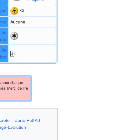
×2
sse
nce
Aucune
 de
aite
 de
ion
fs pour chaque
iés. Merci de lire
crète
Carte Full Art
ga-Évolution