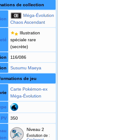
mations de collection
Méga-Évolution
ion
Chaos Ascendant
Illustration
eté
spéciale rare
(secrète)
ion
116/086
tion
Susumu Maeya
formations de jeu
Carte Pokémon
-ex
rie
Méga-Évolution
ype
PV
350
Niveau 2
eau
Évolution de
:
ion
Croâporal