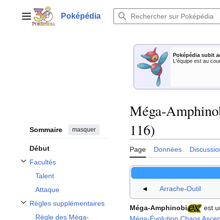
Aller
au
Poképédia
Menu principal
contenu
Poképédia subit a
L'équipe est au cou
Méga-Amphinob
116)
Sommaire
masquer
Début
Page
Données
Discussio
Facultés
Afficher / masquer la sous-section Facultés
Talent
◄
Arrache-Outil
Attaque
Règles supplémentaires
Méga-Amphinobi
est 
Afficher / masquer la sous-section Règles supplémentaires
Règle des Méga-
Méga-Évolution Chaos Asce