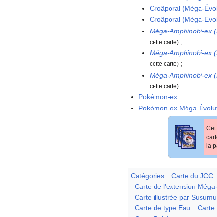
Croâporal (Méga-Évol
Croâporal (Méga-Évol
Méga-Amphinobi-ex (
;
cette carte)
Méga-Amphinobi-ex (
;
cette carte)
Méga-Amphinobi-ex (
.
cette carte)
Pokémon-ex
.
Pokémon-ex Méga-Évolut
Cet 
car
la p
Catégories
:
Carte du JCC
Carte de l'extension Méga
Carte illustrée par Susum
Carte de type Eau
Carte 