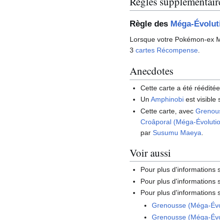
Règles supplémentair
Règle des
Méga-Évolut
Lorsque votre Pokémon-ex M
3
cartes Récompense
.
Anecdotes
Cette carte a été rééditée
Un
Amphinobi
est visible s
Cette carte, avec
Grenous
Croâporal (Méga-Évoluti
par
Susumu Maeya
.
Voir aussi
Pour plus d'informations
Pour plus d'informations s
Pour plus d'informations s
Grenousse (Méga-Évo
Grenousse (Méga-Évo