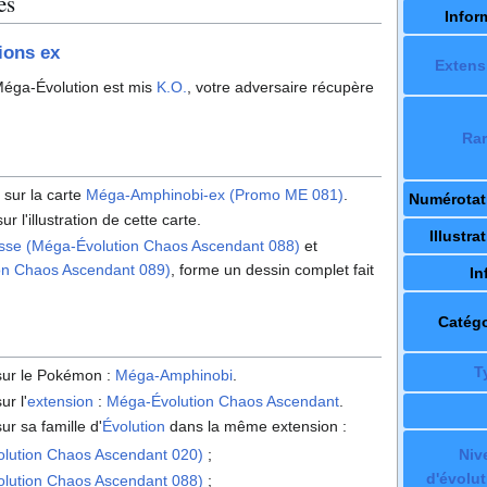
es
Infor
ions ex
Extens
éga-Évolution est mis
K.O.
, votre adversaire récupère
Rar
 sur la carte
Méga-Amphinobi-ex (Promo ME 081)
.
Numérotat
ur l'illustration de cette carte.
Illustra
se (Méga-Évolution Chaos Ascendant 088)
et
on Chaos Ascendant 089)
, forme un dessin complet fait
In
Catégo
T
 sur le Pokémon
:
Méga-Amphinobi
.
ur l'
extension
:
Méga-Évolution Chaos Ascendant
.
ur sa famille d'
Évolution
dans la même extension
:
Niv
lution Chaos Ascendant 020)
;
d'évolut
lution Chaos Ascendant 088)
;