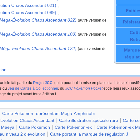
ution Chaos Ascendant 021)
;
Faible
ution Chaos Ascendant 089)
;
Méga-Évolution Chaos Ascendant 022)
(autre version de
Résista
Coût
Méga-Évolution Chaos Ascendant 100)
(autre version de
Retr
Méga-Évolution Chaos Ascendant 122)
(autre version de
Marque
régulat
ion
.
article fait partie du
Projet JCC
, qui a pour but la mise en place d'articles exhausti
te du
Jeu de Cartes à Collectionner
, du
JCC Pokémon Pocket
et de leurs jeux assoc
age du projet avant toute édition
!
Carte Pokémon représentant Méga-Amphinobi
-Évolution Chaos Ascendant
Carte illustration spéciale rare
Carte se
u Maeya
Carte Pokémon
Carte Pokémon-ex
Carte Pokémon-ex Mé
au niveau 2 d'évolution
Carte portant la marque de régulation J