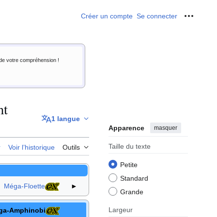
Créer un compte
Se connecter
Outils p
i de votre compréhension !
nt
1 langue
Apparence
masquer
Taille du texte
r
Voir l’historique
Outils
Petite
Standard
Méga-Floette
►
Grande
Largeur
ga-Amphinobi