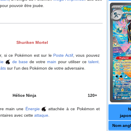
pour pouvoir être jouée.
Shuriken Mortel
ur, si ce Pokémon est sur le
Poste Actif
, vous pouvez
ie
de base
de votre
main
pour utiliser ce
talent
.
âts
sur l'un des Pokémon de votre adversaire.
Hélice Ninja
120+
tre main une
Énergie
attachée à ce Pokémon et
entaires avec cette
attaque
.
japon
Nom angl