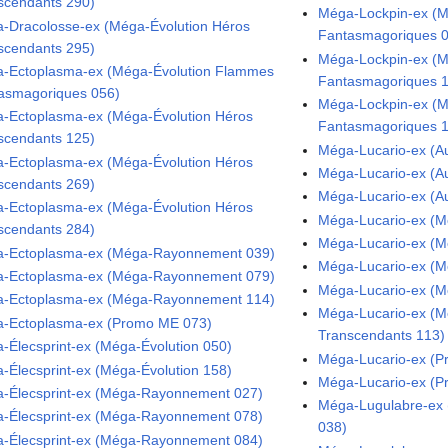
scendants 290)
Méga-Lockpin-ex (
-Dracolosse-ex (Méga-Évolution Héros
Fantasmagoriques 
scendants 295)
Méga-Lockpin-ex (
-Ectoplasma-ex (Méga-Évolution Flammes
Fantasmagoriques 
asmagoriques 056)
Méga-Lockpin-ex (
-Ectoplasma-ex (Méga-Évolution Héros
Fantasmagoriques 
scendants 125)
Méga-Lucario-ex (Au
-Ectoplasma-ex (Méga-Évolution Héros
Méga-Lucario-ex (Au
scendants 269)
Méga-Lucario-ex (Au
-Ectoplasma-ex (Méga-Évolution Héros
Méga-Lucario-ex (M
scendants 284)
Méga-Lucario-ex (M
-Ectoplasma-ex (Méga-Rayonnement 039)
Méga-Lucario-ex (M
-Ectoplasma-ex (Méga-Rayonnement 079)
Méga-Lucario-ex (M
-Ectoplasma-ex (Méga-Rayonnement 114)
Méga-Lucario-ex (M
-Ectoplasma-ex (Promo ME 073)
Transcendants 113)
-Élecsprint-ex (Méga-Évolution 050)
Méga-Lucario-ex (
-Élecsprint-ex (Méga-Évolution 158)
Méga-Lucario-ex (
-Élecsprint-ex (Méga-Rayonnement 027)
Méga-Lugulabre-ex (
-Élecsprint-ex (Méga-Rayonnement 078)
038)
-Élecsprint-ex (Méga-Rayonnement 084)