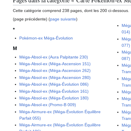
Cette catégorie comprend 238 pages, dont les 200 ci-dessous.
(page précédente) (
page suivante
)
Méga
*
014)
Pokémon-ex Méga-Évolution
Méga
077)
M
Méga
Méga-Absol-ex (Aura Palpitante 230)
087)
Méga-Absol-ex (Méga-Ascension 151)
Méga
Méga-Absol-ex (Méga-Ascension 262)
Tran
Méga-Absol-ex (Méga-Ascension 280)
Méga
Méga-Absol-ex (Méga-Évolution 086)
Tran
Méga-Absol-ex (Méga-Évolution 161)
Méga
Méga-Absol-ex (Méga-Évolution 180)
Méga
Méga-Absol-ex (Promo-B 009)
Tran
Méga-Airmure-ex (Méga-Évolution Équilibre
Méga
Parfait 055)
Tran
Méga-Airmure-ex (Méga-Évolution Équilibre
Méga