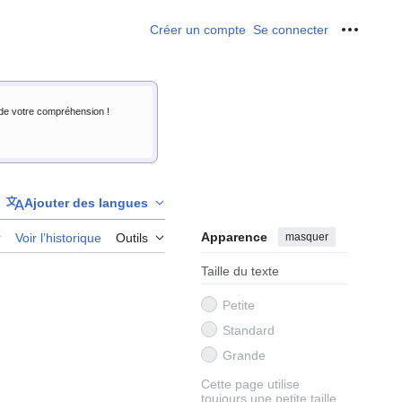
Créer un compte
Se connecter
Outils p
i de votre compréhension !
Ajouter des langues
Apparence
masquer
r
Voir l’historique
Outils
Taille du texte
Petite
Standard
Grande
Cette page utilise
toujours une petite taille