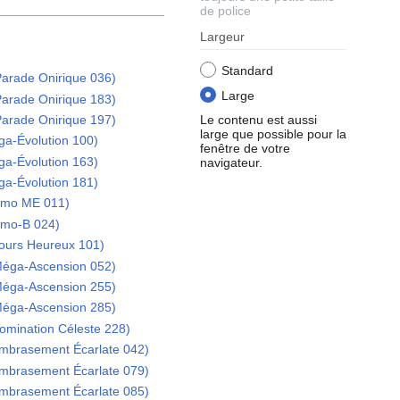
de police
Largeur
Standard
arade Onirique 036)
Large
arade Onirique 183)
Le contenu est aussi
arade Onirique 197)
large que possible pour la
ga-Évolution 100)
fenêtre de votre
ga-Évolution 163)
navigateur.
ga-Évolution 181)
omo ME 011)
omo-B 024)
Jours Heureux 101)
Méga-Ascension 052)
Méga-Ascension 255)
Méga-Ascension 285)
omination Céleste 228)
mbrasement Écarlate 042)
mbrasement Écarlate 079)
mbrasement Écarlate 085)