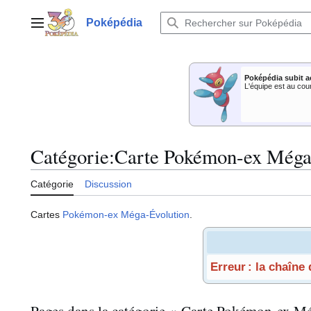
Aller
au
Poképédia
Menu principal
contenu
Poképédia subit a
L'équipe est au cou
Catégorie
:
Carte Pokémon-ex Méga
Catégorie
Discussion
Cartes
Pokémon-ex Méga-Évolution
.
Erreur : la chaîne
Pages dans la catégorie « Carte Pokémon-ex M