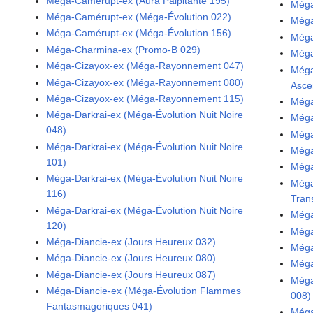
Méga-Camérupt-ex (Aura Palpitante 195)
Méga
Méga-Camérupt-ex (Méga-Évolution 022)
Méga
Méga-Camérupt-ex (Méga-Évolution 156)
Méga
Méga-Charmina-ex (Promo-B 029)
Méga
Méga-Cizayox-ex (Méga-Rayonnement 047)
Méga
Méga-Cizayox-ex (Méga-Rayonnement 080)
Asce
Méga-Cizayox-ex (Méga-Rayonnement 115)
Méga
Méga-Darkrai-ex (Méga-Évolution Nuit Noire
Méga
048)
Méga
Méga-Darkrai-ex (Méga-Évolution Nuit Noire
Méga
101)
Méga
Méga-Darkrai-ex (Méga-Évolution Nuit Noire
Méga
116)
Tran
Méga-Darkrai-ex (Méga-Évolution Nuit Noire
Méga
120)
Méga
Méga-Diancie-ex (Jours Heureux 032)
Méga
Méga-Diancie-ex (Jours Heureux 080)
Méga
Méga-Diancie-ex (Jours Heureux 087)
Méga
Méga-Diancie-ex (Méga-Évolution Flammes
008)
Fantasmagoriques 041)
Méga