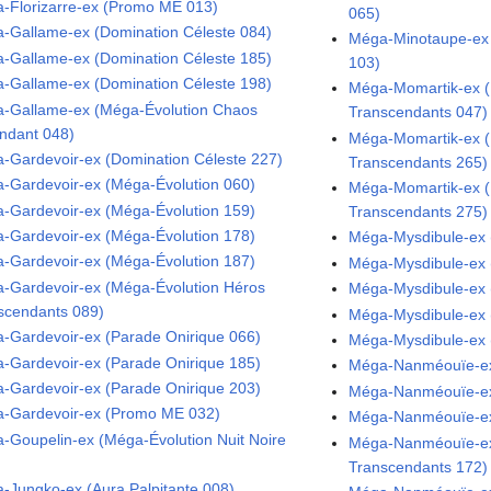
-Florizarre-ex (Promo ME 013)
065)
-Gallame-ex (Domination Céleste 084)
Méga-Minotaupe-ex 
-Gallame-ex (Domination Céleste 185)
103)
-Gallame-ex (Domination Céleste 198)
Méga-Momartik-ex (
-Gallame-ex (Méga-Évolution Chaos
Transcendants 047)
ndant 048)
Méga-Momartik-ex (
-Gardevoir-ex (Domination Céleste 227)
Transcendants 265)
-Gardevoir-ex (Méga-Évolution 060)
Méga-Momartik-ex (
-Gardevoir-ex (Méga-Évolution 159)
Transcendants 275)
-Gardevoir-ex (Méga-Évolution 178)
Méga-Mysdibule-ex 
-Gardevoir-ex (Méga-Évolution 187)
Méga-Mysdibule-ex 
-Gardevoir-ex (Méga-Évolution Héros
Méga-Mysdibule-ex 
scendants 089)
Méga-Mysdibule-ex 
-Gardevoir-ex (Parade Onirique 066)
Méga-Mysdibule-ex 
-Gardevoir-ex (Parade Onirique 185)
Méga-Nanméouïe-ex 
-Gardevoir-ex (Parade Onirique 203)
Méga-Nanméouïe-ex 
-Gardevoir-ex (Promo ME 032)
Méga-Nanméouïe-ex 
-Goupelin-ex (Méga-Évolution Nuit Noire
Méga-Nanméouïe-ex
Transcendants 172)
-Jungko-ex (Aura Palpitante 008)