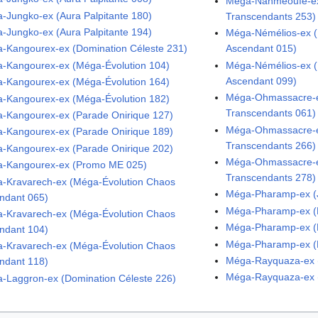
Méga-Nanméouïe-ex
-Jungko-ex (Aura Palpitante 180)
Transcendants 253)
-Jungko-ex (Aura Palpitante 194)
Méga-Némélios-ex (
-Kangourex-ex (Domination Céleste 231)
Ascendant 015)
-Kangourex-ex (Méga-Évolution 104)
Méga-Némélios-ex (
Ascendant 099)
-Kangourex-ex (Méga-Évolution 164)
Méga-Ohmassacre-e
-Kangourex-ex (Méga-Évolution 182)
Transcendants 061)
-Kangourex-ex (Parade Onirique 127)
Méga-Ohmassacre-e
-Kangourex-ex (Parade Onirique 189)
Transcendants 266)
-Kangourex-ex (Parade Onirique 202)
Méga-Ohmassacre-e
-Kangourex-ex (Promo ME 025)
Transcendants 278)
-Kravarech-ex (Méga-Évolution Chaos
Méga-Pharamp-ex (
ndant 065)
Méga-Pharamp-ex (
-Kravarech-ex (Méga-Évolution Chaos
Méga-Pharamp-ex (
ndant 104)
Méga-Pharamp-ex (
-Kravarech-ex (Méga-Évolution Chaos
Méga-Rayquaza-ex (
ndant 118)
Méga-Rayquaza-ex (
-Laggron-ex (Domination Céleste 226)