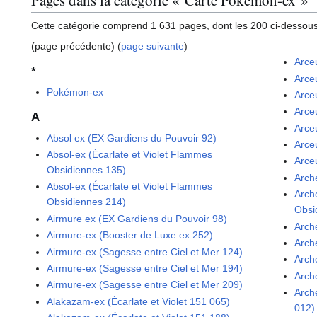
Cette catégorie comprend 1 631 pages, dont les 200 ci-dessous
(page précédente) (
page suivante
)
Arce
*
Arce
Pokémon-ex
Arce
Arce
A
Arce
Absol ex (EX Gardiens du Pouvoir 92)
Arce
Absol-ex (Écarlate et Violet Flammes
Arce
Obsidiennes 135)
Arch
Absol-ex (Écarlate et Violet Flammes
Arch
Obsidiennes 214)
Obsi
Airmure ex (EX Gardiens du Pouvoir 98)
Arch
Airmure-ex (Booster de Luxe ex 252)
Arch
Airmure-ex (Sagesse entre Ciel et Mer 124)
Arch
Airmure-ex (Sagesse entre Ciel et Mer 194)
Arch
Airmure-ex (Sagesse entre Ciel et Mer 209)
Arch
Alakazam-ex (Écarlate et Violet 151 065)
012)