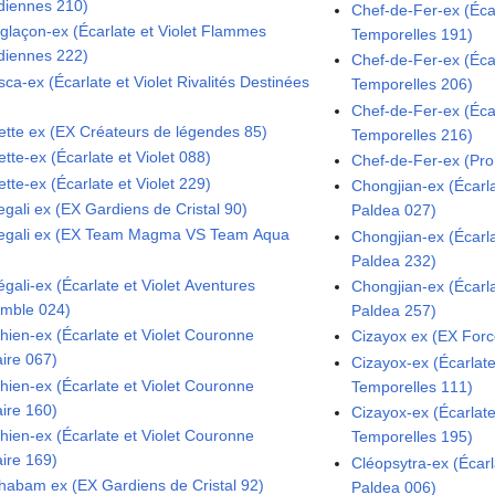
diennes 210)
Chef-de-Fer-ex (Écar
glaçon-ex (Écarlate et Violet Flammes
Temporelles 191)
diennes 222)
Chef-de-Fer-ex (Écar
ca-ex (Écarlate et Violet Rivalités Destinées
Temporelles 206)
Chef-de-Fer-ex (Écar
ette ex (EX Créateurs de légendes 85)
Temporelles 216)
tte-ex (Écarlate et Violet 088)
Chef-de-Fer-ex (Pr
tte-ex (Écarlate et Violet 229)
Chongjian-ex (Écarla
egali ex (EX Gardiens de Cristal 90)
Paldea 027)
egali ex (EX Team Magma VS Team Aqua
Chongjian-ex (Écarla
Paldea 232)
gali-ex (Écarlate et Violet Aventures
Chongjian-ex (Écarla
mble 024)
Paldea 257)
chien-ex (Écarlate et Violet Couronne
Cizayox ex (EX For
aire 067)
Cizayox-ex (Écarlate
chien-ex (Écarlate et Violet Couronne
Temporelles 111)
aire 160)
Cizayox-ex (Écarlate
chien-ex (Écarlate et Violet Couronne
Temporelles 195)
aire 169)
Cléopsytra-ex (Écarl
habam ex (EX Gardiens de Cristal 92)
Paldea 006)