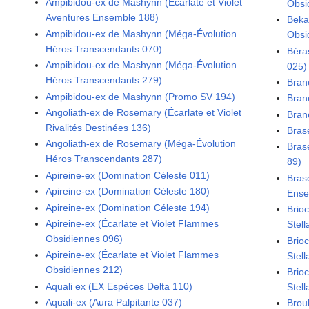
Ampibidou-ex de Mashynn (Écarlate et Violet
Obsi
Aventures Ensemble 188)
Beka
Ampibidou-ex de Mashynn (Méga-Évolution
Obsi
Héros Transcendants 070)
Béras
Ampibidou-ex de Mashynn (Méga-Évolution
025)
Héros Transcendants 279)
Bran
Ampibidou-ex de Mashynn (Promo SV 194)
Brane
Angoliath-ex de Rosemary (Écarlate et Violet
Brane
Rivalités Destinées 136)
Bras
Angoliath-ex de Rosemary (Méga-Évolution
Bras
Héros Transcendants 287)
89)
Apireine-ex (Domination Céleste 011)
Brasé
Apireine-ex (Domination Céleste 180)
Ense
Apireine-ex (Domination Céleste 194)
Brio
Apireine-ex (Écarlate et Violet Flammes
Stell
Obsidiennes 096)
Brio
Apireine-ex (Écarlate et Violet Flammes
Stell
Obsidiennes 212)
Brio
Aquali ex (EX Espèces Delta 110)
Stell
Aquali-ex (Aura Palpitante 037)
Brou