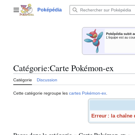
Aller
au
Poképédia
Menu principal
contenu
Poképédia subit a
L'équipe est au cou
Catégorie
:
Carte Pokémon-ex
Catégorie
Discussion
Cette catégorie regroupe les
cartes Pokémon-ex
.
Erreur : la chaîne
Pages dans la catégorie « Carte Pokémon-ex »