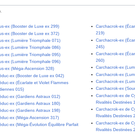
.
us-ex (Booster de Luxe ex 299)
Carchacrok-ex (Écarl
219)
us-ex (Booster de Luxe ex 372)
Carchacrok-ex (Écarl
us-ex (Lumière Triomphale 071)
245)
us-ex (Lumière Triomphale 086)
Carchacrok-ex (Écarl
us-ex (Lumière Triomphale 095)
260)
us-ex (Lumière Triomphale 096)
Carchacrok-ex (Lum
us-ex (Méga-Ascension 328)
Carchacrok-ex (Lum
éduc-ex (Booster de Luxe ex 042)
Carchacrok-ex (Lum
éduc-ex (Écarlate et Violet Flammes
Carchacrok-ex (Sou
diennes 015)
Carchacrok-ex de Cyn
éduc-ex (Gardiens Astraux 012)
Rivalités Destinées 
éduc-ex (Gardiens Astraux 180)
Carchacrok-ex de Cyn
éduc-ex (Gardiens Astraux 198)
Rivalités Destinées 
éduc-ex (Méga-Ascension 317)
Carchacrok-ex de Cyn
éduc-ex (Méga-Évolution Équilibre Parfait
Rivalités Destinées 