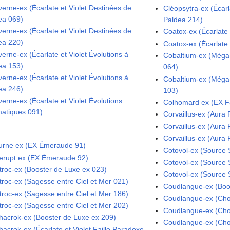
verne-ex (Écarlate et Violet Destinées de
Cléopsytra-ex (Écarl
ea 069)
Paldea 214)
verne-ex (Écarlate et Violet Destinées de
Coatox-ex (Écarlate 
ea 220)
Coatox-ex (Écarlate 
erne-ex (Écarlate et Violet Évolutions à
Cobaltium-ex (Méga
ea 153)
064)
erne-ex (Écarlate et Violet Évolutions à
Cobaltium-ex (Méga
ea 246)
103)
erne-ex (Écarlate et Violet Évolutions
Colhomard ex (EX F
matiques 091)
Corvaillus-ex (Aura 
Corvaillus-ex (Aura 
Corvaillus-ex (Aura 
urne ex (EX Émeraude 91)
Cotovol-ex (Source 
rupt ex (EX Émeraude 92)
Cotovol-ex (Source 
troc-ex (Booster de Luxe ex 023)
Cotovol-ex (Source 
troc-ex (Sagesse entre Ciel et Mer 021)
Coudlangue-ex (Boo
troc-ex (Sagesse entre Ciel et Mer 186)
Coudlangue-ex (Cho
troc-ex (Sagesse entre Ciel et Mer 202)
Coudlangue-ex (Cho
hacrok-ex (Booster de Luxe ex 209)
Coudlangue-ex (Cho
hacrok-ex (Écarlate et Violet Faille Paradoxe