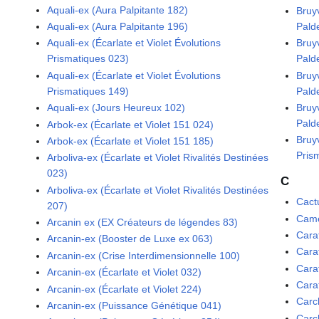
Aquali-ex (Aura Palpitante 182)
Bruy
Pald
Aquali-ex (Aura Palpitante 196)
Bruy
Aquali-ex (Écarlate et Violet Évolutions
Pald
Prismatiques 023)
Bruyv
Aquali-ex (Écarlate et Violet Évolutions
Pald
Prismatiques 149)
Bruyv
Aquali-ex (Jours Heureux 102)
Pald
Arbok-ex (Écarlate et Violet 151 024)
Bruyv
Arbok-ex (Écarlate et Violet 151 185)
Pris
Arboliva-ex (Écarlate et Violet Rivalités Destinées
023)
C
Arboliva-ex (Écarlate et Violet Rivalités Destinées
Cact
207)
Came
Arcanin ex (EX Créateurs de légendes 83)
Cara
Arcanin-ex (Booster de Luxe ex 063)
Cara
Arcanin-ex (Crise Interdimensionnelle 100)
Cara
Arcanin-ex (Écarlate et Violet 032)
Cara
Arcanin-ex (Écarlate et Violet 224)
Carc
Arcanin-ex (Puissance Génétique 041)
Carc