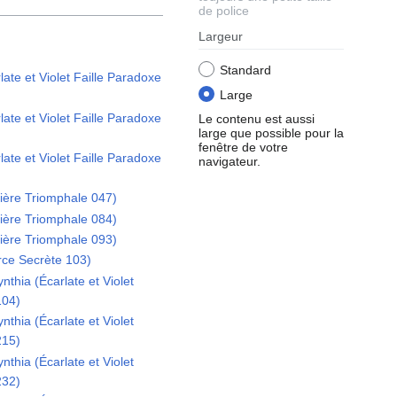
de police
Largeur
Standard
ate et Violet Faille Paradoxe
Large
ate et Violet Faille Paradoxe
Le contenu est aussi
large que possible pour la
fenêtre de votre
ate et Violet Faille Paradoxe
navigateur.
ière Triomphale 047)
ière Triomphale 084)
ière Triomphale 093)
rce Secrète 103)
thia (Écarlate et Violet
104)
thia (Écarlate et Violet
215)
thia (Écarlate et Violet
232)