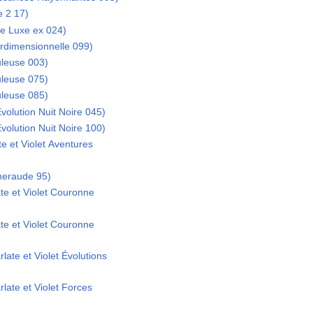
e 2 17)
de Luxe ex 024)
erdimensionnelle 099)
uleuse 003)
uleuse 075)
uleuse 085)
olution Nuit Noire 045)
olution Nuit Noire 100)
te et Violet Aventures
meraude 95)
te et Violet Couronne
te et Violet Couronne
late et Violet Évolutions
late et Violet Forces