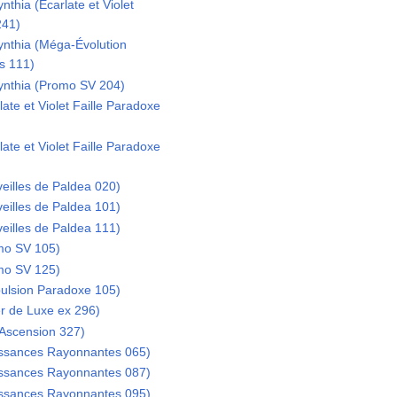
thia (Écarlate et Violet
241)
ynthia (Méga-Évolution
s 111)
ynthia (Promo SV 204)
te et Violet Faille Paradoxe
te et Violet Faille Paradoxe
illes de Paldea 020)
illes de Paldea 101)
illes de Paldea 111)
mo SV 105)
mo SV 125)
ulsion Paradoxe 105)
r de Luxe ex 296)
Ascension 327)
issances Rayonnantes 065)
issances Rayonnantes 087)
issances Rayonnantes 095)