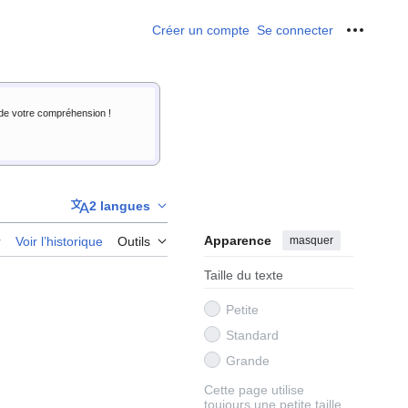
Créer un compte
Se connecter
Outils p
i de votre compréhension !
2 langues
Apparence
masquer
r
Voir l’historique
Outils
Taille du texte
Petite
Standard
Grande
Cette page utilise
toujours une petite taille