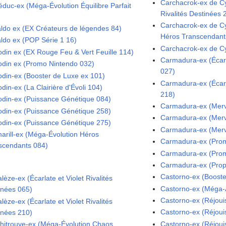
Carchacrok-ex de Cyn
éduc-ex (Méga-Évolution Équilibre Parfait
Rivalités Destinées 
Carchacrok-ex de C
ldo ex (EX Créateurs de légendes 84)
Héros Transcendant
ldo ex (POP Série 1 16)
Carchacrok-ex de C
kodin ex (EX Rouge Feu & Vert Feuille 114)
Carmadura-ex (Écarla
kodin ex (Promo Nintendo 032)
027)
kodin-ex (Booster de Luxe ex 101)
Carmadura-ex (Écarla
odin-ex (La Clairière d'Évoli 104)
218)
kodin-ex (Puissance Génétique 084)
Carmadura-ex (Merve
kodin-ex (Puissance Génétique 258)
Carmadura-ex (Merve
kodin-ex (Puissance Génétique 275)
Carmadura-ex (Merve
arill-ex (Méga-Évolution Héros
Carmadura-ex (Pro
scendants 084)
Carmadura-ex (Pro
Carmadura-ex (Prop
Castorno-ex (Booste
lèze-ex (Écarlate et Violet Rivalités
Castorno-ex (Méga-
inées 065)
Castorno-ex (Réjou
lèze-ex (Écarlate et Violet Rivalités
Castorno-ex (Réjou
inées 210)
Castorno-ex (Réjou
hitrouye-ex (Méga-Évolution Chaos