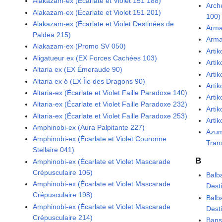
Alakazam-ex (Écarlate et Violet 151 188)
Arch
Alakazam-ex (Écarlate et Violet 151 201)
100)
Alakazam-ex (Écarlate et Violet Destinées de
Arma
Paldea 215)
Arma
Alakazam-ex (Promo SV 050)
Arti
Aligatueur ex (EX Forces Cachées 103)
Arti
Altaria ex (EX Émeraude 90)
Arti
Altaria ex δ (EX Île des Dragons 90)
Artik
Altaria-ex (Écarlate et Violet Faille Paradoxe 140)
Arti
Altaria-ex (Écarlate et Violet Faille Paradoxe 232)
Arti
Altaria-ex (Écarlate et Violet Faille Paradoxe 253)
Arti
Amphinobi-ex (Aura Palpitante 227)
Azum
Amphinobi-ex (Écarlate et Violet Couronne
Tran
Stellaire 041)
B
Amphinobi-ex (Écarlate et Violet Mascarade
Crépusculaire 106)
Balba
Amphinobi-ex (Écarlate et Violet Mascarade
Dest
Crépusculaire 198)
Balba
Amphinobi-ex (Écarlate et Violet Mascarade
Dest
Crépusculaire 214)
Bans