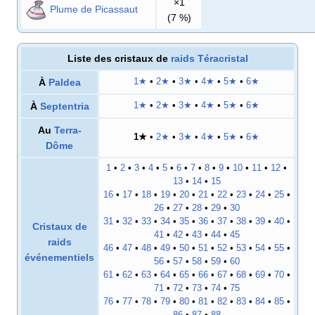
×1
Plume de Picassaut
(7
%)
Liste des cristaux de
raids Téracristal
À
Paldea
1★
•
2★
•
3★
•
4★
•
5★
•
6★
À
Septentria
1★
•
2★
•
3★
•
4★
•
5★
•
6★
Au
Terra-
1★
•
2★
•
3★
•
4★
•
5★
•
6★
Dôme
1
•
2
•
3
•
4
•
5
•
6
•
7
•
8
•
9
•
10
•
11
•
12
•
13
•
14
•
15
16
•
17
•
18
•
19
•
20
•
21
•
22
•
23
•
24
•
25
•
26
•
27
•
28
•
29
•
30
31
•
32
•
33
•
34
•
35
•
36
•
37
•
38
•
39
•
40
•
Cristaux de
41
•
42
•
43
•
44
•
45
raids
46
•
47
•
48
•
49
•
50
•
51
•
52
•
53
•
54
•
55
•
événementiels
56
•
57
•
58
•
59
•
60
61
•
62
•
63
•
64
•
65
•
66
•
67
•
68
•
69
•
70
•
71
•
72
•
73
•
74
•
75
76
•
77
•
78
•
79
•
80
•
81
•
82
•
83
•
84
•
85
•