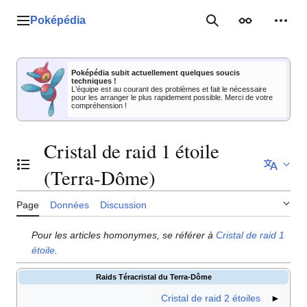
Aller
au
Poképédia
Menu principal
Rechercher
Apparence
Outil
contenu
Poképédia subit actuellement quelques soucis
techniques !
L'équipe est au courant des problèmes et fait le nécessaire
pour les arranger le plus rapidement possible. Merci de votre
compréhension !
Cristal de raid 1 étoile
Basculer la table des matières
(Terra-Dôme)
Page
Données
Discussion
Pour les articles homonymes, se référer à
Cristal de raid 1
étoile
.
Raids Téracristal du Terra-Dôme
Cristal de raid 2 étoiles
►