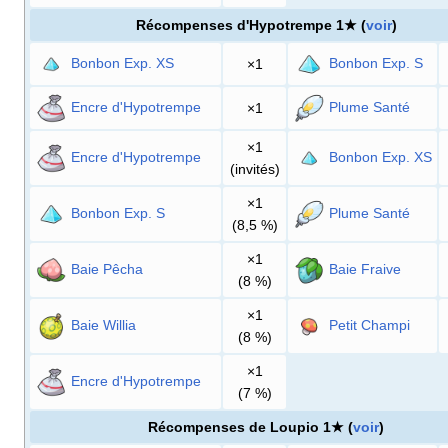
Récompenses d'Hypotrempe 1★ (
voir
)
Bonbon Exp. XS
Bonbon Exp. S
×1
Encre d'Hypotrempe
Plume Santé
×1
×1
Encre d'Hypotrempe
Bonbon Exp. XS
(invités)
×1
Bonbon Exp. S
Plume Santé
(8,5
%)
×1
Baie Pêcha
Baie Fraive
(8
%)
×1
Baie Willia
Petit Champi
(8
%)
×1
Encre d'Hypotrempe
(7
%)
Récompenses de Loupio 1★ (
voir
)