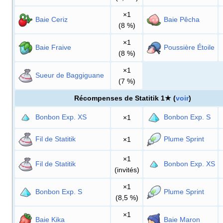
×1
Baie Ceriz
Baie Pêcha
(8
%)
×1
Baie Fraive
Poussière Étoile
(8
%)
×1
Sueur de Baggiguane
(7
%)
Récompenses de Statitik 1★ (
voir
)
Bonbon Exp. XS
Bonbon Exp. S
×1
Fil de Statitik
Plume Sprint
×1
×1
Fil de Statitik
Bonbon Exp. XS
(invités)
×1
Bonbon Exp. S
Plume Sprint
(8,5
%)
×1
Baie Kika
Baie Maron