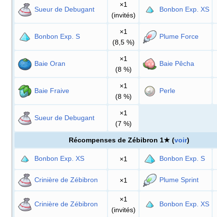
×1
Sueur de Debugant
Bonbon Exp. XS
(invités)
×1
Bonbon Exp. S
Plume Force
(8,5
%)
×1
Baie Oran
Baie Pêcha
(8
%)
×1
Baie Fraive
Perle
(8
%)
×1
Sueur de Debugant
(7
%)
Récompenses de Zébibron 1★ (
voir
)
Bonbon Exp. XS
Bonbon Exp. S
×1
Crinière de Zébibron
Plume Sprint
×1
×1
Crinière de Zébibron
Bonbon Exp. XS
(invités)