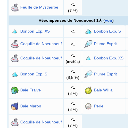
×1
Feuille de Mystherbe
(7
%)
Récompenses de Noeunoeuf 1★ (
voir
)
Bonbon Exp. XS
Bonbon Exp. S
×1
Coquille de Noeunoeuf
Plume Esprit
×1
×1
Coquille de Noeunoeuf
Bonbon Exp. XS
(invités)
×1
Bonbon Exp. S
Plume Esprit
(8,5
%)
×1
Baie Fraive
Baie Willia
(8
%)
×1
Baie Maron
Perle
(8
%)
×1
Coquille de Noeunoeuf
(7
%)