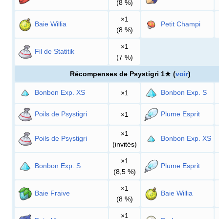
(8
%)
×1
Baie Willia
Petit Champi
(8
%)
×1
Fil de Statitik
(7
%)
Récompenses de Psystigri 1★ (
voir
)
Bonbon Exp. XS
Bonbon Exp. S
×1
Poils de Psystigri
Plume Esprit
×1
×1
Poils de Psystigri
Bonbon Exp. XS
(invités)
×1
Bonbon Exp. S
Plume Esprit
(8,5
%)
×1
Baie Fraive
Baie Willia
(8
%)
×1