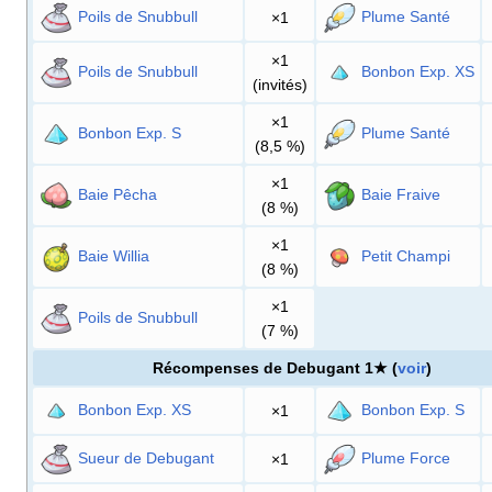
Poils de Snubbull
Plume Santé
×1
×1
Poils de Snubbull
Bonbon Exp. XS
(invités)
×1
Bonbon Exp. S
Plume Santé
(8,5
%)
×1
Baie Pêcha
Baie Fraive
(8
%)
×1
Baie Willia
Petit Champi
(8
%)
×1
Poils de Snubbull
(7
%)
Récompenses de Debugant 1★ (
voir
)
Bonbon Exp. XS
Bonbon Exp. S
×1
Sueur de Debugant
Plume Force
×1