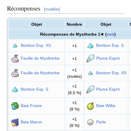
Récompenses
[
modifier
]
Objet
Nombre
Objet
Récompenses de Mystherbe 1★ (
voir
)
Bonbon Exp. XS
Bonbon Exp. S
×1
Feuille de Mystherbe
Plume Esprit
×1
×1
Feuille de Mystherbe
Bonbon Exp. XS
(invités)
×1
Bonbon Exp. S
Plume Esprit
(8,5
%)
×1
Baie Fraive
Baie Willia
(8
%)
×1
Baie Maron
Perle
(8
%)