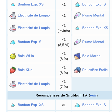
Bonbon Exp. XS
Bonbon Exp. S
×1
Électricité de Loupio
Plume Mental
×1
×1
Électricité de Loupio
Bonbon Exp. XS
(invités)
×1
Bonbon Exp. S
Plume Mental
(8,5
%)
×1
Baie Willia
Baie Maron
(8
%)
×1
Baie Kika
Poussière Étoile
(8
%)
×1
Électricité de Loupio
(7
%)
Récompenses de Snubbull 1★ (
voir
)
Bonbon Exp. XS
Bonbon Exp. S
×1