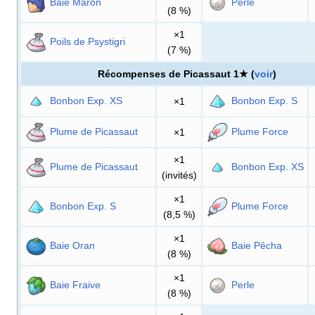
Baie Maron
Perle
(8
%)
×1
Poils de Psystigri
(7
%)
Récompenses de Picassaut 1★ (
voir
)
Bonbon Exp. XS
Bonbon Exp. S
×1
Plume de Picassaut
Plume Force
×1
×1
Plume de Picassaut
Bonbon Exp. XS
(invités)
×1
Bonbon Exp. S
Plume Force
(8,5
%)
×1
Baie Oran
Baie Pêcha
(8
%)
×1
Baie Fraive
Perle
(8
%)