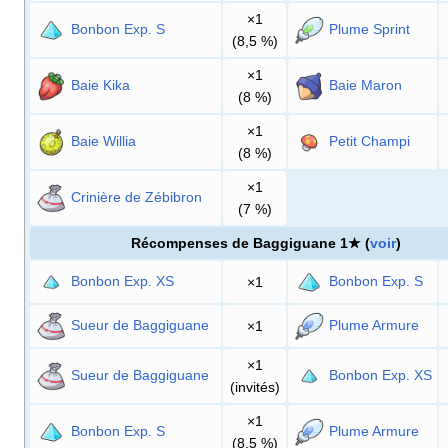
×1
Bonbon Exp. S
Plume Sprint
(8,5
%)
×1
Baie Kika
Baie Maron
(8
%)
×1
Baie Willia
Petit Champi
(8
%)
×1
Crinière de Zébibron
(7
%)
Récompenses de Baggiguane 1★ (
voir
)
Bonbon Exp. XS
Bonbon Exp. S
×1
Sueur de Baggiguane
Plume Armure
×1
×1
Sueur de Baggiguane
Bonbon Exp. XS
(invités)
×1
Bonbon Exp. S
Plume Armure
(8,5
%)