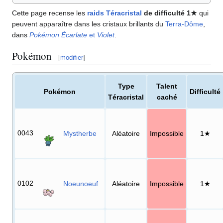
Cette page recense les
raids Téracristal
de difficulté 1★
qui
peuvent apparaître dans les cristaux brillants du
Terra-Dôme
,
dans
Pokémon Écarlate
et
Violet
.
Pokémon
[
modifier
]
Type
Talent
Pokémon
Difficulté
Téracristal
caché
0043
Mystherbe
Aléatoire
Impossible
1★
0102
Noeunoeuf
Aléatoire
Impossible
1★