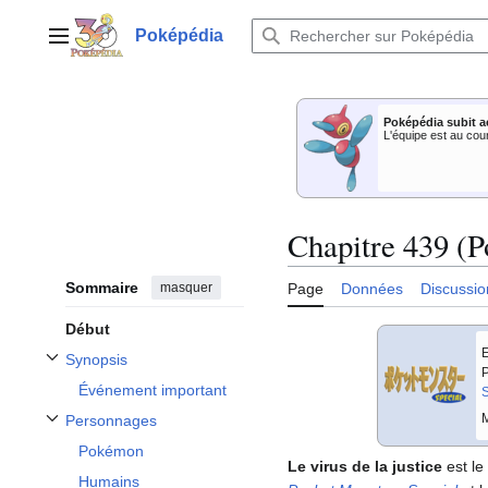
Aller
au
Poképédia
Menu principal
contenu
Poképédia subit a
L'équipe est au cou
Chapitre 439 (P
Sommaire
masquer
Page
Données
Discussio
Début
E
Synopsis
Afficher / masquer la sous-section Synopsis
P
Événement important
S
M
Personnages
Afficher / masquer la sous-section Personnages
Pokémon
Le virus de la justice
est le
Humains