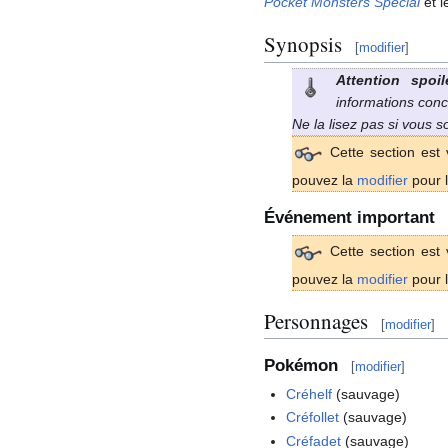
Pocket Monsters Special
et l
Synopsis
[
modifier
]
Attention spoil
informations conc
Ne la lisez pas si vous 
Cette section est 
pouvez la
modifier
pour l
Événement important
Cette section est 
pouvez la
modifier
pour l
Personnages
[
modifier
]
Pokémon
[
modifier
]
Créhelf
(sauvage)
Créfollet
(sauvage)
Créfadet
(sauvage)