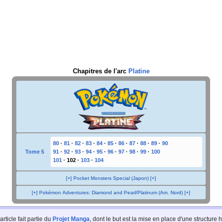
Chapitres de l'arc
Platine
80
·
81
·
82
·
83
·
84
·
85
·
86
·
87
·
88
·
89
·
90
Tome 5
91
·
92
·
93
·
94
·
95
·
96
·
97
·
98
·
99
·
100
101
·
102
·
103
·
104
[+] Pocket Monsters Special (Japon) [+]
[+] Pokémon Adventures: Diamond and Pearl/Platinum (Am. Nord) [+]
article fait partie du
Projet Manga
, dont le but est la mise en place d'une structur