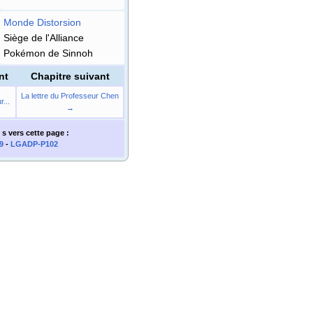
Monde Distorsion
Siège de l'Alliance
Pokémon de Sinnoh
nt
Chapitre suivant
La lettre du Professeur Chen
...
→
 s
vers cette page
:
9
-
LGADP-P102