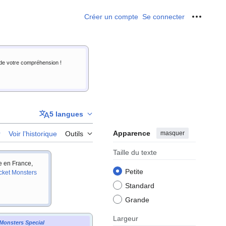
Créer un compte
Se connecter
Outils p
i de votre compréhension !
5 langues
Apparence
masquer
r
Voir l’historique
Outils
Taille du texte
ie en France,
Petite
cket Monsters
Standard
Grande
Largeur
Monsters Special