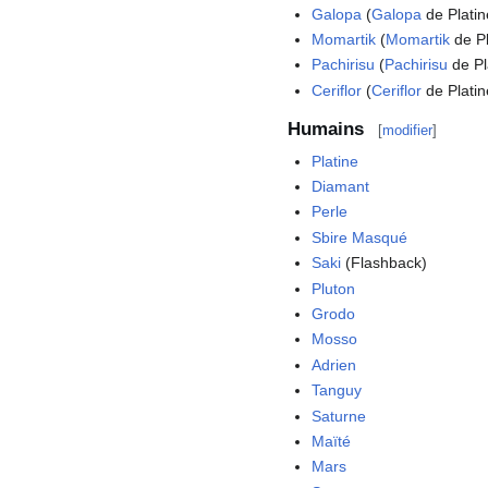
Galopa
(
Galopa
de Platin
Momartik
(
Momartik
de Pl
Pachirisu
(
Pachirisu
de Pl
Ceriflor
(
Ceriflor
de Platin
Humains
[
modifier
]
Platine
Diamant
Perle
Sbire Masqué
Saki
(Flashback)
Pluton
Grodo
Mosso
Adrien
Tanguy
Saturne
Maïté
Mars