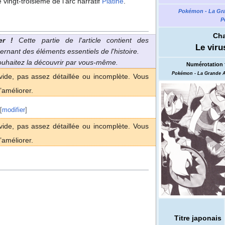
e vingt-troisième de l'arc narratif
Platine
.
Pokémon - La Gr
P
Cha
er
!
Cette partie de l'article contient des
Le viru
ernant des éléments essentiels de l'histoire.
souhaitez la découvrir par vous-même.
Numérotation 
Pokémon - La Grande A
vide, pas assez détaillée ou incomplète. Vous
’améliorer.
[
modifier
]
vide, pas assez détaillée ou incomplète. Vous
’améliorer.
Titre japonais