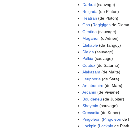
Darkrai
(sauvage)
Roigada
(de Pluton)
Heatran
(de Pluton)
Gas
(
Regigigas
de Diama
Giratina
(sauvage)
Maganon
(d'Adrien)
Élekable
(de Tanguy)
Dialga
(sauvage)
Palkia
(sauvage)
Coatox
(de Saturne)
Alakazam
(de Maïté)
Leuphorie
(de Sara)
Archéomire
(de Mars)
Arcanin
(de Viviane)
Bouldeneu
(de Jupiter)
Shaymin
(sauvage)
Cresselia
(de Koner)
Pingoléon
(
Pingoléon
de P
Lockpin
(
Lockpin
de Plati