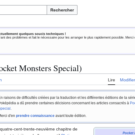
Rechercher
ctuellement quelques soucis techniques !
rant des problèmes et fait le nécessaire pour les arranger le plus rapidement possible. Merc
ocket Monsters Special)
n
Lire
Modifie
n raisons de difficultés créées par la traduction et les différentes éditions de la sér
oképédia a dû prendre certaines décisions concernant les articles consacrés à
Po
pecial
.
erci d'en
prendre connaissance
avant toute édition.
 quatre-cent-trente-neuvième chapitre de
Pocket 