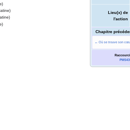
e)
atine)
Lieu(x) de
atine)
l'action
e)
Chapitre précéde
← Où se trouve son cœur
Raccourci
PMS43