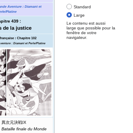
Standard
ande Aventure
: Diamant et
erle/Platine
Large
pitre 439
:
Le contenu est aussi
s de la justice
large que possible pour la
fenêtre de votre
navigateur.
française
:
Chapitre 102
venture
: Diamant et Perle/Platine
異次元決戦IX
Bataille finale du Monde