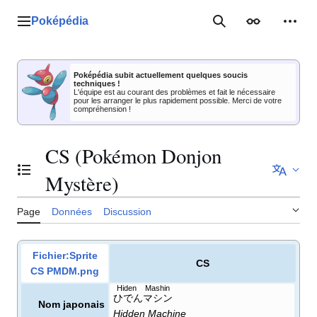
Aller
au
Poképédia
Menu principal
Rechercher
Apparence
Outil
contenu
Poképédia subit actuellement quelques soucis
techniques !
L'équipe est au courant des problèmes et fait le nécessaire
pour les arranger le plus rapidement possible. Merci de votre
compréhension !
CS (Pokémon Donjon
Basculer la table des matières
Mystère)
Page
Données
Discussion
Fichier:Sprite
CS
CS PMDM.png
Hiden Mashin
ひでんマシン
Nom japonais
Hidden Machine