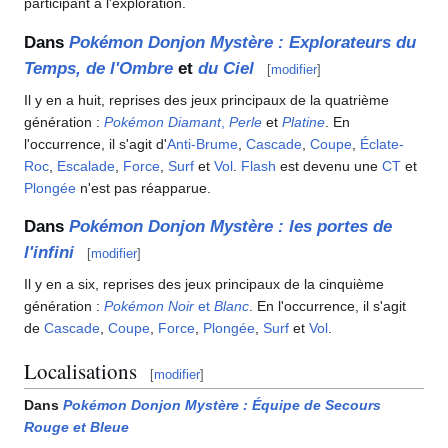
participant à l'exploration.
Dans
Pokémon Donjon Mystère
: Explorateurs du
Temps, de l'Ombre
et
du Ciel
[
modifier
]
Il y en a huit, reprises des jeux principaux de la quatrième
génération
:
Pokémon Diamant
,
Perle
et
Platine
. En
l'occurrence, il s'agit d'
Anti-Brume
,
Cascade
,
Coupe
,
Éclate-
Roc
,
Escalade
,
Force
,
Surf
et
Vol
.
Flash
est devenu une
CT
et
Plongée
n'est pas réapparue.
Dans
Pokémon Donjon Mystère
: les portes de
l'infini
[
modifier
]
Il y en a six, reprises des jeux principaux de la cinquième
génération
:
Pokémon Noir
et
Blanc
. En l'occurrence, il s'agit
de
Cascade
,
Coupe
,
Force
,
Plongée
,
Surf
et
Vol
.
Localisations
[
modifier
]
Dans
Pokémon Donjon Mystère
: Équipe de Secours
Rouge et Bleue