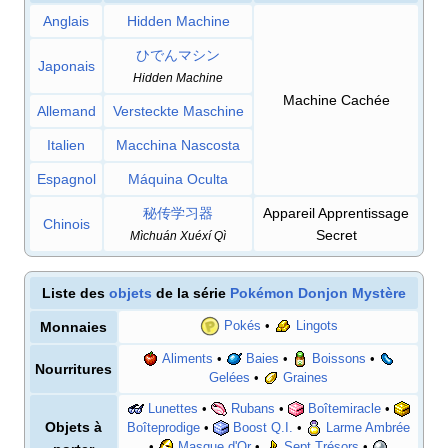
Anglais
Hidden Machine
ひでんマシン
Japonais
Hidden Machine
Machine Cachée
Allemand
Versteckte Maschine
Italien
Macchina Nascosta
Espagnol
Máquina Oculta
秘传学习器
Appareil Apprentissage
Chinois
Secret
Mìchuán Xuéxí Qì
Liste des
objets
de la série
Pokémon Donjon Mystère
Pokés
•
Lingots
Monnaies
Aliments
•
Baies
•
Boissons
•
Nourritures
Gelées
•
Graines
Lunettes
•
Rubans
•
Boîtemiracle
•
Objets à
Boîteprodige
•
Boost Q.I.
•
Larme Ambrée
•
Masque d'Or
•
Sept Trésors
•