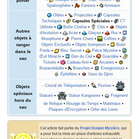
porter
Spatiosphère
•
Fanions
•
Anneaux
Orbes
•
Projectiles
•
Capsules
Techniques
•
Capsules Spéciales
•
CT
Utilisée
•
Boîte Chaîne
•
Clés
•
Objets
Autres
d'évolution
•
Acier
•
Glaçon
•
Roc
•
objets à
Musiphone
•
Pierre Chant
•
Coffres
•
ranger
Objets Exclusifs
•
Objets trompeurs
•
Butin
Perdu
•
Bloc Secret
•
Pièce Mystère
•
dans le
Œuf Miracle
•
Don du Ciel
•
Gracidée
•
sac
Tickets
•
Cadeau Ami
•
Arcanes
•
Brutamédaille
•
Branches
•
Enregistreurs
•
Éphélites
•
Vase du Djinn
Cristal de Téléportation
•
Plumes
•
Objets
spéciaux
Statues
•
Statue Kangourex
•
Fragment
hors du
de Relique
•
Rouage du Temps
•
Matériaux
•
sac
Plaques d'Encryption
•
Orbe des Liens
Cet article fait partie du
Projet Donjon Mystère
, qui
a pour but la mise en place d'articles exhaustifs