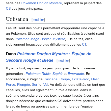
série des
Pokémon Donjon Mystère
, reprenant la plupart des
CS
des jeux principaux.
Utilisation
[
modifier
]
Les
CS
sont des objets permettant d'apprendre une capacité à
un Pokémon. Elles sont uniques et réutilisables à volonté (sauf
dans
Pokémon Méga Donjon Mystère
). De ce fait, elles
s'obtiennent beaucoup plus difficilement que les
CT
.
Dans
Pokémon Donjon Mystère
: Équipe de
Secours Rouge et Bleue
[
modifier
]
Il y en a huit, reprises des jeux principaux de la troisième
génération
:
Pokémon Rubis
,
Saphir
et
Émeraude
. En
l'occurrence, il s'agit de
Cascade
,
Coupe
,
Éclate-Roc
,
Flash
,
Force
,
Plongée
,
Surf
et
Vol
. Au delà de leurs utilités en tant que
capsules, elles ont également un rôle essentiel dans le
scénario secondaire de ces jeux, puisque l'accès à certains
donjons nécessite que certaines CS doivent être portées dans
le sac du héros ou apprises par un membre de l'équipe