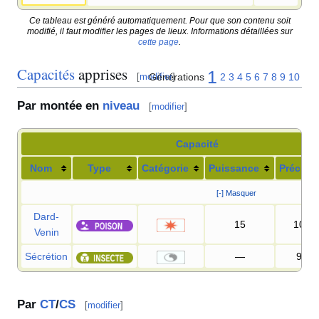
Ce tableau est généré automatiquement. Pour que son contenu soit
modifié, il faut modifier les pages de lieux. Informations détaillées sur
cette page
.
Capacités
apprises
1
Générations
2
3
4
5
6
7
8
9
10
[
modifier
]
Par montée en
niveau
[
modifier
]
Capacité
Nom
Type
Catégorie
Puissance
Précisi
[-] Masquer
Dard-
15
100
Venin
Sécrétion
—
95
%
Par
CT
/
CS
[
modifier
]