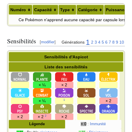
Numéro
Capacité
Type
Catégorie
Puissance
Ce Pokémon n'apprend aucune capacité par capsule lors de 
Sensibilités
1
Générations
2
3
4
5
6
7
8
9
10
[
modifier
]
Sensibilités d'Aspicot
Liste des sensibilités
× ¼
× 2
1
× ¼
× 2
2
× 2
× 2
× 2
Légende
× 0
:
Immunité