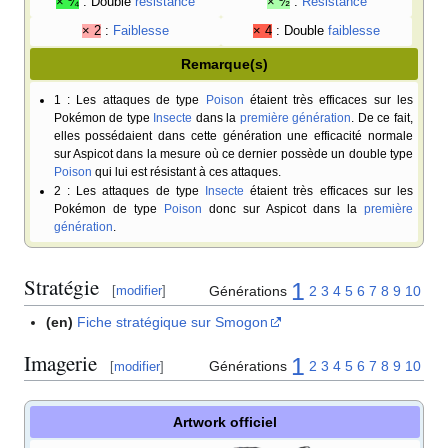
× ¼
: Double
résistance
× ½
:
Résistance
× 2
:
Faiblesse
× 4
: Double
faiblesse
Remarque(s)
1
: Les attaques de type
Poison
étaient très efficaces sur les
Pokémon de type
Insecte
dans la
première génération
. De ce fait,
elles possédaient dans cette génération une efficacité normale
sur Aspicot dans la mesure où ce dernier possède un double type
Poison
qui lui est résistant à ces attaques.
2
: Les attaques de type
Insecte
étaient très efficaces sur les
Pokémon de type
Poison
donc sur Aspicot dans la
première
génération
.
Stratégie
1
Générations
2
3
4
5
6
7
8
9
10
[
modifier
]
(en)
Fiche stratégique sur Smogon
Imagerie
1
Générations
2
3
4
5
6
7
8
9
10
[
modifier
]
Artwork officiel