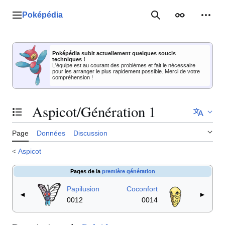
Aller
au
Poképédia
Menu principal
Rechercher
Apparence
Outil
contenu
Poképédia subit actuellement quelques soucis
techniques !
L'équipe est au courant des problèmes et fait le nécessaire
pour les arranger le plus rapidement possible. Merci de votre
compréhension !
Aspicot/Génération 1
Basculer la table des matières
Page
Données
Discussion
<
Aspicot
Pages de la
première génération
Papilusion
Coconfort
◄
►
0012
0014