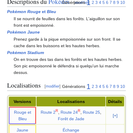
Descriptions du
Pokédex
1
Générations
2
3
4
5
6
7
8
9
10
[
modifier
]
Pokémon Rouge
et
Bleu
Il se nourrit de feuilles dans les forêts. L'aiguillon sur son
front est empoisonné.
Pokémon Jaune
Prenez garde à la pique empoisonnée sur son front. Il se
cache dans les buissons et les hautes herbes.
Pokémon Stadium
On en trouve des tas dans les forêts et les hautes herbes.
Son pic empoisonné le défendra si quelqu'un lui marche
dessus.
Localisations
1
Générations
2
3
4
5
6
7
8
9
10
[
modifier
]
Versions
Localisations
Détails
R
R
Rouge et
Route 2
,
Route 24
,
Route 25
,
[+]
Bleu
Forêt de Jade
Jaune
Échange