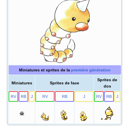
Miniatures et sprites de la
première génération
Sprites de
Miniatures
Sprites de face
dos
R
V
R
B
J
R
V
R
B
J
R
V
R
B
J