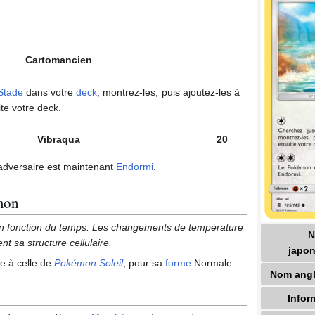
Cartomancien
Stade
dans votre
deck
, montrez-les, puis ajoutez-les à
te votre deck.
Vibraqua
20
adversaire est maintenant
Endormi
.
mon
 fonction du temps. Les changements de température
nt sa structure cellulaire.
japon
ue à celle de
Pokémon Soleil
, pour sa
forme
Normale.
Nom angl
Infor