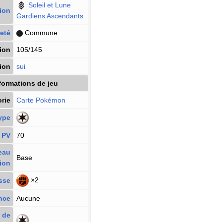
Soleil et Lune
ion
Gardiens Ascendants
eté
Commune
ion
105/145
tion
sui
formations de jeu
rie
Carte Pokémon
ype
PV
70
eau
Base
ion
×2
sse
nce
Aucune
 de