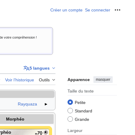
Créer un compte
Se connecter
Outils p
i de votre compréhension !
5 langues
Apparence
masquer
r
Voir l’historique
Outils
Taille du texte
Petite
Rayquaza
►
Standard
Morphéo
Grande
Largeur