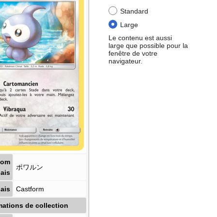
Standard
Large
Le contenu est aussi
large que possible pour la
fenêtre de votre
navigateur.
Nom
ポワルン
ais
ais
Castform
mations de collection