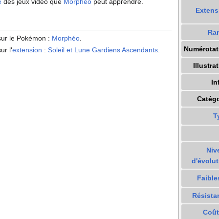
é
des jeux vidéo que
Morphéo
peut apprendre.
Extens
Rar
 sur le Pokémon
:
Morphéo
.
Numérotat
ur l'
extension
:
Soleil et Lune Gardiens Ascendants
.
Illustra
In
Catégo
T
Niv
d'évolut
Faible
Résista
Coût