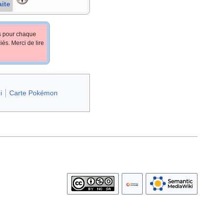
aite
fs pour chaque
iés. Merci de lire
i
Carte Pokémon