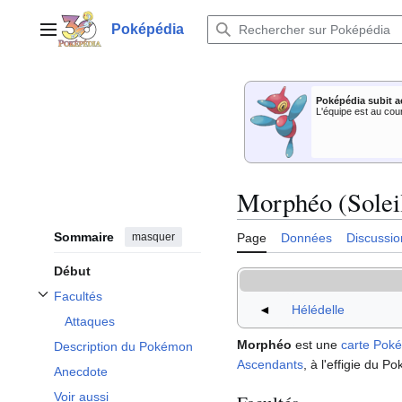
Aller
au
Poképédia
Menu principal
contenu
Poképédia subit a
L'équipe est au cou
Morphéo (Solei
Sommaire
masquer
Page
Données
Discussio
Début
Facultés
Afficher / masquer la sous-section Facultés
◄
Hélédelle
Attaques
Morphéo
est une
carte Pok
Description du Pokémon
Ascendants
, à l'effigie du 
Anecdote
Voir aussi