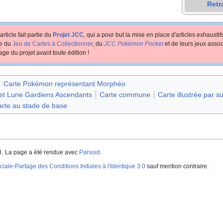
Retr
article fait partie du
Projet JCC
, qui a pour but la mise en place d'articles exhausti
te du
Jeu de Cartes à Collectionner
, du
JCC Pokémon Pocket
et de leurs jeux assoc
age du projet avant toute édition
!
Carte Pokémon représentant Morphéo
l et Lune Gardiens Ascendants
Carte commune
Carte illustrée par su
rte au stade de base
8.
La page a été rendue avec
Parsoid
.
iale-Partage des Conditions Initiales à l'Identique 3.0
sauf mention contraire.