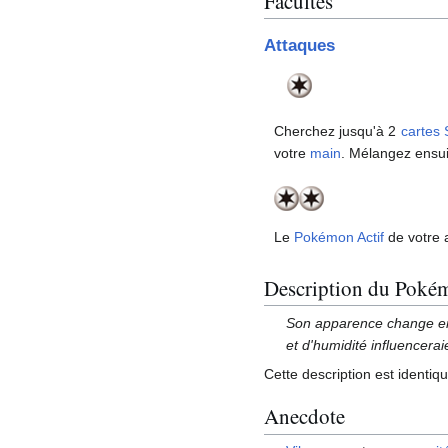
Facultés
Attaques
Cherchez jusqu'à 2
cartes 
votre
main
. Mélangez ensui
Le
Pokémon Actif
de votre 
Description du Poké
Son apparence change en
et d'humidité influenceraie
Cette description est identiq
Anecdote