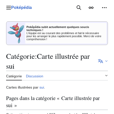
Aller
au
Poképédia
Menu principal
Rechercher
Apparence
Outil
contenu
Poképédia subit actuellement quelques soucis
techniques !
L'équipe est au courant des problèmes et fait le nécessaire
pour les arranger le plus rapidement possible. Merci de votre
compréhension !
Catégorie
:
Carte illustrée par
sui
Catégorie
Discussion
Cartes illustrées par
sui
.
Pages dans la catégorie « Carte illustrée par
sui »