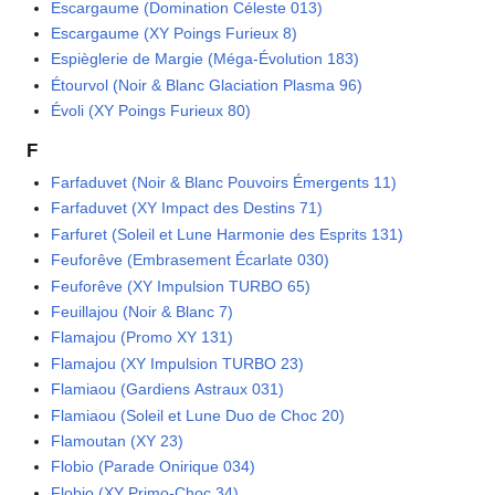
Escargaume (Domination Céleste 013)
Escargaume (XY Poings Furieux 8)
Espièglerie de Margie (Méga-Évolution 183)
Étourvol (Noir & Blanc Glaciation Plasma 96)
Évoli (XY Poings Furieux 80)
F
Farfaduvet (Noir & Blanc Pouvoirs Émergents 11)
Farfaduvet (XY Impact des Destins 71)
Farfuret (Soleil et Lune Harmonie des Esprits 131)
Feuforêve (Embrasement Écarlate 030)
Feuforêve (XY Impulsion TURBO 65)
Feuillajou (Noir & Blanc 7)
Flamajou (Promo XY 131)
Flamajou (XY Impulsion TURBO 23)
Flamiaou (Gardiens Astraux 031)
Flamiaou (Soleil et Lune Duo de Choc 20)
Flamoutan (XY 23)
Flobio (Parade Onirique 034)
Flobio (XY Primo-Choc 34)