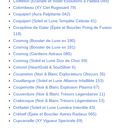
Coiffeton (Écarlate et Violet Évolutions à Paldea 049)
Colombeau (XY Ciel Rugissant 79)
Coquiperl (Aura Palpitante 042)
Coquiperl (Soleil et Lune Tempête Céleste 41)
Corayôme de Galar (Épée et Bouclier Poing de Fusion
118)
Cosmog (Booster de Luxe ex 180)
Cosmog (Booster de Luxe ex 181)
Cosmog (Gardiens Astraux 085)
Cosmog (Soleil et Lune Duo de Choc 69)
Cotovol (HeartGold & SoulSilver 6)
Couaneton (Noir & Blanc Explorateurs Obscurs 35)
Coudlangue (Soleil et Lune Alliance Infaillible 153)
Coupenotte (Noir & Blanc Explosion Plasma 67)
Couverdure (Noir & Blanc Trésors Légendaires 11)
Crabicoque (Noir & Blanc Trésors Légendaires 13)
Créfadet (Soleil et Lune Lumière Interdite 43)
Créhelf (Épée et Bouclier Astres Radieux 065)
Cupcanaille (XY Vigueur Spectrale 69)