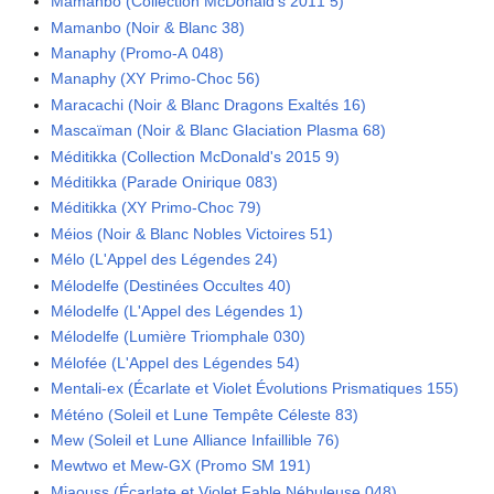
Mamanbo (Collection McDonald's 2011 5)
Mamanbo (Noir & Blanc 38)
Manaphy (Promo-A 048)
Manaphy (XY Primo-Choc 56)
Maracachi (Noir & Blanc Dragons Exaltés 16)
Mascaïman (Noir & Blanc Glaciation Plasma 68)
Méditikka (Collection McDonald's 2015 9)
Méditikka (Parade Onirique 083)
Méditikka (XY Primo-Choc 79)
Méios (Noir & Blanc Nobles Victoires 51)
Mélo (L'Appel des Légendes 24)
Mélodelfe (Destinées Occultes 40)
Mélodelfe (L'Appel des Légendes 1)
Mélodelfe (Lumière Triomphale 030)
Mélofée (L'Appel des Légendes 54)
Mentali-ex (Écarlate et Violet Évolutions Prismatiques 155)
Météno (Soleil et Lune Tempête Céleste 83)
Mew (Soleil et Lune Alliance Infaillible 76)
Mewtwo et Mew-GX (Promo SM 191)
Miaouss (Écarlate et Violet Fable Nébuleuse 048)