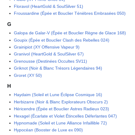
Floravol (HeartGold & SoulSilver 51)
Froussardine (Épée et Bouclier Ténèbres Embrasées 050)
G
Galopa de Galar-V (Épée et Bouclier Règne de Glace 168)
Goupix (Épée et Bouclier Clash des Rebelles 024)
Grainipiot (XY Offensive Vapeur 9)
Granivol (HeartGold & SoulSilver 67)
Grenousse (Destinées Occultes SV11)
Griknot (Noir & Blanc Trésors Légendaires 94)
Groret (XY 50)
H
Haydaim (Soleil et Lune Éclipse Cosmique 16)
Herbizarre (Noir & Blanc Explorateurs Obscurs 2)
Héricendre (Épée et Bouclier Astres Radieux 023)
Hexagel (Écarlate et Violet Étincelles Déferlantes 047)
Hypnomade (Soleil et Lune Alliance Infaillible 72)
Hypocéan (Booster de Luxe ex 090)