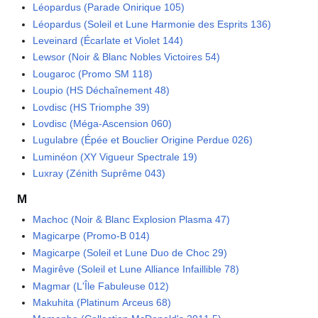
Léopardus (Parade Onirique 105)
Léopardus (Soleil et Lune Harmonie des Esprits 136)
Leveinard (Écarlate et Violet 144)
Lewsor (Noir & Blanc Nobles Victoires 54)
Lougaroc (Promo SM 118)
Loupio (HS Déchaînement 48)
Lovdisc (HS Triomphe 39)
Lovdisc (Méga-Ascension 060)
Lugulabre (Épée et Bouclier Origine Perdue 026)
Luminéon (XY Vigueur Spectrale 19)
Luxray (Zénith Suprême 043)
M
Machoc (Noir & Blanc Explosion Plasma 47)
Magicarpe (Promo-B 014)
Magicarpe (Soleil et Lune Duo de Choc 29)
Magirêve (Soleil et Lune Alliance Infaillible 78)
Magmar (L'Île Fabuleuse 012)
Makuhita (Platinum Arceus 68)