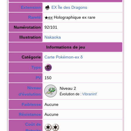
Extension
EX Île des Dragons
Rareté
ex
Holographique ex rare
Numérotation
92/101
Illustration
Nakaoka
Informations de jeu
Catégorie
Carte Pokémon
-ex
δ
Type
PV
150
Niveau
Niveau 2
d'évolution
Évolution de
:
Vibraninf
Faiblesse
Aucune
Résistance
Aucune
Coût de
Retraite