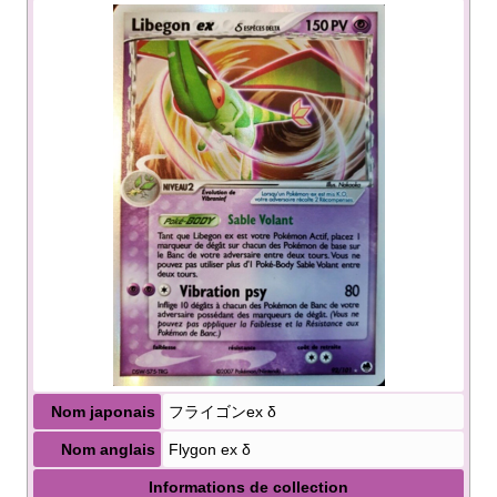
Nom japonais
フライゴンex δ
Nom anglais
Flygon ex δ
Informations de collection