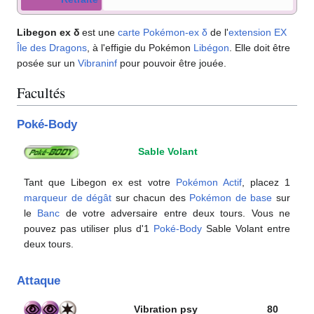
Libegon ex δ
est une
carte Pokémon
-ex
δ
de l'
extension
EX
Île des Dragons
, à l'effigie du Pokémon
Libégon
. Elle doit être
posée sur un
Vibraninf
pour pouvoir être jouée.
Facultés
Poké-Body
Sable Volant
Tant que Libegon ex est votre
Pokémon Actif
, placez 1
marqueur de dégât
sur chacun des
Pokémon de base
sur
le
Banc
de votre adversaire entre deux tours. Vous ne
pouvez pas utiliser plus d'1
Poké-Body
Sable Volant entre
deux tours.
Attaque
Vibration psy
80