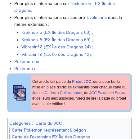
Pour plus d'informations sur l'
extension
:
EX Île des
Dragons
.
Pour plus d'informations sur ses pré-
Évolutions
dans la
même extension
:
Kraknoix δ (EX Île des Dragons 68)
;
Kraknoix δ (EX Île des Dragons 69)
;
Vibraninf δ (EX Île des Dragons 24)
;
Vibraninf δ (EX Île des Dragons 42)
.
Pokémon-ex
.
Pokémon δ
.
Cet article fait partie du
Projet JCC
, qui a pour but la
mise en place d'articles exhaustifs pour chaque carte du
Jeu de Cartes à Collectionner
, du
JCC Pokémon Pocket
et de leurs jeux associés. Merci de lire la page du projet
avant toute édition
!
Catégories
:
Carte du JCC
Carte Pokémon représentant Libégon
Carte de l'extension EX Île des Dragons