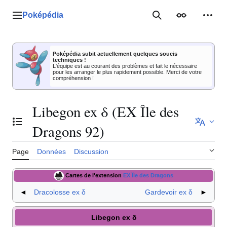
Aller
au
Poképédia
Menu principal
Rechercher
Apparence
Outil
contenu
Poképédia subit actuellement quelques soucis
techniques !
L'équipe est au courant des problèmes et fait le nécessaire
pour les arranger le plus rapidement possible. Merci de votre
compréhension !
Libegon ex δ (EX Île des
Basculer la table des matières
Dragons 92)
Page
Données
Discussion
Cartes de l'extension
EX Île des Dragons
◄
Dracolosse ex δ
Gardevoir ex δ
►
Libegon ex δ