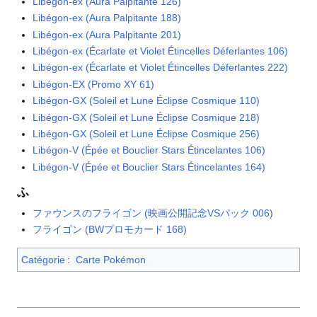
Libégon-ex (Aura Palpitante 126)
Libégon-ex (Aura Palpitante 188)
Libégon-ex (Aura Palpitante 201)
Libégon-ex (Écarlate et Violet Étincelles Déferlantes 106)
Libégon-ex (Écarlate et Violet Étincelles Déferlantes 222)
Libégon-EX (Promo XY 61)
Libégon-GX (Soleil et Lune Éclipse Cosmique 110)
Libégon-GX (Soleil et Lune Éclipse Cosmique 218)
Libégon-GX (Soleil et Lune Éclipse Cosmique 256)
Libégon-V (Épée et Bouclier Stars Étincelantes 106)
Libégon-V (Épée et Bouclier Stars Étincelantes 164)
ふ
ファウンスのフライゴン (映画公開記念VSパック 006)
フライゴン (BWプロモカード 168)
Catégorie
:
Carte Pokémon