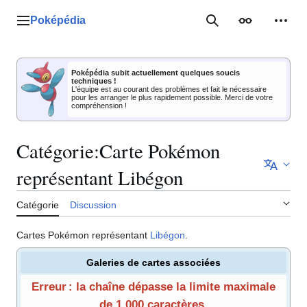
Aller
au
Poképédia
Menu principal
Rechercher
Apparence
Outil
contenu
Poképédia subit actuellement quelques soucis
techniques !
L'équipe est au courant des problèmes et fait le nécessaire
pour les arranger le plus rapidement possible. Merci de votre
compréhension !
Catégorie
:
Carte Pokémon
représentant Libégon
Catégorie
Discussion
Cartes Pokémon représentant
Libégon
.
Galeries de cartes associées
Erreur : la chaîne dépasse la limite maximale
de 1 000 caractères.