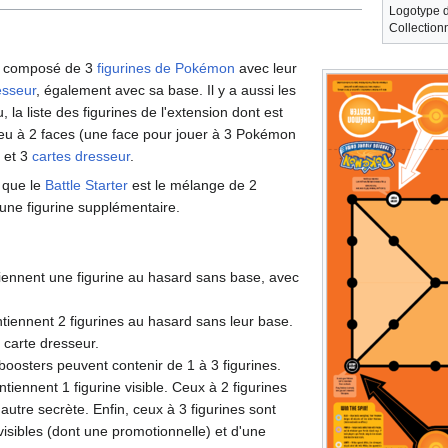
Logotype d
Collectio
st composé de 3
figurines de Pokémon
avec leur
esseur
, également avec sa base. Il y a aussi les
, la liste des figurines de l'extension dont est
e jeu à 2 faces (une face pour jouer à 3 Pokémon
) et 3
cartes dresseur
.
l que le
Battle Starter
est le mélange de 2
 une figurine supplémentaire.
iennent une figurine au hasard sans base, avec
ntiennent 2 figurines au hasard sans leur base.
 carte dresseur.
boosters peuvent contenir de 1 à 3 figurines.
tiennent 1 figurine visible. Ceux à 2 figurines
autre secrète. Enfin, ceux à 3 figurines sont
visibles (dont une promotionnelle) et d'une