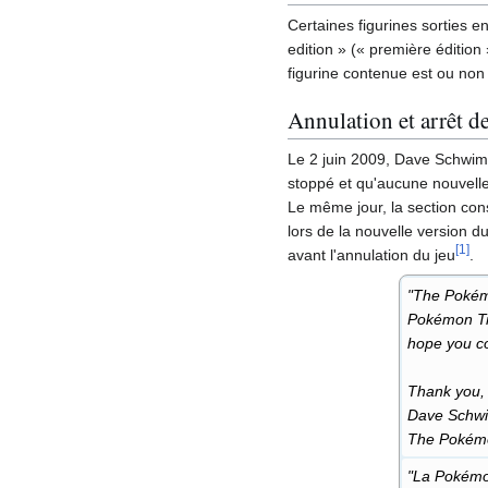
Certaines figurines sorties e
edition
» («
première édition
figurine contenue est ou non
Annulation et arrêt d
Le 2 juin 2009, Dave Schwim
stoppé et qu'aucune nouvelle 
Le même jour, la section co
lors de la nouvelle version du
[
1
]
avant l'annulation du jeu
.
"The Pokémo
Pokémon Tr
hope you co
Thank you,
Dave Schw
The Pokémo
"La Pokémon