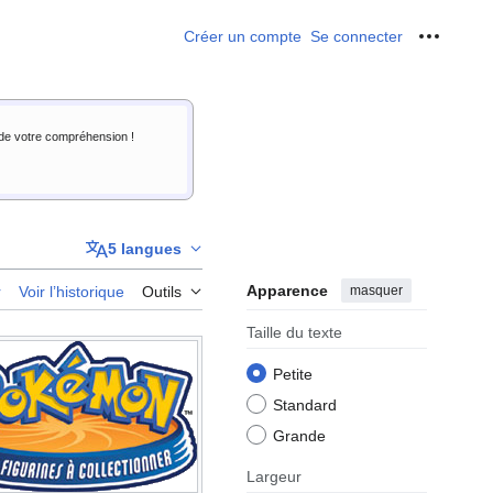
Créer un compte
Se connecter
Outils p
i de votre compréhension !
5 langues
Apparence
masquer
r
Voir l’historique
Outils
Taille du texte
Petite
Standard
Grande
Largeur