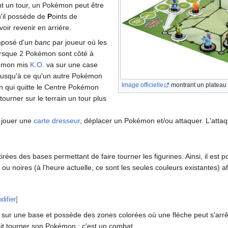
ant un tour, un Pokémon peut être
u'il possède de
P
oints de
ir revenir en arrière.
mposé d'un
banc
par joueur où les
rsque 2 Pokémon sont côté à
kémon mis
K.O.
va sur une case
e jusqu'à ce qu'un autre Pokémon
Image officielle
montrant un plateau 
 qui quitte le Centre Pokémon
tourner sur le terrain un tour plus
t jouer une
carte dresseur
, déplacer un Pokémon et/ou attaquer. L'attaq
irées des bases permettant de faire tourner les figurines. Ainsi, il est 
u noires (à l'heure actuelle, ce sont les seules couleurs existantes) afi
difier
]
 sur une base et possède des zones colorées où une flèche peut s'arr
ait tourner son Pokémon
: c'est un combat.