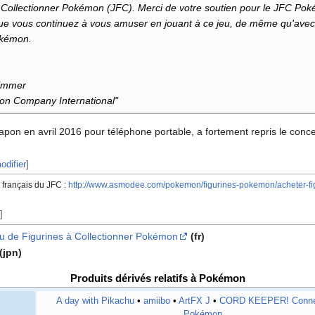
 Collectionner Pokémon (JFC). Merci de votre soutien pour le JFC Po
e vous continuez à vous amuser en jouant à ce jeu, de même qu'avec 
okémon.
immer
n Company International"
 Japon en avril 2016 pour téléphone portable, a fortement repris le conce
odifier
]
 français du JFC
:
http://www.asmodee.com/pokemon/figurines-pokemon/acheter-fi
]
 Jeu de Figurines à Collectionner Pokémon
(fr)
(jpn)
Produits dérivés relatifs à Pokémon
A day with Pikachu
•
amiibo
•
ArtFX J
•
CORD KEEPER! Conne
Pokémon