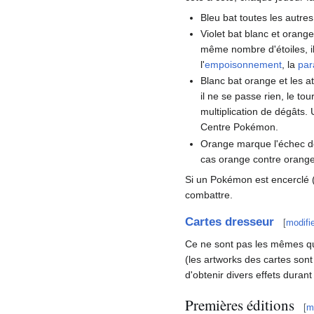
Bleu bat toutes les autre
Violet bat blanc et orange
même nombre d'étoiles, il 
l'
empoisonnement
, la
par
Blanc bat orange et les a
il ne se passe rien, le t
multiplication de dégâts
Centre Pokémon.
Orange marque l'échec de 
cas orange contre orange, 
Si un Pokémon est encerclé (
combattre.
Cartes dresseur
[
modifi
Ce ne sont pas les mêmes q
(les artworks des cartes sont
d'obtenir divers effets durant 
Premières éditions
[
m