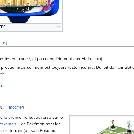
JFC.
fier
]
sortie en France, et pas complètement aux États-Unis).
t prévue, mais son nom est toujours resté inconnu. Du fait de l'annulati
tie.
ier
]
eu
[
modifier
]
dre le premier le but adverse sur le
 Pokémon
. Les Pokémon sont les
sur le terrain (un seul Pokémon