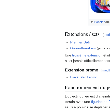
Un
Booster
du 
Extensions / sets
[
modi
Premier Défi
;
Groundbreakers
(jamais 
Une
troisième extension
étai
n'est jamais officiellement sor
Extension promo
[
modif
Black Star Promo
Fonctionnement du j
L'objectif du jeu est d'attein
terrain avec une
figurine de
seuls à pouvoir se déplacer 