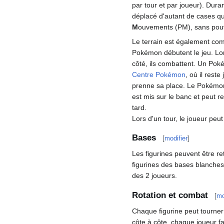
par tour et par joueur). Dur
déplacé d'autant de cases q
M
ouvements (PM), sans pouvo
Le terrain est également co
Pokémon débutent le jeu. Lo
côté, ils combattent. Un Po
Centre Pokémon
, où il rest
prenne sa place. Le Pokémon
est mis sur le banc et peut re
tard.
Lors d'un tour, le joueur peu
Bases
[
modifier
]
Les figurines peuvent être ret
figurines des bases blanches o
des 2 joueurs.
Rotation et combat
[
mo
Chaque figurine peut tourner
côte à côte, chaque joueur f