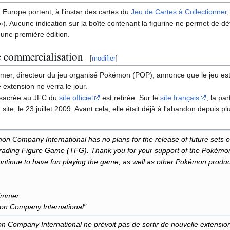
n Europe portent, à l'instar des cartes du
Jeu de Cartes à Collectionner
»). Aucune indication sur la boîte contenant la figurine ne permet de dé
 une première édition.
e commercialisation
[
modifier
]
mer, directeur du jeu organisé Pokémon (POP), annonce que le jeu est
extension ne verra le jour.
nsacrée au JFC du
site officiel
est retirée. Sur le
site français
, la pa
 site, le 23 juillet 2009. Avant cela, elle était déjà à l'abandon depuis p
n Company International has no plans for the release of future sets o
ading Figure Game (TFG). Thank you for your support of the Pokém
ntinue to have fun playing the game, as well as other Pokémon produc
immer
n Company International"
 Company International ne prévoit pas de sortir de nouvelle extensio