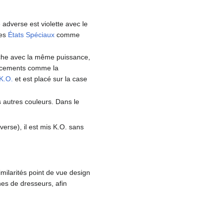
e adverse est violette avec le
des
États Spéciaux
comme
anche avec la même puissance,
forcements comme la
K.O.
et est placé sur la case
s autres couleurs. Dans le
rse), il est mis K.O. sans
imilarités point de vue design
nes de dresseurs, afin