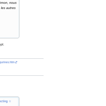
kémon, nous
les autres
pt.
gurines.htm
cting ☆