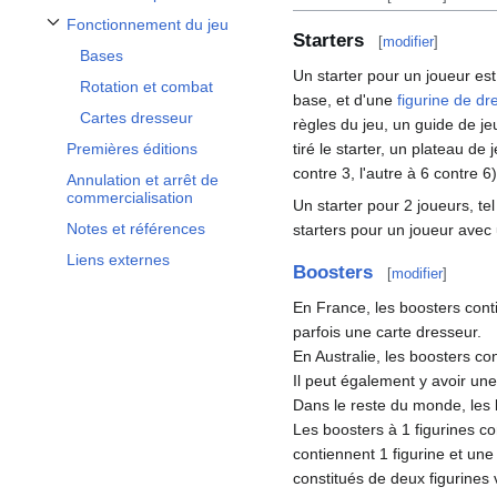
Fonctionnement du jeu
Afficher / masquer la sous-section Fonctionnement du jeu
Starters
[
modifier
]
Bases
Un starter pour un joueur e
Rotation et combat
base, et d'une
figurine de dr
Cartes dresseur
règles du jeu, un guide de jeu
tiré le starter, un plateau d
Premières éditions
contre 3, l'autre à 6 contre 6
Annulation et arrêt de
commercialisation
Un starter pour 2 joueurs, te
Notes et références
starters pour un joueur avec
Liens externes
Boosters
[
modifier
]
En France, les boosters cont
parfois une carte dresseur.
En Australie, les boosters co
Il peut également y avoir une
Dans le reste du monde, les 
Les boosters à 1 figurines con
contiennent 1 figurine et une 
constitués de deux figurines 