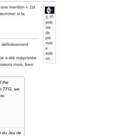
, une mention «
1st
terminer si la
S
ymb
ole
de
pre
mièr
 définitivement
e
éditi
rtie a été supprimée
on.
lusieurs mois, bien
f the
on TFG, we
ts.
n du Jeu de