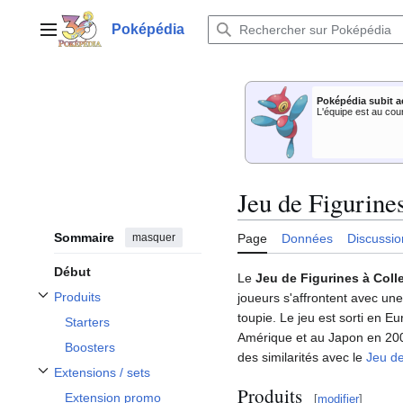
Aller
au
Poképédia
Menu principal
contenu
Poképédia subit a
L'équipe est au cou
Jeu de Figurine
Sommaire
masquer
Page
Données
Discussio
Début
Le
Jeu de Figurines à Col
Produits
joueurs s'affrontent avec un
Afficher / masquer la sous-section Produits
toupie. Le jeu est sorti en Eu
Starters
Amérique et au Japon en 2007
Boosters
des similarités avec le
Jeu de
Extensions / sets
Afficher / masquer la sous-section Extensions / sets
Produits
Extension promo
[
modifier
]