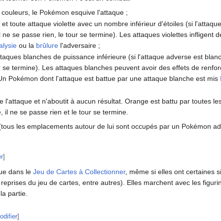
s couleurs, le Pokémon esquive l'attaque
;
 et toute attaque violette avec un nombre inférieur d'étoiles (si l'attaqu
ne se passe rien, le tour se termine). Les attaques violettes infligent 
alysie
ou la
brûlure
l'adversaire
;
ttaques blanches de puissance inférieure (si l'attaque adverse est bl
our se termine). Les attaques blanches peuvent avoir des effets de ren
. Un Pokémon dont l'attaque est battue par une attaque blanche est mis
l'attaque et n'aboutit à aucun résultat. Orange est battu par toutes le
il ne se passe rien et le tour se termine.
tous les emplacements autour de lui sont occupés par un Pokémon adve
er
]
ue dans le
Jeu de Cartes à Collectionner
, même si elles ont certaines s
 reprises du jeu de cartes, entre autres). Elles marchent avec les figuri
la partie.
odifier
]