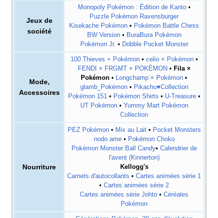
Monopoly Pokémon
: Édition de Kanto
•
Puzzle Pokémon Ravensburger
Jeux de
Kisekache Pokémon
•
Pokémon Battle Chess
société
BW Version
•
BuraBura Pokémon
Pokémon Jr.
•
Dobble Pocket Monster
100 Thieves + Pokémon
•
celio × Pokémon
•
FENDI × FRGMT × POKÉMON
•
Fila ×
Pokémon
•
Longchamp × Pokémon
•
Mode,
glamb_Pokémon
•
Pikachu♥Collection
Accessoires
Pokémon 151
•
Pokémon Shirts
•
U-Treasure
•
UT Pokémon
•
Yummy Mart Pokémon
Collection
PEZ Pokémon
•
Mix au Lait
•
Pocket Monsters
nodo ame
•
Pokémon Choko
Pokémon Monster Ball Candy
•
Calendrier de
l'avent (Kinnerton)
Nourriture
Kellogg's
Carnets d'autocollants
•
Cartes animées série 1
•
Cartes animées série 2
Cartes animées série Johto
•
Céréales
Pokémon