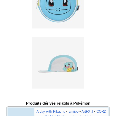
Produits dérivés relatifs à Pokémon
A day with Pikachu
•
amiibo
•
ArtFX J
•
CORD