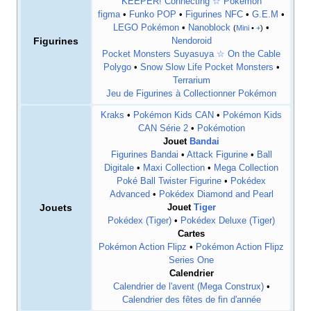
KEEPER! Connecting ☆ Pokémon
figma
•
Funko POP
•
Figurines NFC
•
G.E.M
•
LEGO Pokémon
•
Nanoblock
•
(
Mini
•
+
)
Figurines
Nendoroid
Pocket Monsters Suyasuya ☆ On the Cable
Polygo
•
Snow Slow Life Pocket Monsters
•
Terrarium
Jeu de Figurines à Collectionner Pokémon
Kraks
•
Pokémon Kids CAN
•
Pokémon Kids
CAN Série 2
•
Pokémotion
Jouet
Bandai
Figurines Bandai
•
Attack Figurine
•
Ball
Digitale
•
Maxi Collection
•
Mega Collection
Poké Ball Twister Figurine
•
Pokédex
Advanced
•
Pokédex Diamond and Pearl
Jouets
Jouet
Tiger
Pokédex (Tiger)
•
Pokédex Deluxe (Tiger)
Cartes
Pokémon Action Flipz
•
Pokémon Action Flipz
Series One
Calendrier
Calendrier de l'avent (Mega Construx)
•
Calendrier des fêtes de fin d'année