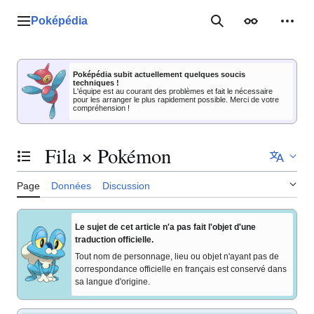
Aller
au
Poképédia
Menu principal
Rechercher
Apparence
Outil
contenu
Poképédia subit actuellement quelques soucis
techniques !
L'équipe est au courant des problèmes et fait le nécessaire
pour les arranger le plus rapidement possible. Merci de votre
compréhension !
Fila × Pokémon
Basculer la table des matières
Page
Données
Discussion
Le sujet de cet article n'a pas fait l'objet d'une
traduction officielle.
Tout nom de personnage, lieu ou objet n'ayant pas de
correspondance officielle en français est conservé dans
sa langue d'origine.