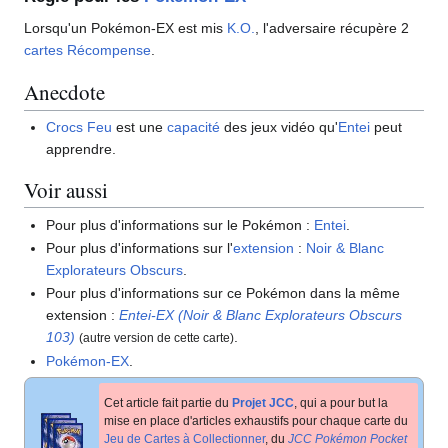
Lorsqu'un Pokémon-EX est mis
K.O.
, l'adversaire récupère 2
cartes Récompense
.
Anecdote
Crocs Feu
est une
capacité
des jeux vidéo qu'
Entei
peut
apprendre.
Voir aussi
Pour plus d'informations sur le Pokémon
:
Entei
.
Pour plus d'informations sur l'
extension
:
Noir & Blanc
Explorateurs Obscurs
.
Pour plus d'informations sur ce Pokémon dans la même
extension
:
Entei-EX (Noir & Blanc Explorateurs Obscurs
103)
.
(autre version de cette carte)
Pokémon-EX
.
Cet article fait partie du
Projet JCC
, qui a pour but la
mise en place d'articles exhaustifs pour chaque carte du
Jeu de Cartes à Collectionner
, du
JCC Pokémon Pocket