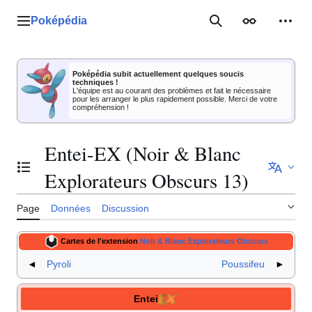
Aller
au
Poképédia
Menu principal
Rechercher
Apparence
Outil
contenu
Poképédia subit actuellement quelques soucis
techniques !
L'équipe est au courant des problèmes et fait le nécessaire
pour les arranger le plus rapidement possible. Merci de votre
compréhension !
Entei-EX (Noir & Blanc
Basculer la table des matières
Explorateurs Obscurs 13)
Page
Données
Discussion
Cartes de l'extension
Noir & Blanc Explorateurs Obscurs
◄
Pyroli
Poussifeu
►
Entei