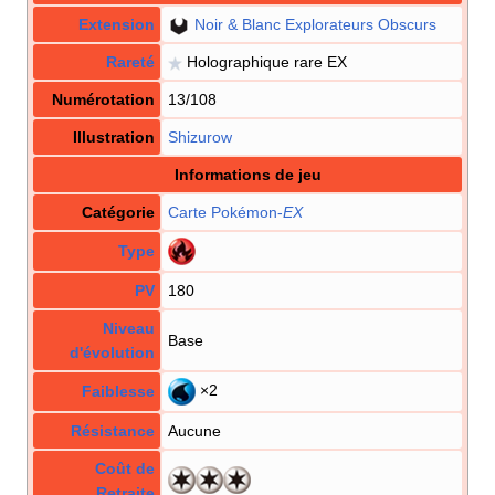
Extension
Noir & Blanc Explorateurs Obscurs
Rareté
Holographique rare EX
Numérotation
13/108
Illustration
Shizurow
Informations de jeu
Catégorie
Carte Pokémon
-
EX
Type
PV
180
Niveau
Base
d'évolution
×2
Faiblesse
Résistance
Aucune
Coût de
Retraite