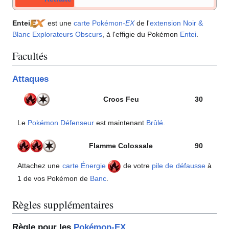
Entei
est une
carte Pokémon
-
EX
de l'
extension
Noir &
Blanc Explorateurs Obscurs
, à l'effigie du Pokémon
Entei
.
Facultés
Attaques
Crocs Feu
30
Le
Pokémon Défenseur
est maintenant
Brûlé
.
Flamme Colossale
90
Attachez une
carte Énergie
de votre
pile de défausse
à
1 de vos Pokémon de
Banc
.
Règles supplémentaires
Règle pour les
Pokémon-EX