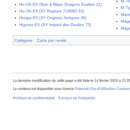
M-To
Ho-Oh-EX (Noir & Blanc Dragons Exaltés 22)
M-Ty
Ho-Oh-EX (XY Rupture TURBO 92)
Mack
Hoopa-EX (XY Origines Antiques 36)
Mage
Hyporoi-EX (XY Impact des Destins 73)
Magn
Catégorie
:
Carte par rareté
La dernière modification de cette page a été faite le 14 février 2020 à 21:0
Le contenu est disponible sous licence
Paternité-Pas d'Utilisation Commerc
Politique de confidentialité
À propos de Poképédia