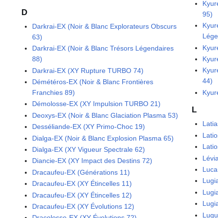
Kyur
D
95)
Kyur
Darkrai-EX (Noir & Blanc Explorateurs Obscurs
Lége
63)
Kyur
Darkrai-EX (Noir & Blanc Trésors Légendaires
Kyur
88)
Kyur
Darkrai-EX (XY Rupture TURBO 74)
44)
Démétéros-EX (Noir & Blanc Frontières
Kyur
Franchies 89)
Démolosse-EX (XY Impulsion TURBO 21)
L
Deoxys-EX (Noir & Blanc Glaciation Plasma 53)
Lati
Desséliande-EX (XY Primo-Choc 19)
Lati
Dialga-EX (Noir & Blanc Explosion Plasma 65)
Lati
Dialga-EX (XY Vigueur Spectrale 62)
Lévi
Diancie-EX (XY Impact des Destins 72)
Luca
Dracaufeu-EX (Générations 11)
Lugi
Dracaufeu-EX (XY Étincelles 11)
Lugi
Dracaufeu-EX (XY Étincelles 12)
Lugi
Dracaufeu-EX (XY Évolutions 12)
Lugu
Dracolosse-EX (XY Évolutions 72)