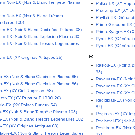
em Noir-EX (Noir & Blanc Tempête Plasma
Palkia-EX (XY Rupt
Pharamp-EX (XY Ori
em Noir-EX (Noir & Blanc Trésors
Phyllali-EX (Générat
ndaires 100)
Primo-Groudon-EX (
em-EX (Noir & Blanc Destinées Futures 38)
Primo-Kyogre-EX (X
em-EX (Noir & Blanc Explosion Plasma 30)
Pyroli-EX (Générati
em-EX (Noir & Blanc Trésors Légendaires
Pyroli-EX (Générati
R
em-EX (XY Origines Antiques 25)
Raikou-EX (Noir & B
38)
as-EX (Noir & Blanc Glaciation Plasma 85)
Rayquaza-EX (Noir 
os-EX (Noir & Blanc Glaciation Plasma 86)
Rayquaza-EX (XY Ci
os-EX (XY Ciel Rugissant 58)
Rayquaza-EX (XY Ci
ator-EX (XY Rupture TURBO 26)
Regigigas-EX (Noir 
rio-EX (XY Poings Furieux 54)
82)
a-EX (Noir & Blanc Tempête Plasma 108)
Regirock-EX (XY Imp
a-EX (Noir & Blanc Trésors Légendaires 102)
Registeel-EX (Noir 
a-EX (XY Origines Antiques 68)
Reshiram-EX (Noir &
labre-EX (Noir & Blanc Trésors Légendaires
22)