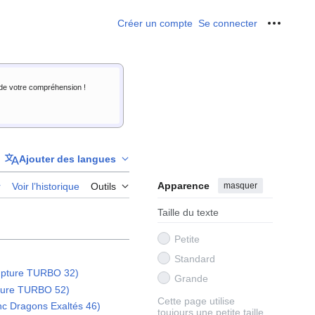
Créer un compte
Se connecter
Outils p
i de votre compréhension !
Ajouter des langues
Apparence
masquer
r
Voir l’historique
Outils
Taille du texte
Petite
Standard
pture TURBO 32)
Grande
ture TURBO 52)
Cette page utilise
nc Dragons Exaltés 46)
toujours une petite taille