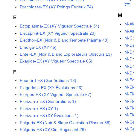
77)
Dracolosse-EX (XY Poings Furieux 74)
M
E
M-Al
Ectoplasma-EX (XY Vigueur Spectrale 34)
M-Al
Élecsprint-EX (XY Vigueur Spectrale 23)
M-Ci
Électhor-EX (Noir & Blanc Tempête Plasma 48)
M-Dé
Emolga-EX (XY 46)
M-Dr
Entei-EX (Noir & Blanc Explorateurs Obscurs 13)
M-Dr
Exagide-EX (XY Vigueur Spectrale 65)
M-Dr
F
M-Dr
M-Ec
Feunard-EX (Générations 13)
M-Él
Flagadoss-EX (XY Évolutions 26)
M-Fl
Florges-EX (XY Vigueur Spectrale 67)
M-Fl
Florizarre-EX (Générations 1)
M-Fl
Florizarre-EX (XY 1)
M-Fl
Florizarre-EX (XY Évolutions 1)
M-Ga
Fulguris-EX (Noir & Blanc Glaciation Plasma 38)
M-Ga
Fulguris-EX (XY Ciel Rugissant 26)