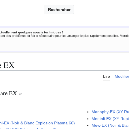
Rechercher
ctuellement quelques soucis techniques !
rant des problèmes et fait le nécessaire pour les arranger le plus rapidement possible. Merc
re EX
Lire
Modifie
rare EX »
Manaphy-EX (XY Ru
Mentali-EX (XY Rup
chi-EX (Noir & Blanc Explosion Plasma 60)
Mew-EX (Noir & Bla