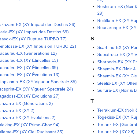
Reshiram-EX (Noir &
29)
Roitiflam-EX (XY R
akazam-EX (XY Impact des Destins 26)
Roucarnage-EX (XY 
taria-EX (XY Impact des Destins 69)
S
zayox-EX (XY Rupture TURBO 77)
molosse-EX (XY Impulsion TURBO 22)
Scarhino-EX (XY Poi
acaufeu-EX (Générations 12)
Sepiatroce-EX (XY V
acaufeu-EX (XY Étincelles 13)
Sharpedo-EX (XY Pr
acaufeu-EX (XY Étincelles 69)
Shaymin-EX (Noir & 
acaufeu-EX (XY Évolutions 13)
Shaymin-EX (XY Ciel
toplasma-EX (XY Vigueur Spectrale 35)
Steelix-EX (XY Offe
ecsprint-EX (XY Vigueur Spectrale 24)
Sulfura-EX (Noir & 
agadoss-EX (XY Évolutions 27)
T
orizarre-EX (Générations 2)
Terrakium-EX (Noir 
orizarre-EX (XY 2)
Togekiss-EX (XY R
orizarre-EX (XY Évolutions 2)
Tortank-EX (Générat
leking-EX (XY Primo-Choc 94)
Tortank-EX (XY 29)
llame-EX (XY Ciel Rugissant 35)