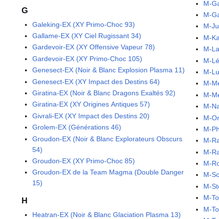
M-Ga
G
M-Ga
Galeking-EX (XY Primo-Choc 93)
M-Ju
Gallame-EX (XY Ciel Rugissant 34)
M-Ka
Gardevoir-EX (XY Offensive Vapeur 78)
M-La
Gardevoir-EX (XY Primo-Choc 105)
M-Lé
Genesect-EX (Noir & Blanc Explosion Plasma 11)
M-Lu
Genesect-EX (XY Impact des Destins 64)
M-Me
Giratina-EX (Noir & Blanc Dragons Exaltés 92)
M-Me
Giratina-EX (XY Origines Antiques 57)
M-Na
Givrali-EX (XY Impact des Destins 20)
M-On
Grolem-EX (Générations 46)
M-Ph
Groudon-EX (Noir & Blanc Explorateurs Obscurs
M-Ra
54)
M-Ra
Groudon-EX (XY Primo-Choc 85)
M-Ro
Groudon-EX de la Team Magma (Double Danger
M-Sc
15)
M-St
M-To
H
M-To
Heatran-EX (Noir & Blanc Glaciation Plasma 13)