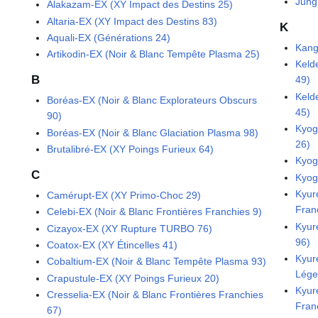
Jung
Alakazam-EX (XY Impact des Destins 25)
Altaria-EX (XY Impact des Destins 83)
K
Aquali-EX (Générations 24)
Kang
Artikodin-EX (Noir & Blanc Tempête Plasma 25)
Keld
B
49)
Keld
Boréas-EX (Noir & Blanc Explorateurs Obscurs
45)
90)
Kyog
Boréas-EX (Noir & Blanc Glaciation Plasma 98)
26)
Brutalibré-EX (XY Poings Furieux 64)
Kyog
C
Kyog
Kyur
Camérupt-EX (XY Primo-Choc 29)
Fran
Celebi-EX (Noir & Blanc Frontières Franchies 9)
Kyur
Cizayox-EX (XY Rupture TURBO 76)
96)
Coatox-EX (XY Étincelles 41)
Kyur
Cobaltium-EX (Noir & Blanc Tempête Plasma 93)
Lége
Crapustule-EX (XY Poings Furieux 20)
Kyur
Cresselia-EX (Noir & Blanc Frontières Franchies
Fran
67)