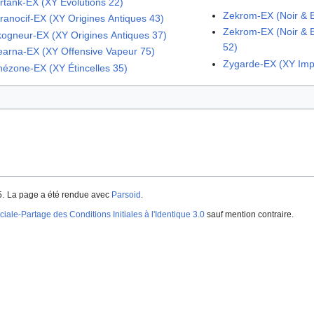
rtank-EX (XY Évolutions 22)
Zekrom-EX (Noir & B
ranocif-EX (XY Origines Antiques 43)
Zekrom-EX (Noir & 
ogneur-EX (XY Origines Antiques 37)
52)
arna-EX (XY Offensive Vapeur 75)
Zygarde-EX (XY Imp
ézone-EX (XY Étincelles 35)
5.
La page a été rendue avec
Parsoid
.
iale-Partage des Conditions Initiales à l'Identique 3.0
sauf mention contraire.