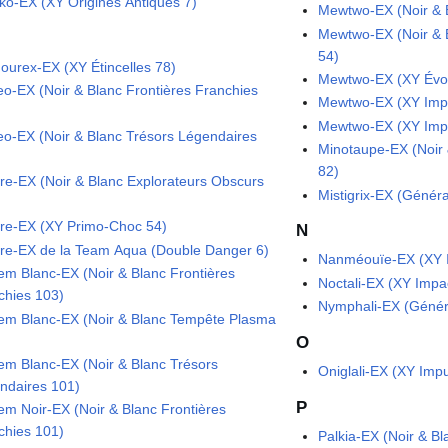
ko-EX (XY Origines Antiques 7)
Mewtwo-EX (Noir & 
Mewtwo-EX (Noir & 
54)
ourex-EX (XY Étincelles 78)
Mewtwo-EX (XY Évol
eo-EX (Noir & Blanc Frontières Franchies
Mewtwo-EX (XY Imp
Mewtwo-EX (XY Imp
eo-EX (Noir & Blanc Trésors Légendaires
Minotaupe-EX (Noir 
82)
re-EX (Noir & Blanc Explorateurs Obscurs
Mistigrix-EX (Généra
re-EX (XY Primo-Choc 54)
N
re-EX de la Team Aqua (Double Danger 6)
Nanméouïe-EX (XY I
em Blanc-EX (Noir & Blanc Frontières
Noctali-EX (XY Impa
chies 103)
Nymphali-EX (Génér
em Blanc-EX (Noir & Blanc Tempête Plasma
O
em Blanc-EX (Noir & Blanc Trésors
Oniglali-EX (XY Im
ndaires 101)
P
em Noir-EX (Noir & Blanc Frontières
chies 101)
Palkia-EX (Noir & B