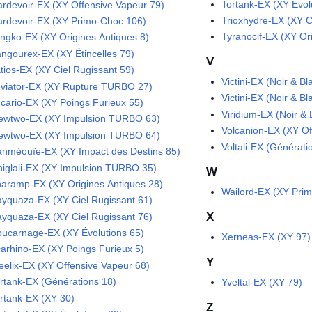
Tortank-EX (XY Évol
rdevoir-EX (XY Offensive Vapeur 79)
Trioxhydre-EX (XY C
rdevoir-EX (XY Primo-Choc 106)
Tyranocif-EX (XY Or
ngko-EX (XY Origines Antiques 8)
ngourex-EX (XY Étincelles 79)
V
tios-EX (XY Ciel Rugissant 59)
Victini-EX (Noir & 
viator-EX (XY Rupture TURBO 27)
Victini-EX (Noir & B
cario-EX (XY Poings Furieux 55)
Viridium-EX (Noir &
wtwo-EX (XY Impulsion TURBO 63)
Volcanion-EX (XY Of
wtwo-EX (XY Impulsion TURBO 64)
Voltali-EX (Générati
nméouïe-EX (XY Impact des Destins 85)
iglali-EX (XY Impulsion TURBO 35)
W
aramp-EX (XY Origines Antiques 28)
Wailord-EX (XY Pri
yquaza-EX (XY Ciel Rugissant 61)
X
yquaza-EX (XY Ciel Rugissant 76)
ucarnage-EX (XY Évolutions 65)
Xerneas-EX (XY 97)
arhino-EX (XY Poings Furieux 5)
Y
eelix-EX (XY Offensive Vapeur 68)
rtank-EX (Générations 18)
Yveltal-EX (XY 79)
rtank-EX (XY 30)
Z