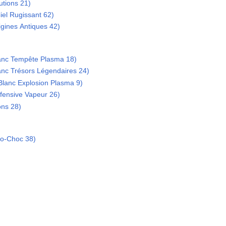
utions 21)
iel Rugissant 62)
igines Antiques 42)
Blanc Tempête Plasma 18)
lanc Trésors Légendaires 24)
 Blanc Explosion Plasma 9)
fensive Vapeur 26)
ons 28)
mo-Choc 38)