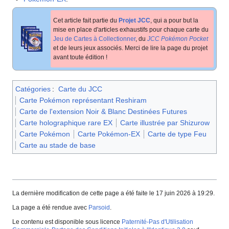
Cet article fait partie du
Projet JCC
, qui a pour but la
mise en place d'articles exhaustifs pour chaque carte du
Jeu de Cartes à Collectionner
, du
JCC Pokémon Pocket
et de leurs jeux associés. Merci de lire la page du projet
avant toute édition
!
Catégories
:
Carte du JCC
Carte Pokémon représentant Reshiram
Carte de l'extension Noir & Blanc Destinées Futures
Carte holographique rare EX
Carte illustrée par Shizurow
Carte Pokémon
Carte Pokémon-EX
Carte de type Feu
Carte au stade de base
La dernière modification de cette page a été faite le 17 juin 2026 à 19:29.
La page a été rendue avec
Parsoid
.
Le contenu est disponible sous licence
Paternité-Pas d'Utilisation