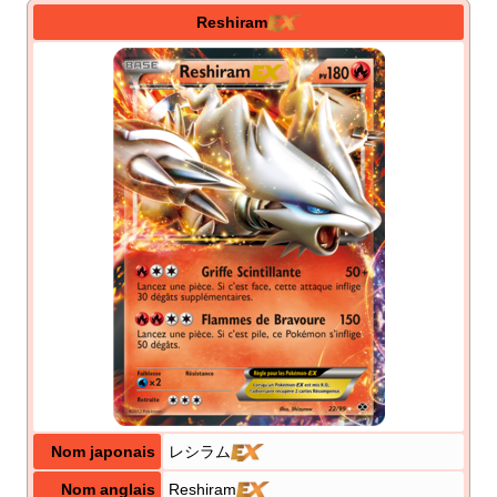
Reshiram
Nom japonais
レシラム
Nom anglais
Reshiram