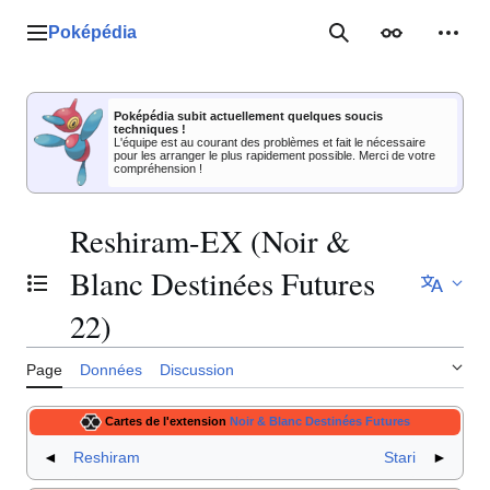
Aller
au
Poképédia
Menu principal
Rechercher
Apparence
Outil
contenu
Poképédia subit actuellement quelques soucis
techniques !
L'équipe est au courant des problèmes et fait le nécessaire
pour les arranger le plus rapidement possible. Merci de votre
compréhension !
Reshiram-EX (Noir &
Blanc Destinées Futures
Basculer la table des matières
22)
Page
Données
Discussion
Cartes de l'extension
Noir & Blanc Destinées Futures
◄
Reshiram
Stari
►