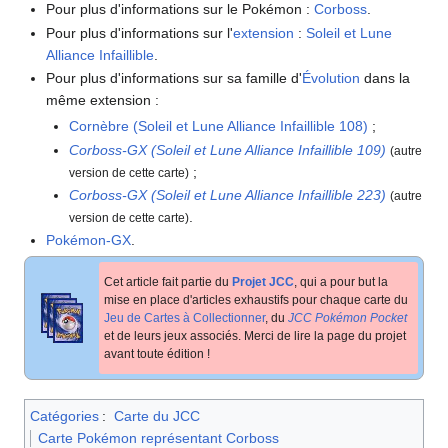
Pour plus d'informations sur le Pokémon
:
Corboss
.
Pour plus d'informations sur l'
extension
:
Soleil et Lune
Alliance Infaillible
.
Pour plus d'informations sur sa famille d'
Évolution
dans la
même extension
:
Cornèbre (Soleil et Lune Alliance Infaillible 108)
;
Corboss-GX (Soleil et Lune Alliance Infaillible 109)
(autre
;
version de cette carte)
Corboss-GX (Soleil et Lune Alliance Infaillible 223)
(autre
.
version de cette carte)
Pokémon-GX
.
Cet article fait partie du
Projet JCC
, qui a pour but la
mise en place d'articles exhaustifs pour chaque carte du
Jeu de Cartes à Collectionner
, du
JCC Pokémon Pocket
et de leurs jeux associés. Merci de lire la page du projet
avant toute édition
!
Catégories
:
Carte du JCC
Carte Pokémon représentant Corboss