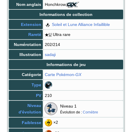
Nom anglais
Honchkrow
Informations de collection
Extension
Soleil et Lune Alliance Infaillible
Rareté
U
Ultra rare
Numérotation
202/214
Illustration
sadaji
Informations de jeu
Catégorie
Carte Pokémon
-
GX
Type
PV
210
Niveau
Niveau 1
d'évolution
Évolution de
:
Cornèbre
×2
Faiblesse