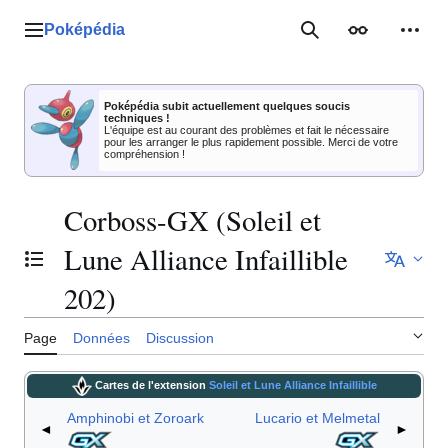
Aller
au
Poképédia
Menu principal
Rechercher
Apparence
Outil
contenu
Poképédia subit actuellement quelques soucis
techniques !
L'équipe est au courant des problèmes et fait le nécessaire
pour les arranger le plus rapidement possible. Merci de votre
compréhension !
Corboss-GX (Soleil et
Lune Alliance Infaillible
Basculer la table des matières
202)
Page
Données
Discussion
Cartes de l'extension
Soleil et Lune Alliance Infaillible
Amphinobi et Zoroark
Lucario et Melmetal
◄
►