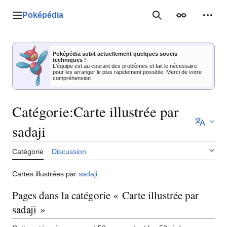
Aller
au
Poképédia
Menu principal
Rechercher
Apparence
Outil
contenu
Poképédia subit actuellement quelques soucis
techniques !
L'équipe est au courant des problèmes et fait le nécessaire
pour les arranger le plus rapidement possible. Merci de votre
compréhension !
Catégorie
:
Carte illustrée par
sadaji
Catégorie
Discussion
Cartes illustrées par
sadaji
.
Pages dans la catégorie « Carte illustrée par
sadaji »