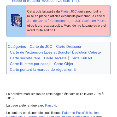
(Épée et Bouclier Évolution Céleste 142)
.
Cet article fait partie du
Projet JCC
, qui a pour but la
mise en place d'articles exhaustifs pour chaque carte du
Jeu de Cartes à Collectionner
, du
JCC Pokémon Pocket
et de leurs jeux associés. Merci de lire la page du projet
avant toute édition
!
Catégories
:
Carte du JCC
Carte Dresseur
Carte de l'extension Épée et Bouclier Évolution Céleste
Carte secrète rare
Carte secrète
Carte Full Art
Carte illustrée par sadaji
Carte Objet
Carte portant la marque de régulation E
La dernière modification de cette page a été faite le 16 février 2025 à
10:52.
La page a été rendue avec
Parsoid
.
Le contenu est disponible sous licence
Paternité-Pas d'Utilisation
Commerciale-Partage des Conditions Initiales à l'Identique 3.0
sauf