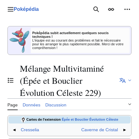
Aller
au
Poképédia
Menu principal
Rechercher
Apparence
Outil
contenu
Poképédia subit actuellement quelques soucis
techniques !
L'équipe est au courant des problèmes et fait le nécessaire
pour les arranger le plus rapidement possible. Merci de votre
compréhension !
Mélange Multivitaminé
(Épée et Bouclier
Basculer la table des matières
Évolution Céleste 229)
Page
Données
Discussion
Cartes de l'extension
Épée et Bouclier Évolution Céleste
◄
Cresselia
Caverne de Cristal
►