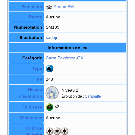
Extension
Promo SM
Rareté
Aucune
Numérotation
SM189
Illustration
sadaji
Informations de jeu
Catégorie
Carte Pokémon
-
GX
Type
PV
240
Niveau
Niveau 2
d'évolution
Évolution de
:
Carabaffe
×2
Faiblesse
Résistance
Aucune
Coût de
Retraite