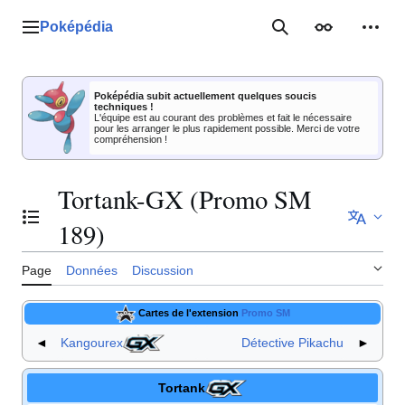
Aller
au
Poképédia
Menu principal
Rechercher
Apparence
Outil
contenu
Poképédia subit actuellement quelques soucis
techniques !
L'équipe est au courant des problèmes et fait le nécessaire
pour les arranger le plus rapidement possible. Merci de votre
compréhension !
Tortank-GX (Promo SM
Basculer la table des matières
189)
Page
Données
Discussion
Cartes de l'extension
Promo SM
◄
Kangourex
Détective Pikachu
►
Tortank