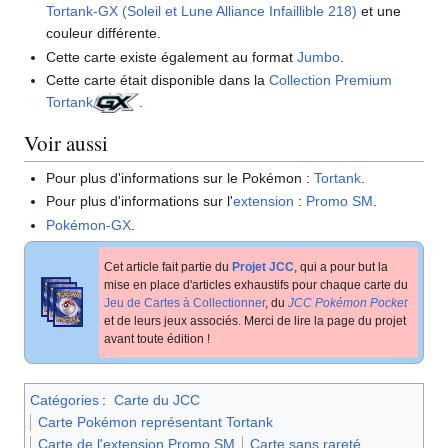
Tortank-GX (Soleil et Lune Alliance Infaillible 218)
et une
couleur différente.
Cette carte existe également au format
Jumbo
.
Cette carte était disponible dans la
Collection Premium
Tortank
.
Voir aussi
Pour plus d'informations sur le Pokémon
:
Tortank
.
Pour plus d'informations sur l'
extension
:
Promo SM
.
Pokémon-GX
.
Cet article fait partie du
Projet JCC
, qui a pour but la
mise en place d'articles exhaustifs pour chaque carte du
Jeu de Cartes à Collectionner
, du
JCC Pokémon Pocket
et de leurs jeux associés. Merci de lire la page du projet
avant toute édition
!
Catégories
:
Carte du JCC
Carte Pokémon représentant Tortank
Carte de l'extension Promo SM
Carte sans rareté