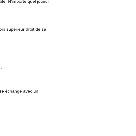
ble. N'importe quel joueur
n supérieur droit de sa
".
être échangé avec un