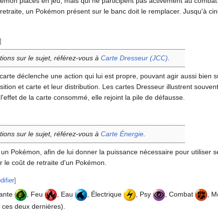
mon placés en jeu, mais qui ne participent pas activement au combat
en retraite, un Pokémon présent sur le banc doit le remplacer. Jusqu'à
]
tions sur le sujet, référez-vous à
Carte Dresseur (JCC)
.
te carte déclenche une action qui lui est propre, pouvant agir aussi bie
ition et carte et leur distribution. Les cartes Dresseur illustrent sou
l'effet de la carte consommé, elle rejoint la pile de défausse.
tions sur le sujet, référez-vous à
Carte Énergie
.
 un Pokémon, afin de lui donner la puissance nécessaire pour utiliser s
r le coût de retraite d'un Pokémon.
difier
]
lante
, Feu
, Eau
, Électrique
, Psy
, Combat
, M
r ces deux dernières).