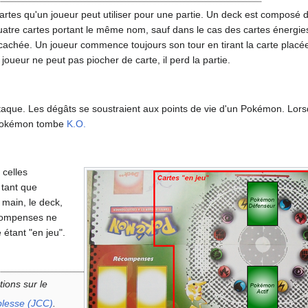
artes qu'un joueur peut utiliser pour une partie. Un deck est composé 
uatre cartes portant le même nom, sauf dans le cas des cartes énergies
cachée. Un joueur commence toujours son tour en tirant la carte placé
joueur ne peut pas piocher de carte, il perd la partie.
ttaque. Les dégâts se soustraient aux points de vie d'un Pokémon. Lors
e Pokémon tombe
K.O.
 celles
 tant que
main, le deck,
écompenses ne
étant "en jeu".
tions sur le
blesse (JCC)
.