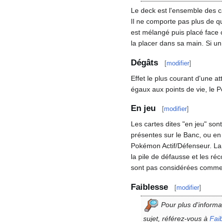
Le deck est l'ensemble des c
Il ne comporte pas plus de q
est mélangé puis placé face 
la placer dans sa main. Si un 
Dégâts
[
modifier
]
Effet le plus courant d'une a
égaux aux points de vie, l
En jeu
[
modifier
]
Les cartes dites "en jeu" sont
présentes sur le Banc, ou en
Pokémon Actif/Défenseur. La 
la pile de défausse et les r
sont pas considérées comme 
Faiblesse
[
modifier
]
Pour plus d'informa
sujet, référez-vous à
Fai