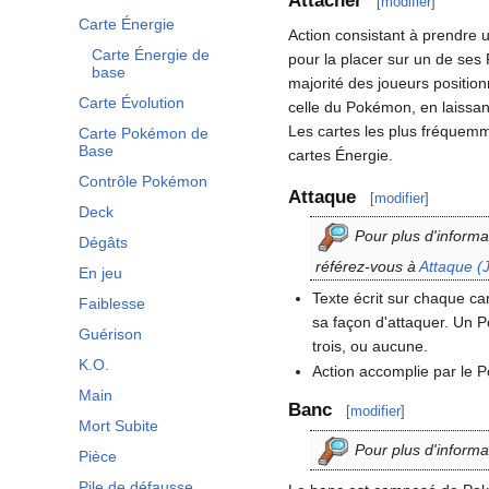
Attacher
[
modifier
]
Carte Énergie
Action consistant à prendre 
Carte Énergie de
pour la placer sur un de ses
base
majorité des joueurs position
Carte Évolution
celle du Pokémon, en laissan
Les cartes les plus fréquemm
Carte Pokémon de
Base
cartes Énergie.
Contrôle Pokémon
Attaque
[
modifier
]
Deck
Pour plus d'informat
Dégâts
référez-vous à
Attaque (
En jeu
Texte écrit sur chaque c
Faiblesse
sa façon d'attaquer. Un 
Guérison
trois, ou aucune.
K.O.
Action accomplie par le P
Main
Banc
[
modifier
]
Mort Subite
Pour plus d'informa
Pièce
Pile de défausse