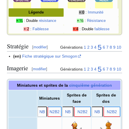
Légende
× 0
:
Immunité
× ¼
: Double
résistance
× ½
:
Résistance
× 2
:
Faiblesse
× 4
: Double
faiblesse
Stratégie
5
Générations
1
2
3
4
6
7
8
9
10
[
modifier
]
(en)
Fiche stratégique sur Smogon
Imagerie
5
Générations
1
2
3
4
6
7
8
9
10
[
modifier
]
Miniatures et sprites de la
cinquième génération
Sprites de
Sprites de
Miniatures
face
dos
N
B
N2
B2
N
B
N2
B2
N
B
N2
B2