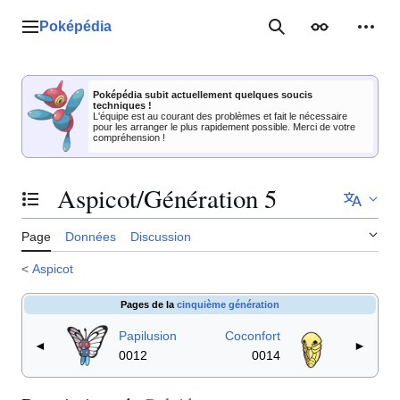
Aller
au
Poképédia
Menu principal
Rechercher
Apparence
Outil
contenu
Poképédia subit actuellement quelques soucis
techniques !
L'équipe est au courant des problèmes et fait le nécessaire
pour les arranger le plus rapidement possible. Merci de votre
compréhension !
Aspicot/Génération 5
Basculer la table des matières
Page
Données
Discussion
<
Aspicot
Pages de la
cinquième génération
Papilusion
Coconfort
◄
►
0012
0014