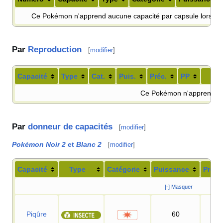
Ce Pokémon n'apprend aucune capacité par capsule lors de 
Par
Reproduction
[
modifier
]
Capacité
Type
Cat.
Puis.
Préc.
PP
Ce Pokémon n'apprend aucu
Par
donneur de capacités
[
modifier
]
Pokémon Noir 2
et
Blanc 2
[
modifier
]
Capacité
Type
Catégorie
Puissance
Préci
[-] Masquer
Piqûre
60
10