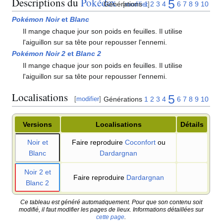
Descriptions du
Pokédex
5
Générations
1
2
3
4
6
7
8
9
10
[
modifier
]
Pokémon Noir
et
Blanc
Il mange chaque jour son poids en feuilles. Il utilise
l'aiguillon sur sa tête pour repousser l'ennemi.
Pokémon Noir 2
et
Blanc 2
Il mange chaque jour son poids en feuilles. Il utilise
l'aiguillon sur sa tête pour repousser l'ennemi.
Localisations
5
Générations
1
2
3
4
6
7
8
9
10
[
modifier
]
Versions
Localisations
Détails
Noir et
Faire reproduire
Coconfort
ou
Blanc
Dardargnan
Noir 2 et
Faire reproduire
Dardargnan
Blanc 2
Ce tableau est généré automatiquement. Pour que son contenu soit
modifié, il faut modifier les pages de lieux. Informations détaillées sur
cette page
.