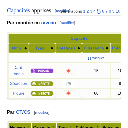
Capacités
apprises
5
Générations
1
2
3
4
6
7
8
9
10
[
modifier
]
Par montée en
niveau
[
modifier
]
Capacité
Nom
Type
Catégorie
Puissance
Précisi
[-] Masquer
Dard-
15
100
Venin
Sécrétion
—
95
%
Piqûre
60
100
Par
CT
/
CS
[
modifier
]
Numéro
Capacité
Type
Catégorie
Puissance