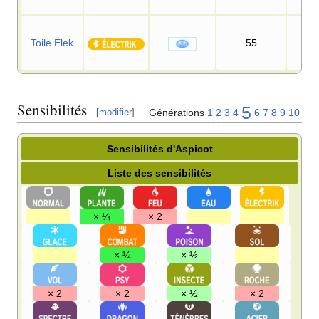
Toile Élek
55
95
Sensibilités
5
Générations
1
2
3
4
6
7
8
9
10
[
modifier
]
Sensibilités d'Aspicot
Liste des sensibilités
× ¼
× 2
× ¼
× ½
× 2
× 2
× ½
× 2