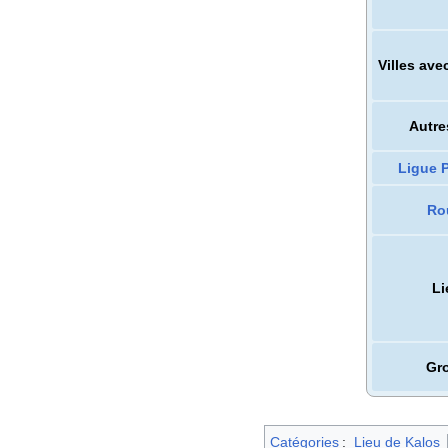
Villes av
Autres
Ligue 
Ro
Li
Gro
Catégories
:
Lieu de Kalos