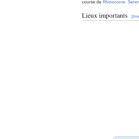
course de
Rhinocorne
.
Sere
Lieux importants
[
mod