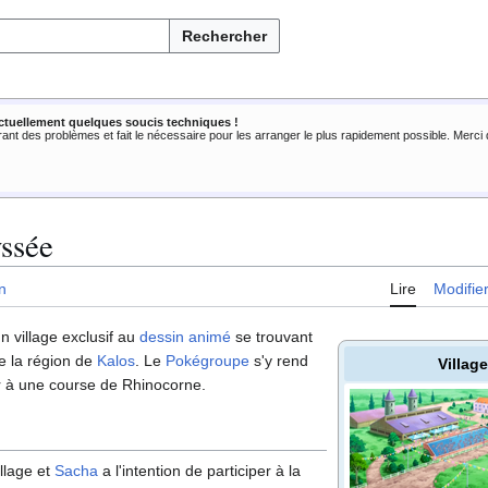
Rechercher
ctuellement quelques soucis techniques !
rant des problèmes et fait le nécessaire pour les arranger le plus rapidement possible. Merc
yssée
n
Lire
Modifie
n village exclusif au
dessin animé
se trouvant
 la région de
Kalos
. Le
Pokégroupe
s'y rend
Villag
r à une course de Rhinocorne.
llage et
Sacha
a l'intention de participer à la