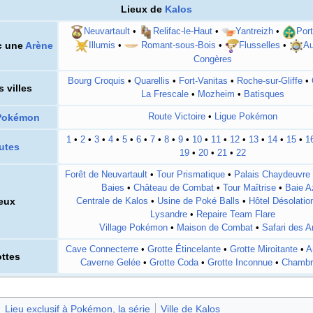
Lieux de
Kalos
Neuvartault
•
Relifac-le-Haut
•
Yantreizh
•
Por
ec une
Arène
Illumis
•
Romant-sous-Bois
•
Flusselles
•
Au
Congères
Bourg Croquis
•
Quarellis
•
Fort-Vanitas
•
Roche-sur-Gliffe
•
 villes
La Frescale
•
Mozheim
•
Batisques
Pokémon
Route Victoire
•
Ligue Pokémon
1
•
2
•
3
•
4
•
5
•
6
•
7
•
8
•
9
•
10
•
11
•
12
•
13
•
14
•
15
•
1
utes
19
•
20
•
21
•
22
Forêt de Neuvartault
•
Tour Prismatique
•
Palais Chaydeuvre
Baies
•
Château de Combat
•
Tour Maîtrise
•
Baie A
eux
Centrale de Kalos
•
Usine de Poké Balls
•
Hôtel Désolatio
Lysandre
•
Repaire Team Flare
Village Pokémon
•
Maison de Combat
•
Safari des 
Cave Connecterre
•
Grotte Étincelante
•
Grotte Miroitante
•
A
ttes
Caverne Gelée
•
Grotte Coda
•
Grotte Inconnue
•
Chambr
Lieu exclusif à Pokémon, la série
Ville de Kalos