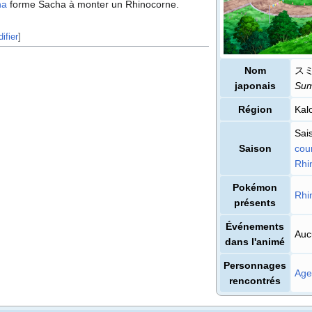
na
forme Sacha à monter un Rhinocorne.
ifier
]
Nom
ス
japonais
Sum
Région
Kal
Sai
Saison
cour
Rhi
Pokémon
Rhi
présents
Événements
Auc
dans l'animé
Personnages
Age
rencontrés