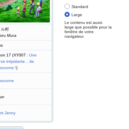
Standard
Large
Le contenu est aussi
large que possible pour la
ミル村
fenêtre de votre
iru Mura
navigateur.
os
son 17 (XY007
:
Une
se trépidante... de
nocorne
!
)
nocorne
un
nt Jenny