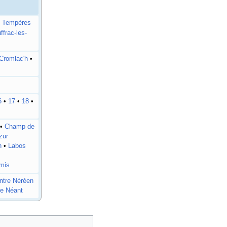
t Tempères
ffrac-les-
Cromlac'h
•
6
•
17
•
18
•
•
Champ de
zur
n
•
Labos
Amis
ntre Néréen
e Néant