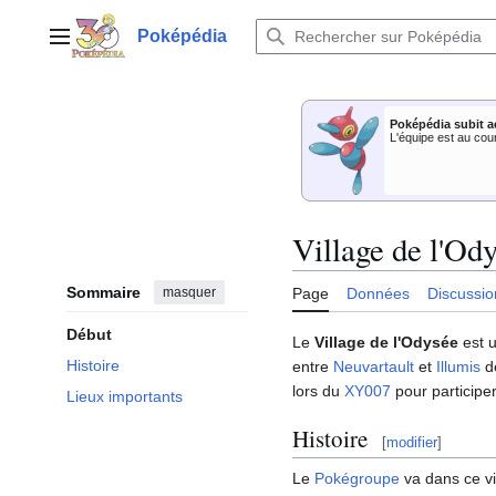
Aller
au
Poképédia
Menu principal
contenu
Poképédia subit a
L'équipe est au cou
Village de l'Od
Sommaire
masquer
Page
Données
Discussio
Début
Le
Village de l'Odysée
est u
Histoire
entre
Neuvartault
et
Illumis
de
lors du
XY007
pour participe
Lieux importants
Histoire
[
modifier
]
Le
Pokégroupe
va dans ce vi