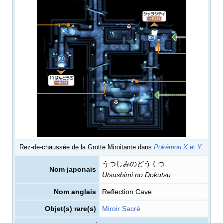
Rez-de-chaussée de la Grotte Miroitante dans
Pokémon X
et
Y
.
うつしみのどうくつ
Nom japonais
Utsushimi no Dōkutsu
Nom anglais
Reflection Cave
Objet(s) rare(s)
Miroir Sacré