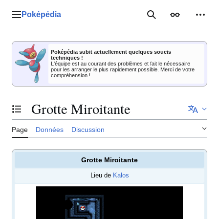
Aller
au
Poképédia
Menu principal
Rechercher
Apparence
Outil
contenu
Poképédia subit actuellement quelques soucis
techniques !
L'équipe est au courant des problèmes et fait le nécessaire
pour les arranger le plus rapidement possible. Merci de votre
compréhension !
Grotte Miroitante
Basculer la table des matières
Page
Données
Discussion
Grotte Miroitante
Lieu de
Kalos