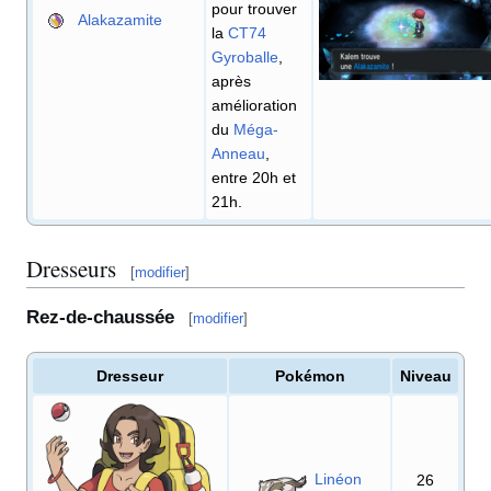
pour trouver
Alakazamite
la
CT74
Gyroballe
,
après
amélioration
du
Méga-
Anneau
,
entre 20h et
21h.
Dresseurs
[
modifier
]
Rez-de-chaussée
[
modifier
]
Dresseur
Pokémon
Niveau
Linéon
26