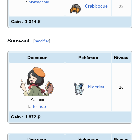
le
Montagnard
Crabicoque
23
Gain
: 1 344
Sous-sol
[
modifier
]
Dresseur
Pokémon
Niveau
Nidorina
26
Manami
la
Touriste
Gain
: 1 872
Dresseur
Pokémon
Niveau