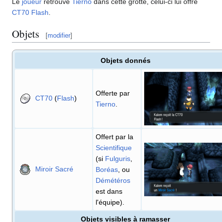
Le
joueur
retrouve
Tierno
dans cette grotte, celui-ci lui offre
CT70
Flash
.
Objets
[
modifier
]
Objets donnés
Offerte par
CT70
(
Flash
)
Tierno
.
Offert par la
Scientifique
(si
Fulguris
,
Miroir Sacré
Boréas
, ou
Démétéros
est dans
l'équipe).
Objets visibles à ramasser