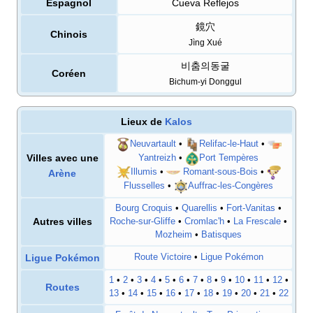
Espagnol
Cueva Reflejos
鏡穴
Chinois
Jìng Xué
비춤의동굴
Coréen
Bichum-yi Donggul
Lieux de
Kalos
Neuvartault
•
Relifac-le-Haut
•
Villes avec une
Yantreizh
•
Port Tempères
Illumis
•
Romant-sous-Bois
•
Arène
Flusselles
•
Auffrac-les-Congères
Bourg Croquis
•
Quarellis
•
Fort-Vanitas
•
Autres villes
Roche-sur-Gliffe
•
Cromlac'h
•
La Frescale
•
Mozheim
•
Batisques
Ligue Pokémon
Route Victoire
•
Ligue Pokémon
1
•
2
•
3
•
4
•
5
•
6
•
7
•
8
•
9
•
10
•
11
•
12
•
Routes
13
•
14
•
15
•
16
•
17
•
18
•
19
•
20
•
21
•
22