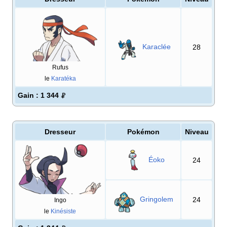
Karaclée
28
Rufus
le
Karatéka
Gain
: 1 344
Dresseur
Pokémon
Niveau
Éoko
24
Gringolem
24
Ingo
le
Kinésiste