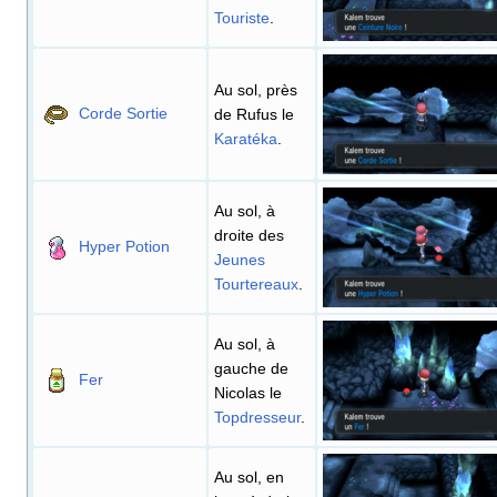
Touriste
.
Au sol, près
Corde Sortie
de Rufus le
Karatéka
.
Au sol, à
droite des
Hyper Potion
Jeunes
Tourtereaux
.
Au sol, à
gauche de
Fer
Nicolas le
Topdresseur
.
Au sol, en