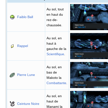
Au sol, tout
en haut du
Faiblo Ball
rez-de-
chaussée.
Au sol, en
haut à
Rappel
gauche de la
Scientifique
.
Au sol, en
bas de
Pierre Lune
Makoto la
Combattante
.
Au sol, en
haut de
Ceinture Noire
Manami la