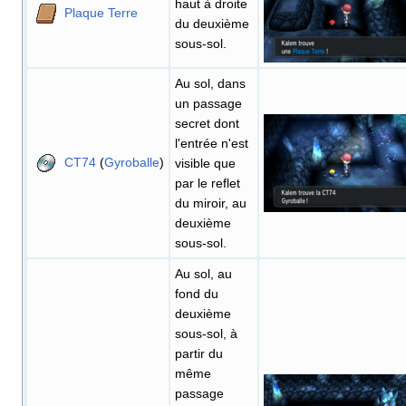
haut à droite
Plaque Terre
du deuxième
sous-sol.
Au sol, dans
un passage
secret dont
l'entrée n'est
CT74
(
Gyroballe
)
visible que
par le reflet
du miroir, au
deuxième
sous-sol.
Au sol, au
fond du
deuxième
sous-sol, à
partir du
même
passage