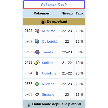
Pokémon X
et
Y
Pokémon
Niveau
Taux
En marchant
0122
M. Mime
22–23
20
%
0202
Qulbutoké
22
10
%
0302
Ténéfix
22–23
5
%
0433
Korillon
21–22
10
%
0524
Nodulithe
21–22
20
%
0577
Nucléos
22–23
20
%
0703
Strassie
23
15
%
Embuscade depuis le plafond