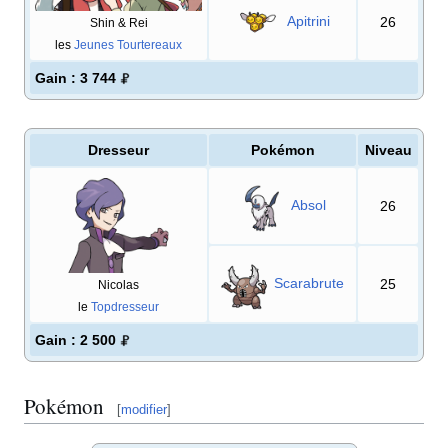
Apitrini
26
Shin & Rei
les
Jeunes Tourtereaux
Gain
: 3 744
Dresseur
Pokémon
Niveau
Absol
26
Scarabrute
25
Nicolas
le
Topdresseur
Gain
: 2 500
Pokémon
[
modifier
]