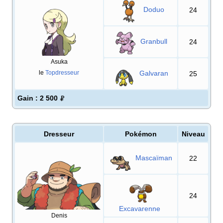
Doduo
24
Granbull
24
Asuka
Galvaran
le
Topdresseur
25
Gain
: 2 500
Dresseur
Pokémon
Niveau
Mascaïman
22
24
Excavarenne
Denis