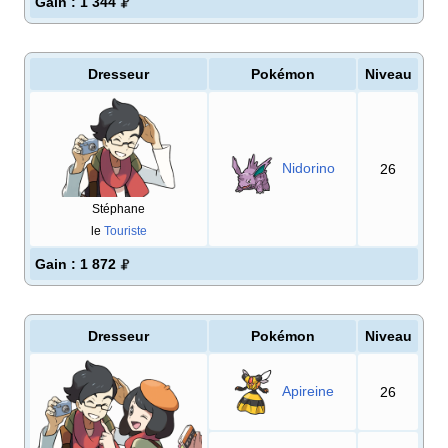
Gain
: 1 344
Dresseur
Pokémon
Niveau
Nidorino
26
Stéphane
le
Touriste
Gain
: 1 872
Dresseur
Pokémon
Niveau
Apireine
26