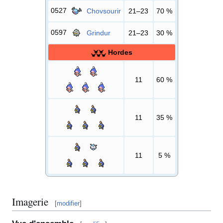
0527
Chovsourir
21–23
70
%
0597
Grindur
21–23
30
%
Hordes
11
60
%
11
35
%
11
5
%
Imagerie
[
modifier
]