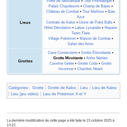
Forêt de Neuvartault
•
Tour Prismatique
•
Palais Chaydeuvre
•
Champ de Baies
•
Château de Combat
•
Tour Maîtrise
•
Baie
Azur
Lieux
Centrale de Kalos
•
Usine de Poké Balls
•
Hôtel Désolation
•
Labos Lysandre
•
Repaire
Team Flare
Village Pokémon
•
Maison de Combat
•
Safari des Amis
Cave Connecterre
•
Grotte Étincelante
•
Grotte Miroitante
•
Antre Néréen
Grottes
Caverne Gelée
•
Grotte Coda
•
Grotte
Inconnue
•
Chambre Néant
Catégories
:
Grotte
Grotte de Kalos
Lieu
Lieu de Kalos
Lieu (jeu vidéo)
Lieu de Pokémon X et Y
La dernière modification de cette page a été faite le 23 octobre 2025 à
13:22.