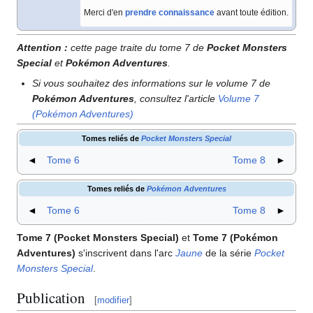
Merci d'en
prendre connaissance
avant toute édition.
Attention
:
cette page traite du tome 7 de
Pocket Monsters
Special
et
Pokémon Adventures
.
Si vous souhaitez des informations sur le volume 7 de
Pokémon Adventures
, consultez l'article
Volume 7
(Pokémon Adventures)
Tomes reliés de
Pocket Monsters Special
◄
Tome 6
Tome 8
►
Tomes reliés de
Pokémon Adventures
◄
Tome 6
Tome 8
►
Tome 7 (Pocket Monsters Special)
et
Tome 7 (Pokémon
Adventures)
s'inscrivent dans l'arc
Jaune
de la série
Pocket
Monsters Special
.
Publication
[
modifier
]