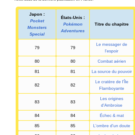
Japon
:
États-Unis
:
Pocket
Pokémon
Titre du chapitre
Monsters
Adventures
Special
Le messager de
79
79
l'espoir
80
80
Combat aérien
81
81
La source du pouvoir
Le cratère de l'Île
82
82
Flamboyante
Les origines
83
83
d'Ambroise
84
84
Échec & mat
85
85
L'ombre d'un doute