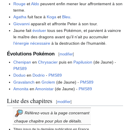
Rouge
et
Aldo
peuvent enfin mener leur affrontement à son
terme.
Agatha
fuit face à
Koga
et
Bleu
.
Giovanni
apparaît et affronte Peter à son tour.
Jaune fait
évoluer
tous ses Pokémon, et parvient à vaincre
le maître des dragons avant qu'il n'ait pu accumuler
l'énergie nécessaire
à la destruction de l'humanité.
Évolutions Pokémon
[
modifier
]
Chenipan
en
Chrysacier
puis en
Papilusion
(de Jaune) -
PMS89
Doduo
en
Dodrio
-
PMS89
Gravalanch
en
Grolem
(de Jaune) -
PMS89
Amonita
en
Amonistar
(de Jaune) -
PMS89
Liste des chapitres
[
modifier
]
Référez-vous à la page concernant
chaque chapitre pour plus de détails.
Titres issus de la dernière publication en France.