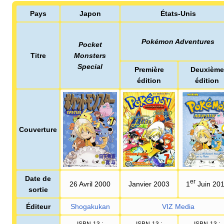
Pays
Japon
États-Unis
Pokémon Adventures
Pocket
Titre
Monsters
Special
Première
Deuxième
édition
édition
Couverture
Date de
er
26 Avril 2000
Janvier 2003
1
Juin 20
sortie
Éditeur
Shogakukan
VIZ Media
ISBN-13
:
ISBN-13
:
ISBN-13
: