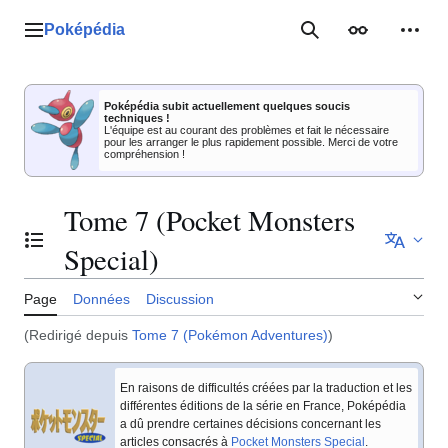
Aller
au
Poképédia
Menu principal
Rechercher
Apparence
Outil
contenu
Poképédia subit actuellement quelques soucis
techniques !
L'équipe est au courant des problèmes et fait le nécessaire
pour les arranger le plus rapidement possible. Merci de votre
compréhension !
Tome 7 (Pocket Monsters
Basculer la table des matières
Special)
Page
Données
Discussion
(Redirigé depuis
Tome 7 (Pokémon Adventures)
)
En raisons de difficultés créées par la traduction et les
différentes éditions de la série en France, Poképédia
a dû prendre certaines décisions concernant les
articles consacrés à
Pocket Monsters Special
.