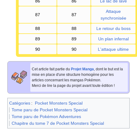
86
86
Le lac de lave
Attaque
87
87
synchronisée
88
88
Le retour du boss
89
89
Un plan infernal
90
90
L'attaque ultime
Cet article fait partie du
Projet Manga
, dont le but est la
mise en place d'une structure homogène pour les
articles concernant les mangas Pokémon.
Merci de lire la page du projet avant toute édition
!
Catégories
:
Pocket Monsters Special
Tome paru de Pocket Monsters Special
Tome paru de Pokémon Adventures
Chapitre du tome 7 de Pocket Monsters Special