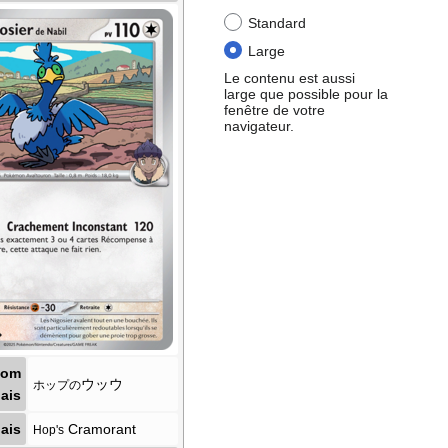
Standard
Large
Le contenu est aussi
large que possible pour la
fenêtre de votre
navigateur.
Nom
ウッウ
ホップの
ais
ais
Cramorant
Hop's