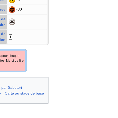
-30
nce
 de
aite
 de
ion
fs pour chaque
iés. Merci de lire
e par Saboteri
e
Carte au stade de base