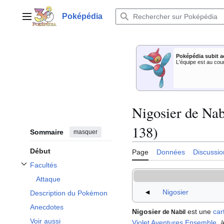
Aller
au
Poképédia
Menu principal
contenu
Poképédia subit a
L'équipe est au cou
Nigosier de Nab
138)
Sommaire
masquer
Début
Page
Données
Discussio
Facultés
Afficher / masquer la sous-section Facultés
Attaque
◄
Nigosier
Description du Pokémon
Anecdotes
Nigosier
est une
ca
de Nabil
Voir aussi
Violet Aventures Ensemble
, 