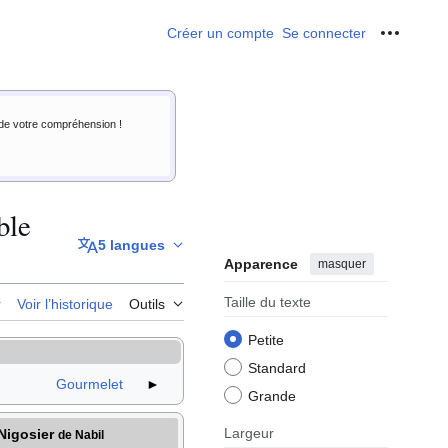
Créer un compte
Se connecter
Outils p
i de votre compréhension !
ble
5 langues
Apparence
masquer
Taille du texte
r
Voir l’historique
Outils
Petite
Standard
Gourmelet
►
Grande
Largeur
Nigosier
de Nabil