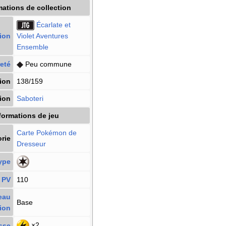
mations de collection
Écarlate et
ion
Violet Aventures
Ensemble
eté
Peu commune
ion
138/159
tion
Saboteri
formations de jeu
Carte Pokémon
de
rie
Dresseur
ype
PV
110
eau
Base
ion
×2
sse