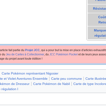
Résista
Coût
Retr
Marque
régulat
article fait partie du
Projet JCC
, qui a pour but la mise en place d'articles exhausti
te du
Jeu de Cartes à Collectionner
, du
JCC Pokémon Pocket
et de leurs jeux assoc
age du projet avant toute édition
!
Carte Pokémon représentant Nigosier
ate et Violet Aventures Ensemble
Carte peu commune
Carte illustré
okémon de Dresseur
Carte Pokémon de Nabil
Carte de type Incolor
 régulation I