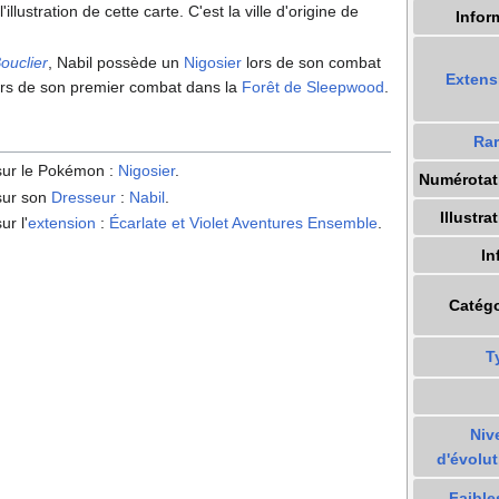
l'illustration de cette carte. C'est la ville d'origine de
Infor
ouclier
, Nabil possède un
Nigosier
lors de son combat
Extens
lors de son premier combat dans la
Forêt de Sleepwood
.
Rar
 sur le Pokémon
:
Nigosier
.
Numérotat
 sur son
Dresseur
:
Nabil
.
Illustra
ur l'
extension
:
Écarlate et Violet Aventures Ensemble
.
In
Catégo
T
Niv
d'évolut
Faible