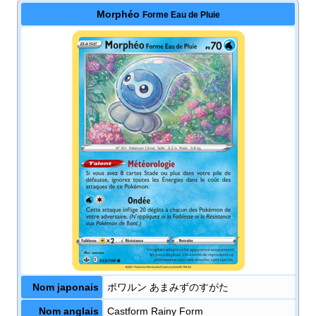
Morphéo
Forme Eau de Pluie
Nom japonais
ポワルン あまみずのすがた
Nom anglais
Castform Rainy Form