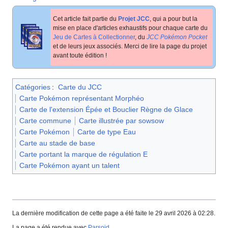
Cet article fait partie du
Projet JCC
, qui a pour but la
mise en place d'articles exhaustifs pour chaque carte du
Jeu de Cartes à Collectionner
, du
JCC Pokémon Pocket
et de leurs jeux associés. Merci de lire la page du projet
avant toute édition
!
Catégories
:
Carte du JCC
Carte Pokémon représentant Morphéo
Carte de l'extension Épée et Bouclier Règne de Glace
Carte commune
Carte illustrée par sowsow
Carte Pokémon
Carte de type Eau
Carte au stade de base
Carte portant la marque de régulation E
Carte Pokémon ayant un talent
La dernière modification de cette page a été faite le 29 avril 2026 à 02:28.
La page a été rendue avec
Parsoid
.