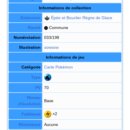
Informations de collection
Extension
Épée et Bouclier Règne de Glace
Rareté
Commune
Numérotation
033/198
Illustration
sowsow
Informations de jeu
Catégorie
Carte Pokémon
Type
PV
70
Niveau
Base
d'évolution
×2
Faiblesse
Résistance
Aucune