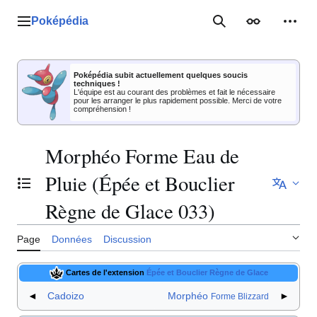
Aller
au
Poképédia
Menu principal
Rechercher
Apparence
Outil
contenu
Poképédia subit actuellement quelques soucis
techniques !
L'équipe est au courant des problèmes et fait le nécessaire
pour les arranger le plus rapidement possible. Merci de votre
compréhension !
Morphéo Forme Eau de
Pluie (Épée et Bouclier
Basculer la table des matières
Règne de Glace 033)
Page
Données
Discussion
Cartes de l'extension
Épée et Bouclier Règne de Glace
◄
Cadoizo
Morphéo
►
Forme Blizzard