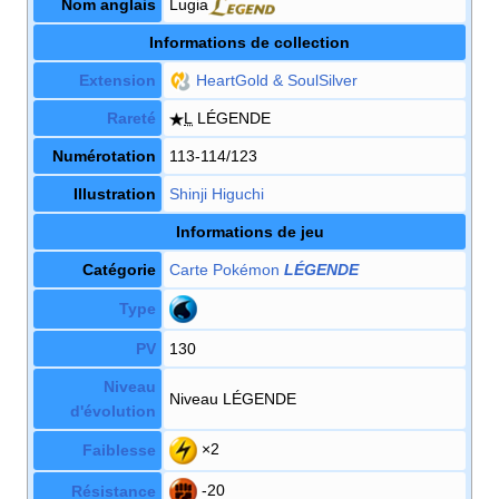
Nom anglais
Lugia
Informations de collection
Extension
HeartGold & SoulSilver
Rareté
L
LÉGENDE
Numérotation
113-114/123
Illustration
Shinji Higuchi
Informations de jeu
Catégorie
Carte Pokémon
LÉGENDE
Type
PV
130
Niveau
Niveau LÉGENDE
d'évolution
×2
Faiblesse
-20
Résistance