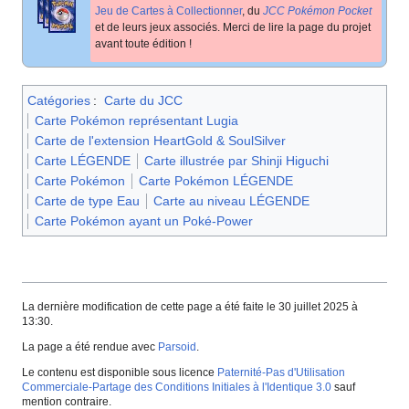
Jeu de Cartes à Collectionner
, du
JCC Pokémon Pocket
et de leurs jeux associés. Merci de lire la page du projet
avant toute édition
!
Catégories
:
Carte du JCC
Carte Pokémon représentant Lugia
Carte de l'extension HeartGold & SoulSilver
Carte LÉGENDE
Carte illustrée par Shinji Higuchi
Carte Pokémon
Carte Pokémon LÉGENDE
Carte de type Eau
Carte au niveau LÉGENDE
Carte Pokémon ayant un Poké-Power
La dernière modification de cette page a été faite le 30 juillet 2025 à
13:30.
La page a été rendue avec
Parsoid
.
Le contenu est disponible sous licence
Paternité-Pas d'Utilisation
Commerciale-Partage des Conditions Initiales à l'Identique 3.0
sauf
mention contraire.