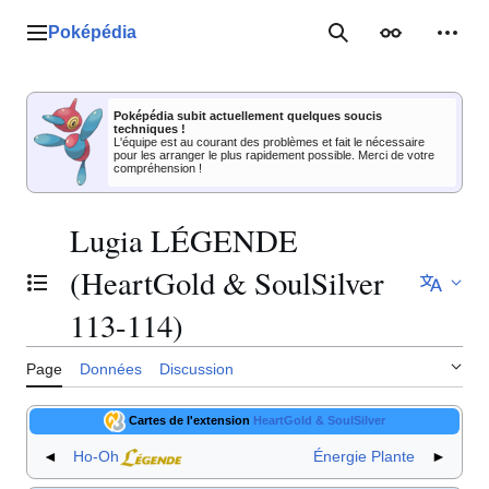
Aller
au
Poképédia
Menu principal
Rechercher
Apparence
Outil
contenu
Poképédia subit actuellement quelques soucis
techniques !
L'équipe est au courant des problèmes et fait le nécessaire
pour les arranger le plus rapidement possible. Merci de votre
compréhension !
Lugia LÉGENDE
(HeartGold & SoulSilver
Basculer la table des matières
113-114)
Page
Données
Discussion
Cartes de l'extension
HeartGold & SoulSilver
◄
Ho-Oh
Énergie Plante
►