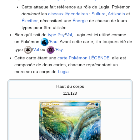
Cette attaque fait référence au rôle de Lugia, Pokémon
dominant
les
oiseaux légendaires
:
Sulfura
,
Artikodin
et
Électhor
, nécessitant une
Énergie
de chacun de leurs
types pour être utilisée.
Bien qu'il soit de
type
Psy
/
Vol
, Lugia est ici utilisé comme
un Pokémon
/
Eau
. Avant cette carte, il a toujours été de
type
/
Vol
ou
/
Psy
.
Cette carte étant une
carte Pokémon LÉGENDE
, elle est
composée de deux cartes, chacune représentant un
morceau du corps de
Lugia
.
Haut du corps
113/123