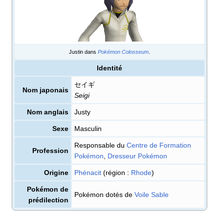
Justin dans
Pokémon Colosseum
.
Identité
セイギ
Nom japonais
Seigi
Nom anglais
Justy
Sexe
Masculin
Responsable du
Centre de Formation
Profession
Pokémon
,
Dresseur Pokémon
Origine
Phénacit
(région
:
Rhode
)
Pokémon de
Pokémon dotés de
Voile Sable
prédilection