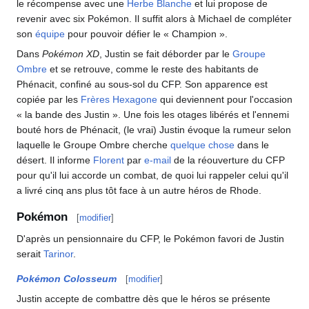
le récompense avec une
Herbe Blanche
et lui propose de
revenir avec six Pokémon. Il suffit alors à Michael de compléter
son
équipe
pour pouvoir défier le «
Champion
».
Dans
Pokémon XD
, Justin se fait déborder par le
Groupe
Ombre
et se retrouve, comme le reste des habitants de
Phénacit, confiné au sous-sol du CFP. Son apparence est
copiée par les
Frères Hexagone
qui deviennent pour l'occasion
«
la bande des Justin
». Une fois les otages libérés et l'ennemi
bouté hors de Phénacit, (le vrai) Justin évoque la rumeur selon
laquelle le Groupe Ombre cherche
quelque chose
dans le
désert. Il informe
Florent
par
e-mail
de la réouverture du CFP
pour qu'il lui accorde un combat, de quoi lui rappeler celui qu'il
a livré cinq ans plus tôt face à un autre héros de Rhode.
Pokémon
[
modifier
]
D'après un pensionnaire du CFP, le Pokémon favori de Justin
serait
Tarinor
.
Pokémon Colosseum
[
modifier
]
Justin accepte de combattre dès que le héros se présente