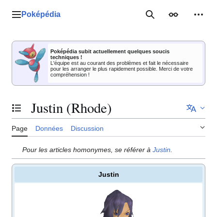
Aller
au
Poképédia
Menu principal
Rechercher
Apparence
Outil
contenu
Poképédia subit actuellement quelques soucis
techniques !
L'équipe est au courant des problèmes et fait le nécessaire
pour les arranger le plus rapidement possible. Merci de votre
compréhension !
Justin (Rhode)
Basculer la table des matières
Page
Données
Discussion
Pour les articles homonymes, se référer à
Justin
.
Justin