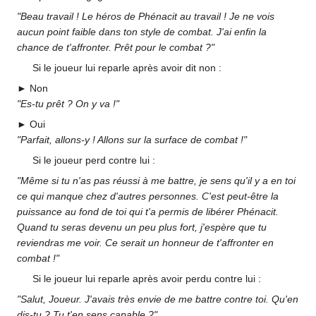
"Beau travail
! Le héros de Phénacit au travail
! Je ne vois
aucun point faible dans ton style de combat. J'ai enfin la
chance de t'affronter. Prêt pour le combat
?"
Si le joueur lui reparle après avoir dit non
:
► Non
"Es-tu prêt
? On y va
!"
► Oui
"Parfait, allons-y
! Allons sur la surface de combat
!"
Si le joueur perd contre lui
:
"Même si tu n'as pas réussi à me battre, je sens qu'il y a en toi
ce qui manque chez d'autres personnes. C'est peut-être la
puissance au fond de toi qui t'a permis de libérer Phénacit.
Quand tu seras devenu un peu plus fort, j'espère que tu
reviendras me voir. Ce serait un honneur de t'affronter en
combat
!"
Si le joueur lui reparle après avoir perdu contre lui
:
"Salut, Joueur. J'avais très envie de me battre contre toi. Qu'en
dis-tu
? Tu t'en sens capable
?"