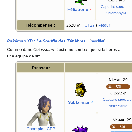
2 ×
?? exp
Capacité spéciale
:
Héliatronc
♀
Chlorophylle
Récompense
:
2520
+
CT27
(
Retour
)
Pokémon XD
: Le Souffle des Ténèbres
[
modifier
]
Comme dans
Colosseum
, Justin ne combat que si le héros a
une équipe de six.
Dresseur
Niveau 29
2 ×
?? exp
Capacité spéciale
Sablaireau
♂
Voile Sable
Niveau 29
Champion CFP