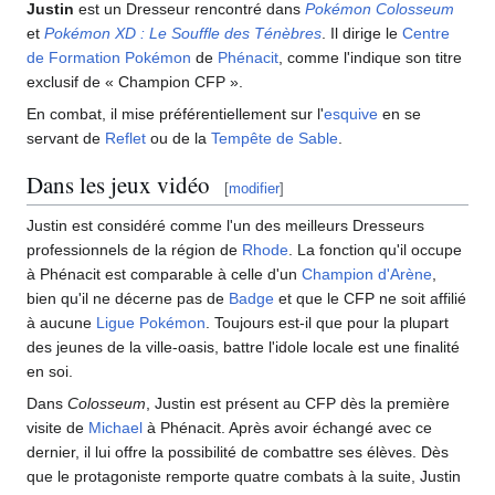
Justin
est un Dresseur rencontré dans
Pokémon Colosseum
et
Pokémon XD
: Le Souffle des Ténèbres
. Il dirige le
Centre
de Formation Pokémon
de
Phénacit
, comme l'indique son titre
exclusif de «
Champion CFP
».
En combat, il mise préférentiellement sur l'
esquive
en se
servant de
Reflet
ou de la
Tempête de Sable
.
Dans les jeux vidéo
[
modifier
]
Justin est considéré comme l'un des meilleurs Dresseurs
professionnels de la région de
Rhode
. La fonction qu'il occupe
à Phénacit est comparable à celle d'un
Champion d'Arène
,
bien qu'il ne décerne pas de
Badge
et que le CFP ne soit affilié
à aucune
Ligue Pokémon
. Toujours est-il que pour la plupart
des jeunes de la ville-oasis, battre l'idole locale est une finalité
en soi.
Dans
Colosseum
, Justin est présent au CFP dès la première
visite de
Michael
à Phénacit. Après avoir échangé avec ce
dernier, il lui offre la possibilité de combattre ses élèves. Dès
que le protagoniste remporte quatre combats à la suite, Justin