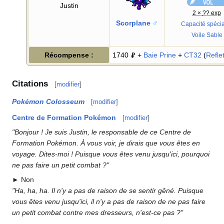
Justin
2 ×
?? exp
Scorplane
♂
Capacité spécia
Voile Sable
Récompense
:
1740
+
Baie Prine
+
CT32
(
Refle
Citations
[
modifier
]
Pokémon Colosseum
[
modifier
]
Centre de Formation Pokémon
[
modifier
]
"Bonjour
! Je suis Justin, le responsable de ce Centre de
Formation Pokémon. À vous voir, je dirais que vous êtes en
voyage. Dites-moi
! Puisque vous êtes venu jusqu'ici, pourquoi
ne pas faire un petit combat
?"
► Non
"Ha, ha, ha. Il n'y a pas de raison de se sentir gêné. Puisque
vous êtes venu jusqu'ici, il n'y a pas de raison de ne pas faire
un petit combat contre mes dresseurs, n'est-ce pas
?"