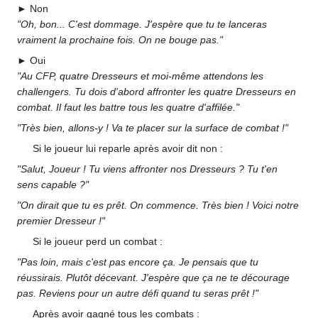
► Non
"Oh, bon... C'est dommage. J'espère que tu te lanceras
vraiment la prochaine fois. On ne bouge pas."
► Oui
"Au CFP, quatre Dresseurs et moi-même attendons les
challengers. Tu dois d'abord affronter les quatre Dresseurs en
combat. Il faut les battre tous les quatre d'affilée."
"Très bien, allons-y
! Va te placer sur la surface de combat
!"
Si le joueur lui reparle après avoir dit non
:
"Salut, Joueur
! Tu viens affronter nos Dresseurs
? Tu t'en
sens capable
?"
"On dirait que tu es prêt. On commence. Très bien
! Voici notre
premier Dresseur
!"
Si le joueur perd un combat
:
"Pas loin, mais c'est pas encore ça. Je pensais que tu
réussirais. Plutôt décevant. J'espère que ça ne te décourage
pas. Reviens pour un autre défi quand tu seras prêt
!"
Après avoir gagné tous les combats
: