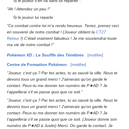
Si le joueur s'en va sans lui reparler
:
"Ah
! Attendez un peu
!"
Si le joueur lui reparle
:
"Ce combat contre toi m'a rendu heureux. Tenez, prenez ceci
en souvenir de notre combat
! (Joueur obtient la
CT27
Retour
!) C'était vraiment fabuleux
! Je me souviendrai toute
ma vie de notre combat
!"
Pokémon XD
: Le Souffle des Ténèbres
[
modifier
]
Centre de Formation Pokémon
[
modifier
]
"Joueur, c'est ça
? Par tes actes, tu as sauvé la ville. Nous te
devons tous un grand merci
! J'aimerais qu'on garde le
contact. Peux-tu me donner ton numéro de P★AD
? Je
t'appellerai s'il se passe quoi que ce soit."
"Joueur, c'est ça
? Par tes actes, tu as sauvé la ville. Nous te
devons tous un grand merci
! J'aimerais qu'on garde le
contact. Peux-tu me donner ton numéro de P★AD
? Je
t'appellerai s'il se passe quoi que ce soit. (Joueur donne son
numéro de P★AD à Justin) Merci. On garde le contact. Je