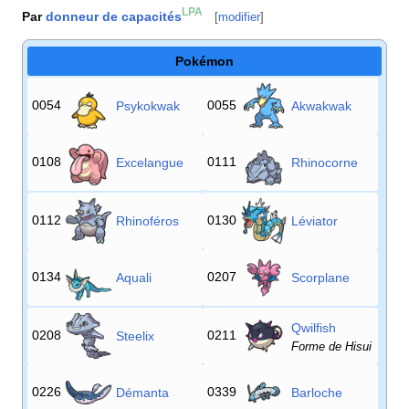
LPA
Par
donneur de capacités
[
modifier
]
Pokémon
0054
0055
Psykokwak
Akwakwak
0108
0111
Excelangue
Rhinocorne
0112
0130
Rhinoféros
Léviator
0134
0207
Aquali
Scorplane
Qwilfish
0208
0211
Steelix
Forme de Hisui
0226
0339
Démanta
Barloche