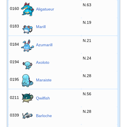
N.63
0160
Aligatueur
N.19
0183
Marill
N.21
0184
Azumarill
N.24
0194
Axoloto
N.28
0195
Maraiste
N.56
0211
Qwilfish
N.28
0339
Barloche