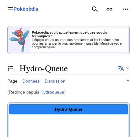
Aller
au
Poképédia
Menu principal
Rechercher
Apparence
Outil
contenu
Poképédia subit actuellement quelques soucis
techniques !
L'équipe est au courant des problèmes et fait le nécessaire
pour les arranger le plus rapidement possible. Merci de votre
compréhension !
Hydro-Queue
Basculer la table des matières
Page
Données
Discussion
(Redirigé depuis
Hydroqueue
)
Hydro-Queue