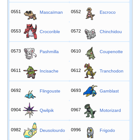
0551
0552
Mascaïman
Escroco
0553
0572
Crocorible
Chinchidou
0573
0610
Pashmilla
Coupenotte
0611
0612
Incisache
Tranchodon
0692
0693
Flingouste
Gamblast
0904
0967
Qwilpik
Motorizard
0982
0996
Deusolourdo
Frigodo