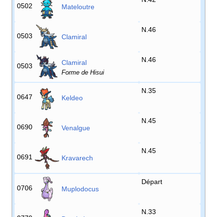
0502
Mateloutre
N.46
0503
Clamiral
N.46
Clamiral
0503
Forme de Hisui
N.35
0647
Keldeo
N.45
0690
Venalgue
N.45
0691
Kravarech
Départ
0706
Muplodocus
N.33