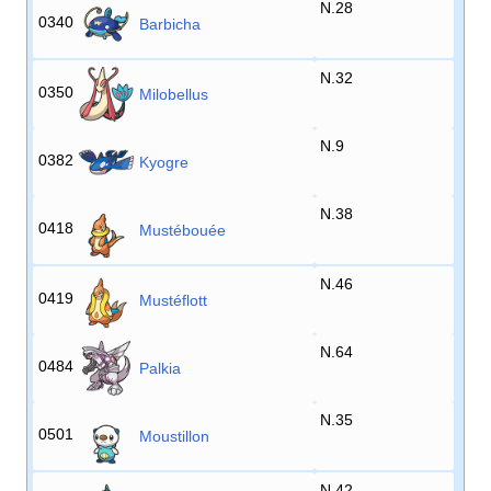
N.28
0340
Barbicha
N.32
0350
Milobellus
N.9
0382
Kyogre
N.38
0418
Mustébouée
N.46
0419
Mustéflott
N.64
0484
Palkia
N.35
0501
Moustillon
N.42