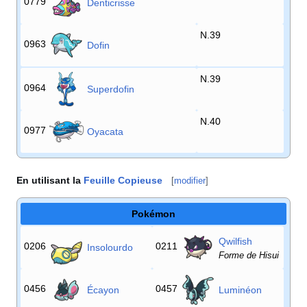
0779
Denticrisse
N.39
0963
Dofin
N.39
0964
Superdofin
N.40
0977
Oyacata
En utilisant la
Feuille Copieuse
[
modifier
]
Pokémon
Qwilfish
0206
0211
Insolourdo
Forme de Hisui
0456
0457
Écayon
Luminéon