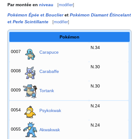
Par montée en
niveau
[
modifier
]
Pokémon Épée
et
Bouclier
et
Pokémon Diamant Étincelant
et
Perle Scintillante
[
modifier
]
Pokémon
N.34
0007
Carapuce
N.30
0008
Carabaffe
N.30
0009
Tortank
N.24
0054
Psykokwak
N.24
0055
Akwakwak