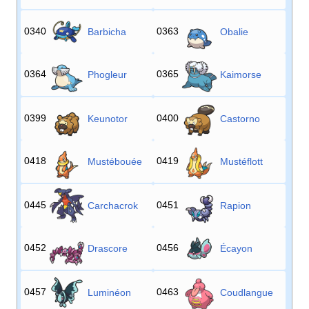
0340
0363
Barbicha
Obalie
0364
0365
Phogleur
Kaimorse
0399
0400
Keunotor
Castorno
0418
0419
Mustébouée
Mustéflott
0445
0451
Carchacrok
Rapion
0452
0456
Drascore
Écayon
0457
0463
Luminéon
Coudlangue