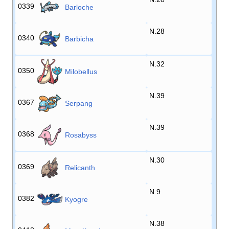
0339
Barloche
N.28
0340
Barbicha
N.32
0350
Milobellus
N.39
0367
Serpang
N.39
0368
Rosabyss
N.30
0369
Relicanth
N.9
0382
Kyogre
N.38