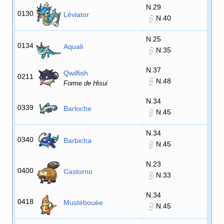
N.29
0130
Léviator
N.40
N.25
0134
Aquali
N.35
N.37
Qwilfish
0211
N.48
Forme de Hisui
N.34
0339
Barloche
N.45
N.34
0340
Barbicha
N.45
N.23
0400
Castorno
N.33
N.34
0418
Mustébouée
N.45