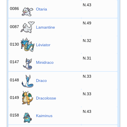
N.43
0086
Otaria
N.49
0087
Lamantine
N.32
0130
Léviator
N.31
0147
Minidraco
N.33
0148
Draco
N.33
0149
Dracolosse
N.43
0158
Kaiminus