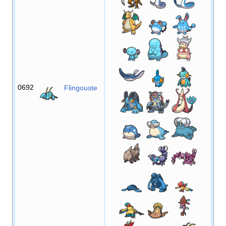
0692
Flingouste