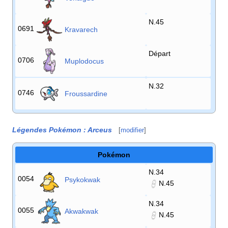
N.45
0691
Kravarech
Départ
0706
Muplodocus
N.32
0746
Froussardine
Légendes Pokémon
: Arceus
[
modifier
]
Pokémon
N.34
0054
Psykokwak
N.45
N.34
0055
Akwakwak
N.45