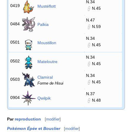
N.34
0419
Mustéflott
N.45
N.47
0484
Palkia
N.59
N.34
0501
Moustillon
N.45
N.34
0502
Mateloutre
N.45
N.34
Clamiral
0503
N.45
Forme de Hisui
N.37
0904
Qwilpik
N.48
Par
reproduction
[
modifier
]
Pokémon Épée
et
Bouclier
[
modifier
]