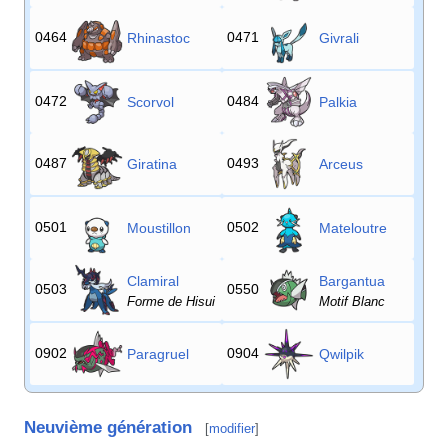
0464
0471
Rhinastoc
Givrali
0472
0484
Scorvol
Palkia
0487
0493
Giratina
Arceus
0501
0502
Moustillon
Mateloutre
Clamiral
Bargantua
0503
0550
Forme de Hisui
Motif Blanc
0902
0904
Paragruel
Qwilpik
Neuvième génération
[
modifier
]