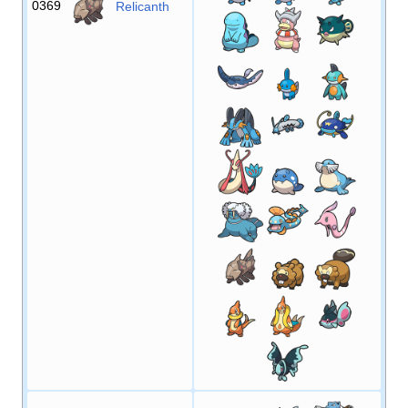
0369
Relicanth