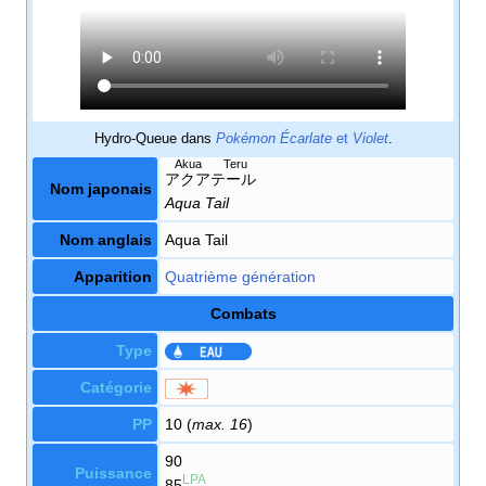
Hydro-Queue dans
Pokémon Écarlate
et
Violet
.
Akua Teru
アクアテール
Nom japonais
Aqua Tail
Nom anglais
Aqua Tail
Apparition
Quatrième génération
Combats
Type
Catégorie
PP
10 (
max. 16
)
90
Puissance
LPA
85