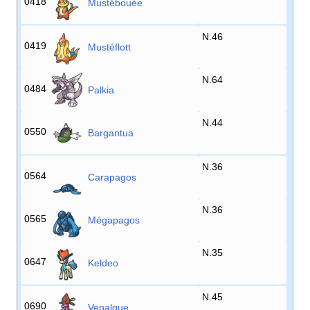
0418
Mustébouée
N.46
0419
Mustéflott
N.64
0484
Palkia
N.44
0550
Bargantua
N.36
0564
Carapagos
N.36
0565
Mégapagos
N.35
0647
Keldeo
N.45
0690
Venalgue