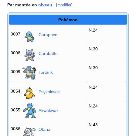
Par montée en
niveau
[
modifier
]
Pokémon
N.24
0007
Carapuce
N.30
0008
Carabaffe
N.30
0009
Tortank
N.24
0054
Psykokwak
N.24
0055
Akwakwak
N.43
0086
Otaria