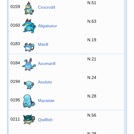
N.51
0159
Crocrodil
N.63
0160
Aligatueur
N.19
0183
Marill
N.21
0184
Azumarill
N.24
0194
Axoloto
N.28
0195
Maraiste
N.56
0211
Qwilfish
N.28