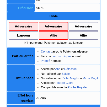
Précision
90
%
Cible
Adversaire
Adversaire
Adversaire
Lanceur
Allié
Allié
N'importe quel Pokémon adjacent au lanceur
Contact
avec le Pokémon adverse
Particularités
Taux de
coups critiques
normal
Priorité
normale
Affecté par
Abri
et
Détection
Non-affecté par
Saisie
Influences
Non-affecté par
Reflet Magik
ou
Miroir Magik
Affecté par
Poudre Claire
Compatible avec la
Roche Royale
Effet hors
Aucun
combat