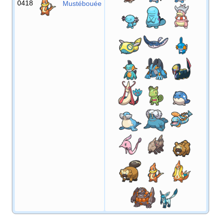
0418
Mustébouée