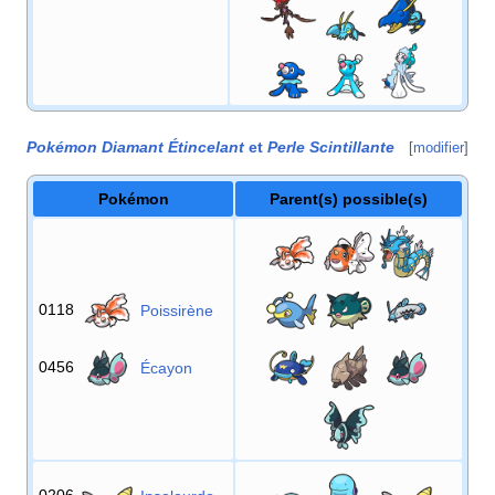
Pokémon Diamant Étincelant
et
Perle Scintillante
[
modifier
]
Pokémon
Parent(s) possible(s)
0118
Poissirène
0456
Écayon
0206