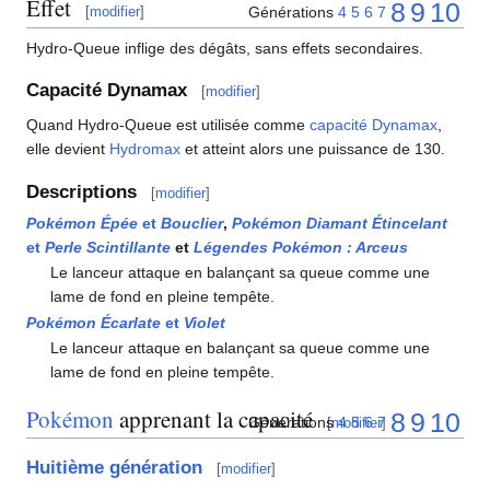
Effet
8
9
10
Générations
4
5
6
7
[
modifier
]
Hydro-Queue inflige des dégâts, sans effets secondaires.
Capacité Dynamax
[
modifier
]
Quand Hydro-Queue est utilisée comme
capacité Dynamax
,
elle devient
Hydromax
et atteint alors une puissance de 130.
Descriptions
[
modifier
]
Pokémon Épée
et
Bouclier
,
Pokémon Diamant Étincelant
et
Perle Scintillante
et
Légendes Pokémon
: Arceus
Le lanceur attaque en balançant sa queue comme une
lame de fond en pleine tempête.
Pokémon Écarlate
et
Violet
Le lanceur attaque en balançant sa queue comme une
lame de fond en pleine tempête.
Pokémon
apprenant la capacité
8
9
10
Générations
4
5
6
7
[
modifier
]
Huitième génération
[
modifier
]