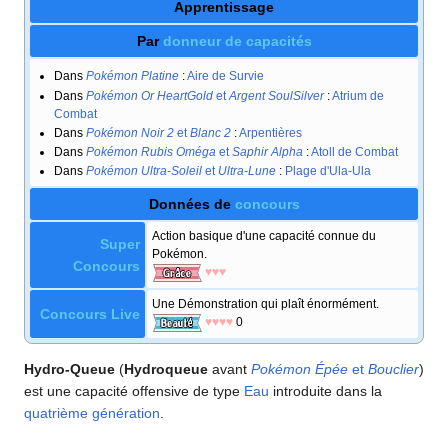
Apprentissage
Par
donneur de capacités
Dans
Pokémon Platine
:
Aire de Survie
Dans
Pokémon Or HeartGold
et
Argent SoulSilver
:
Atrium de
Combat
Dans
Pokémon Noir 2
et
Blanc 2
:
Arpentières
Dans
Pokémon Rubis Oméga
et
Saphir Alpha
:
Atoll de Combat
Dans
Pokémon Ultra-Soleil
et
Ultra-Lune
:
Plage d'Ula-Ula
Données de
concours
Action basique d'une capacité connue du
Super
Pokémon.
Concours
♥♥♥
Une Démonstration qui plaît énormément.
Concours Live
♥♥♥♥
0
Hydro-Queue
(
Hydroqueue
avant
Pokémon Épée
et
Bouclier
)
est une capacité offensive de type
Eau
introduite dans la
quatrième génération
.