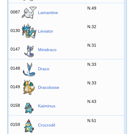
N.49
0087
Lamantine
N.32
0130
Léviator
N.31
0147
Minidraco
N.33
0148
Draco
N.33
0149
Dracolosse
N.43
0158
Kaiminus
N.51
0159
Crocrodil