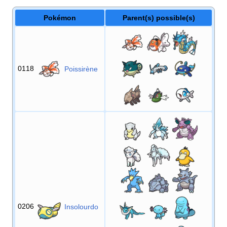
Pokémon
Parent(s) possible(s)
0118
Poissirène
0206
Insolourdo