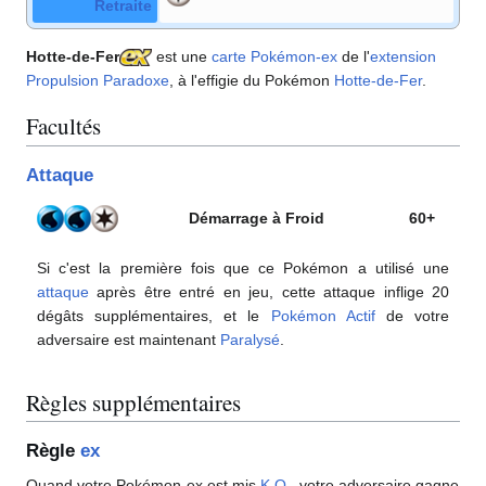
Retraite
Hotte-de-Fer
est une
carte Pokémon
-ex
de l'
extension
Propulsion Paradoxe
, à l'effigie du Pokémon
Hotte-de-Fer
.
Facultés
Attaque
Démarrage à Froid
60+
Si c'est la première fois que ce Pokémon a utilisé une
attaque
après être entré en jeu, cette attaque inflige 20
dégâts supplémentaires, et le
Pokémon Actif
de votre
adversaire est maintenant
Paralysé
.
Règles supplémentaires
Règle
ex
Quand votre Pokémon-ex est mis
K.O.
, votre adversaire gagne