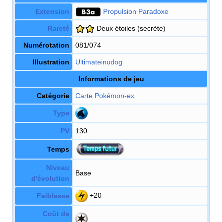
Extension
Propulsion Paradoxe
Rareté
Deux étoiles
(secrète)
Numérotation
081/074
Illustration
Ultimateinudog
Informations de jeu
Catégorie
Carte Pokémon
-ex
Type
PV
130
Temps
Niveau
Base
d'évolution
+20
Faiblesse
Coût de