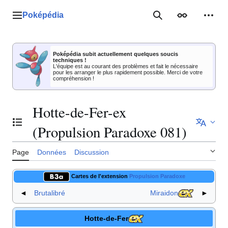
Aller
au
Poképédia
Menu principal
Rechercher
Apparence
Outil
contenu
Poképédia subit actuellement quelques soucis
techniques !
L'équipe est au courant des problèmes et fait le nécessaire
pour les arranger le plus rapidement possible. Merci de votre
compréhension !
Hotte-de-Fer-ex
Basculer la table des matières
(Propulsion Paradoxe 081)
Page
Données
Discussion
Cartes de l'extension
Propulsion Paradoxe
◄
Brutalibré
Miraidon
►
Hotte-de-Fer