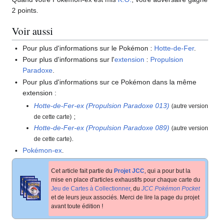
2 points.
Voir aussi
Pour plus d'informations sur le Pokémon
:
Hotte-de-Fer
.
Pour plus d'informations sur l'
extension
:
Propulsion
Paradoxe
.
Pour plus d'informations sur ce Pokémon dans la même
extension
:
Hotte-de-Fer-ex (Propulsion Paradoxe 013)
(autre version
;
de cette carte)
Hotte-de-Fer-ex (Propulsion Paradoxe 089)
(autre version
.
de cette carte)
Pokémon-ex
.
Cet article fait partie du
Projet JCC
, qui a pour but la
mise en place d'articles exhaustifs pour chaque carte du
Jeu de Cartes à Collectionner
, du
JCC Pokémon Pocket
et de leurs jeux associés. Merci de lire la page du projet
avant toute édition
!