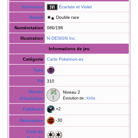
Extension
Écarlate et Violet
Rareté
Double rare
Numérotation
086/198
Illustration
N-DESIGN Inc.
Informations de jeu
Catégorie
Carte Pokémon
-ex
Type
PV
310
Niveau
Niveau 2
d'évolution
Évolution de
:
Kirlia
×2
Faiblesse
-30
Résistance
Coût de