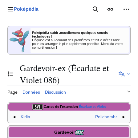
Aller
au
Poképédia
Menu principal
Rechercher
Apparence
Outil
contenu
Poképédia subit actuellement quelques soucis
techniques !
L'équipe est au courant des problèmes et fait le nécessaire
pour les arranger le plus rapidement possible. Merci de votre
compréhension !
Gardevoir-ex (Écarlate et
Basculer la table des matières
Violet 086)
Page
Données
Discussion
Cartes de l'extension
Écarlate et Violet
◄
Kirlia
Polichombr
►
Gardevoir