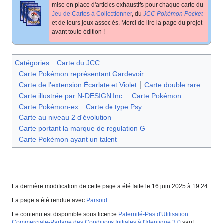
mise en place d'articles exhaustifs pour chaque carte du
Jeu de Cartes à Collectionner
, du
JCC Pokémon Pocket
et de leurs jeux associés. Merci de lire la page du projet
avant toute édition
!
Catégories
:
Carte du JCC
Carte Pokémon représentant Gardevoir
Carte de l'extension Écarlate et Violet
Carte double rare
Carte illustrée par N-DESIGN Inc.
Carte Pokémon
Carte Pokémon-ex
Carte de type Psy
Carte au niveau 2 d'évolution
Carte portant la marque de régulation G
Carte Pokémon ayant un talent
La dernière modification de cette page a été faite le 16 juin 2025 à 19:24.
La page a été rendue avec
Parsoid
.
Le contenu est disponible sous licence
Paternité-Pas d'Utilisation
Commerciale-Partage des Conditions Initiales à l'Identique 3.0
sauf